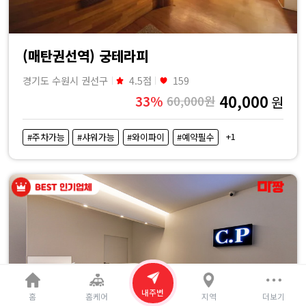
(매탄권선역) 궁테라피
경기도 수원시 권선구
4.5점
159
40,000
33%
60,000원
원
+1
#주차가능
#샤워가능
#와이파이
#예약필수
내주변
홈
홈케어
지역
더보기