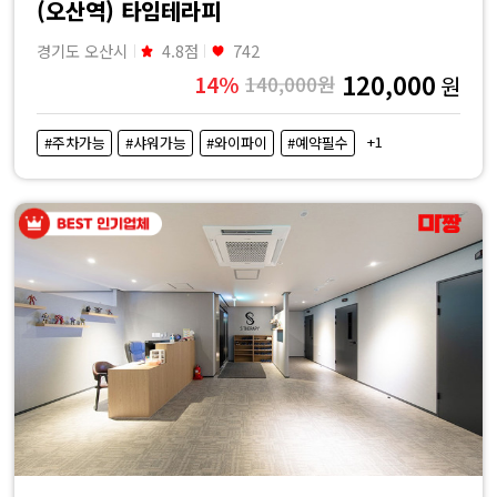
(오산역) 타임테라피
경기도 오산시
4.8점
742
120,000
14%
140,000원
원
+1
#주차가능
#샤워가능
#와이파이
#예약필수