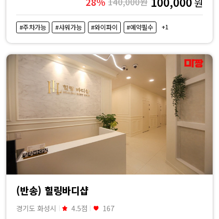
100,000
28%
140,000원
원
+1
#주차가능
#샤워가능
#와이파이
#예약필수
(반송) 힐링바디샵
경기도 화성시
4.5점
167