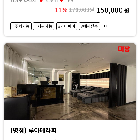
경기도 화성시
4.5점
169
150,000
11%
170,000원
원
+1
#주차가능
#샤워가능
#와이파이
#예약필수
(병점) 루아테라피