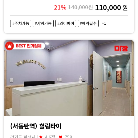
110,000
21%
140,000원
원
+1
#주차가능
#샤워가능
#와이파이
#예약필수
(서동탄역) 힐링타이
경기도 화성시
4.6점
758