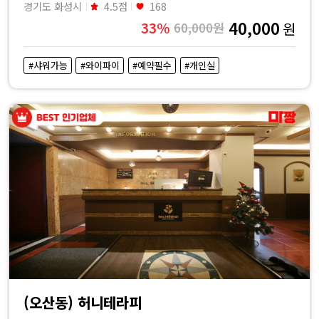
경기도 화성시
4.5점
168
40,000
33%
60,000원
원
#샤워가능
#와이파이
#예약필수
#개인실
(오산동) 허니테라피