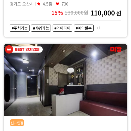
경기도 오산시
4.5점
730
110,000
15%
130,000원
원
+1
#주차가능
#샤워가능
#와이파이
#예약필수
신규입점