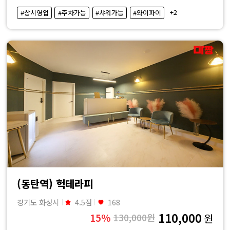
·
+2
#상시영업
#주차가능
#샤워가능
#와이파이
내
근
처
마
사
지
샵
(동탄역) 헉테라피
가
경기도 화성시
4.5점
168
110,000
15%
130,000원
원
격