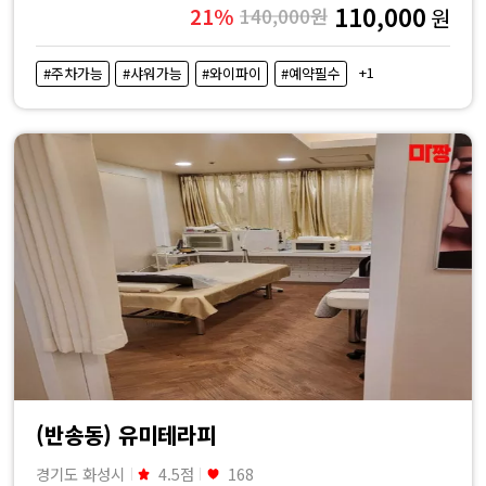
110,000
21%
140,000원
원
+1
#주차가능
#샤워가능
#와이파이
#예약필수
(반송동) 유미테라피
경기도 화성시
4.5점
168