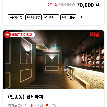
70,000
22%
90,000원
원
+1
#주차가능
#샤워가능
#와이파이
#예약필수
(반송동) 딥테라피
경기도 화성시
4.6점
775