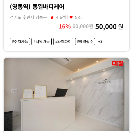
(영통역) 통일바디케어
경기도 수원시 영통구
4.6점
531
50,000
16%
60,000원
원
+3
#주차가능
#샤워가능
#와이파이
#예약필수