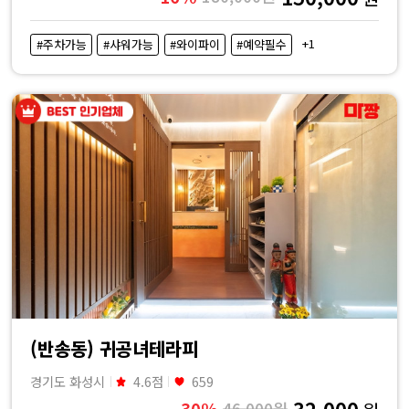
+1
#주차가능
#샤워가능
#와이파이
#예약필수
(반송동) 귀공녀테라피
경기도 화성시
4.6점
659
32,000
30%
46,000원