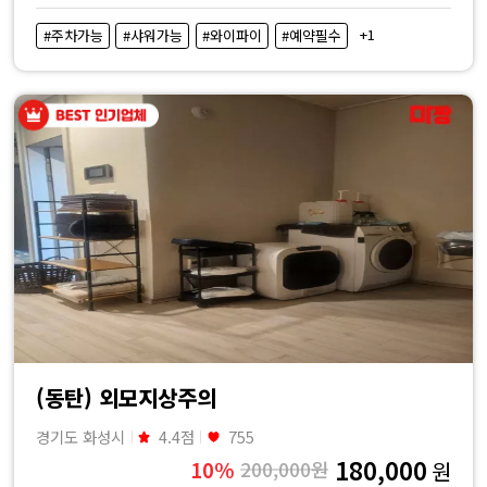
+1
#주차가능
#샤워가능
#와이파이
#예약필수
(동탄) 외모지상주의
경기도 화성시
4.4점
755
180,000
10%
200,000원
원