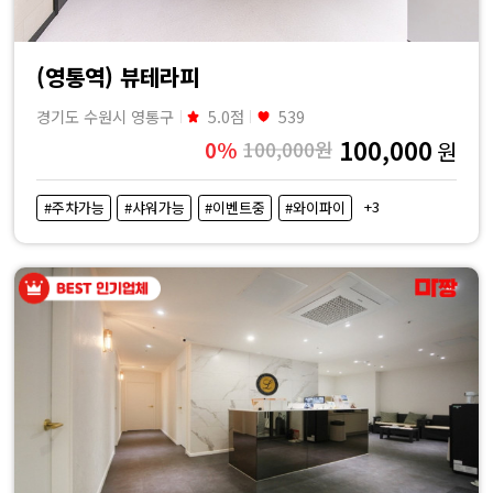
(영통역) 뷰테라피
경기도 수원시 영통구
5.0점
539
100,000
0%
100,000원
원
+3
#주차가능
#샤워가능
#이벤트중
#와이파이