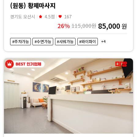
(원동) 황제마사지
경기도 오산시
4.5점
167
85,000
26%
115,000원
원
+4
#주차가능
#수면가능
#샤워가능
#와이파이