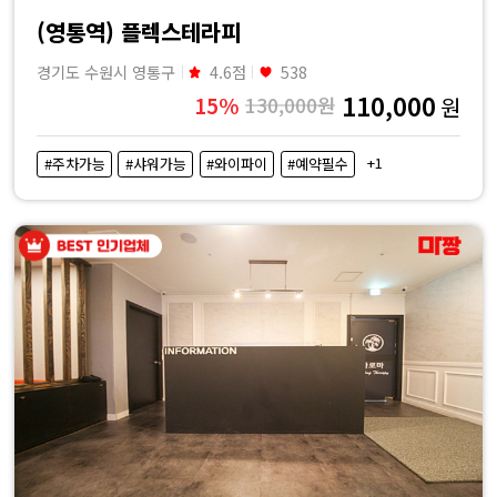
(영통역) 플렉스테라피
경기도 수원시 영통구
4.6점
538
110,000
15%
130,000원
원
+1
#주차가능
#샤워가능
#와이파이
#예약필수