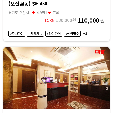
(오산궐동) S테라피
경기도 오산시
4.9점
730
110,000
15%
130,000원
원
+2
#주차가능
#샤워가능
#와이파이
#예약필수