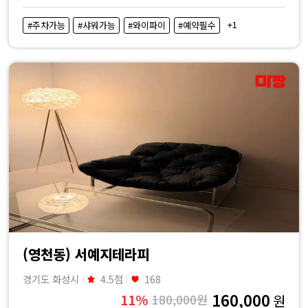
+1
#주차가능
#샤워가능
#와이파이
#예약필수
(영천동) 서예지테라피
경기도 화성시
4.5점
168
160,000
11%
180,000원
원