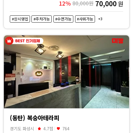
70,000
12%
80,000원
원
+3
#상시영업
#주차가능
#수면가능
#샤워가능
(동탄) 복숭아테라피
경기도 화성시
4.7점
764