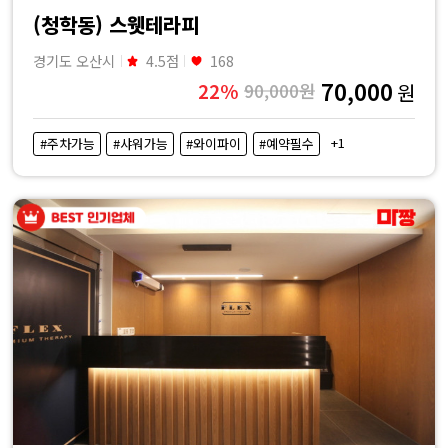
(청학동) 스웻테라피
경기도 오산시
4.5점
168
70,000
22%
90,000원
원
+1
#주차가능
#샤워가능
#와이파이
#예약필수