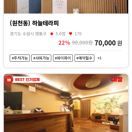
(원천동) 하늘테라피
경기도 수원시 영통구
5.0점
170
70,000
22%
90,000원
원
+1
#주차가능
#샤워가능
#와이파이
#예약필수