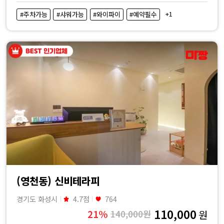
비
+1
#주차가능
#샤워가능
#와이파이
#예약필수
교
|
마
짱
(영천동) 신비테라피
경기도 화성시
4.7점
764
110,000
21%
140,000원
원