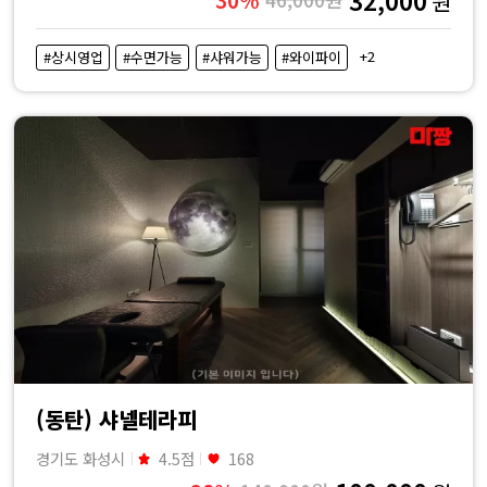
원
+2
#상시영업
#수면가능
#샤워가능
#와이파이
(동탄) 샤넬테라피
경기도 화성시
4.5점
168