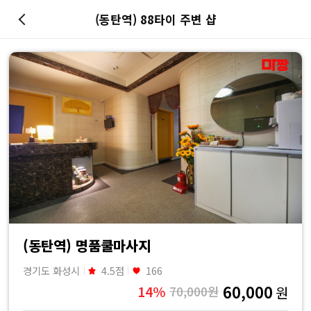
(동탄역) 88타이 주변 샵
마
사
지
최
저
가
예
(동탄역) 명품쿨마사지
경기도 화성시
4.5점
166
약
60,000
14%
70,000원
원