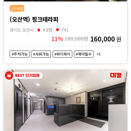
신규입점
(오산역) 핑크테라피
경기도 오산시
4.8점
741
160,000
11%
180,000원
원
+1
#주차가능
#샤워가능
#와이파이
#예약필수