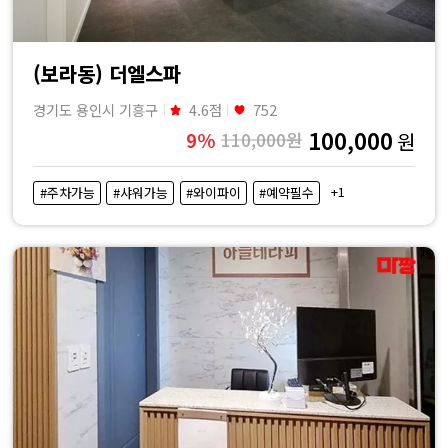
(보라동) 더엘스파
경기도 용인시 기흥구
4.6점
752
100,000
9%
110,000원
원
+1
#주차가능
#샤워가능
#와이파이
#예약필수