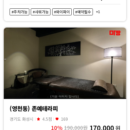
+1
#주차가능
#샤워가능
#와이파이
#예약필수
(영천동) 존예테라피
경기도 화성시
4.5점
169
170,000
10%
190,000원
원