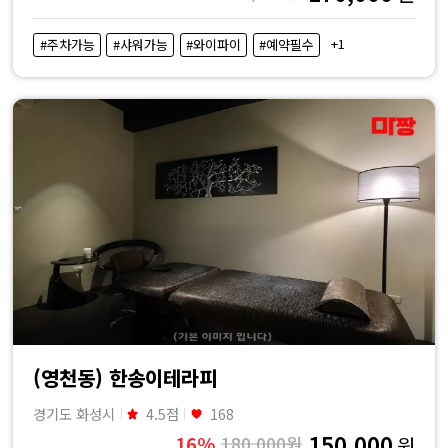
+1
#주차가능
#샤워가능
#와이파이
#예약필수
(영천동) 한송이테라피
경기도 화성시
4.5점
168
150,000
16%
180,000원
원