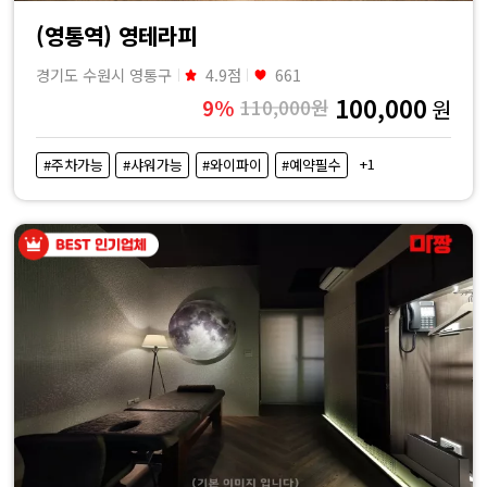
(영통역) 영테라피
경기도 수원시 영통구
4.9점
661
100,000
9%
110,000원
원
+1
#주차가능
#샤워가능
#와이파이
#예약필수