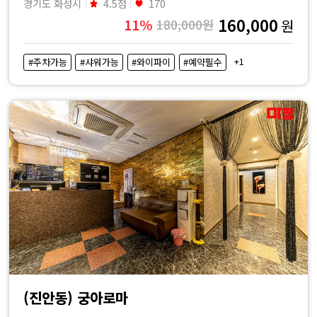
경기도 화성시
4.5점
170
160,000
11%
180,000원
원
+1
#주차가능
#샤워가능
#와이파이
#예약필수
(진안동) 궁아로마