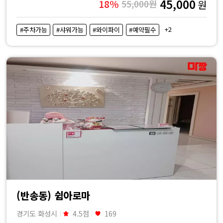
45,000
18%
55,000원
원
+2
#주차가능
#샤워가능
#와이파이
#예약필수
(반송동) 쉼아로마
경기도 화성시
4.5점
169