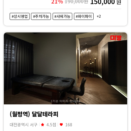
150,000
21%
190,000원
원
+2
#상시영업
#주차가능
#샤워가능
#와이파이
(월평역) 달달테라피
대전광역시 서구
4.5점
168