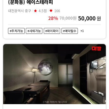
(문화동) 에이스테라피
대전광역시 중구
4.5점
166
50,000
28%
70,000원
원
+1
#주차가능
#샤워가능
#와이파이
#예약필수