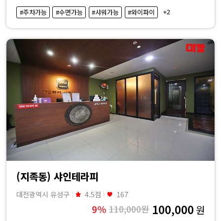
·
+2
#주차가능
#수면가능
#샤워가능
#와이파이
내
근
처
마
사
지
샵
(지족동) 샤인테라피
가
대전광역시 유성구
4.5점
167
100,000
9%
110,000원
원
격