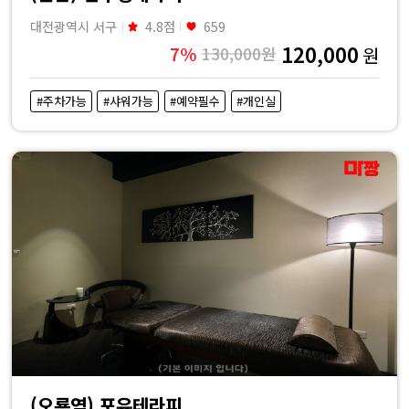
대전광역시 서구
4.8점
659
120,000
7%
130,000원
원
#주차가능
#샤워가능
#예약필수
#개인실
(오룡역) 포유테라피