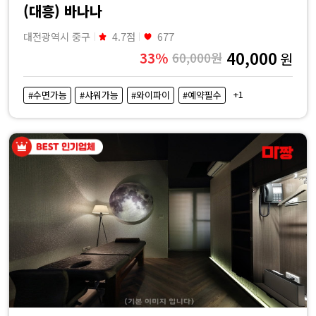
(대흥) 바나나
대전광역시 중구
4.7점
677
40,000
33%
60,000원
원
+1
#수면가능
#샤워가능
#와이파이
#예약필수