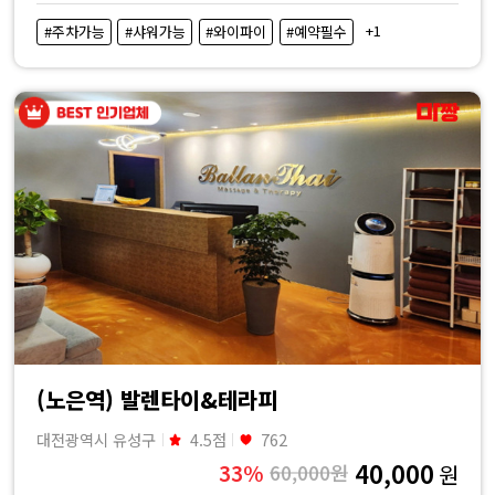
비
+1
#주차가능
#샤워가능
#와이파이
#예약필수
교
|
마
짱
(노은역) 발렌타이&테라피
대전광역시 유성구
4.5점
762
40,000
33%
60,000원
원