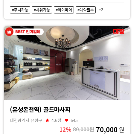
+2
#주차가능
#샤워가능
#와이파이
#예약필수
(유성온천역) 골드마사지
대전광역시 유성구
4.6점
645
70,000
12%
80,000원
원