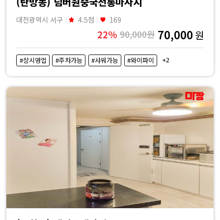
(탄방동) 넘버원중국전통마사지
대전광역시 서구
4.5점
169
70,000
22%
90,000원
원
+2
#상시영업
#주차가능
#샤워가능
#와이파이