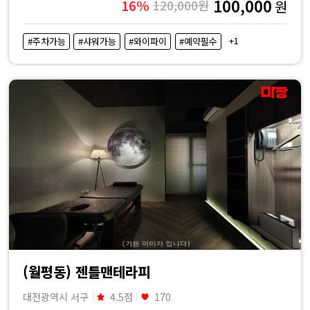
100,000
16%
120,000원
원
+1
#주차가능
#샤워가능
#와이파이
#예약필수
(월평동) 젠틀맨테라피
대전광역시 서구
4.5점
170