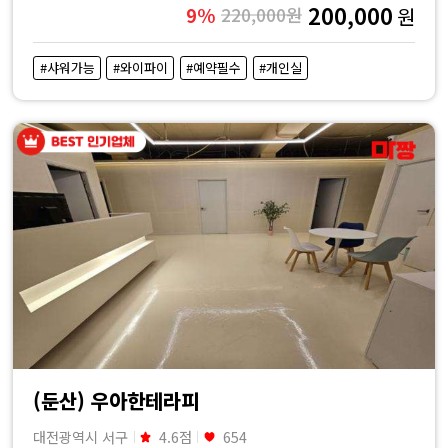
200,000
9%
220,000원
원
#샤워가능
#와이파이
#예약필수
#개인실
(둔산) 우아한테라피
대전광역시 서구
4.6점
654