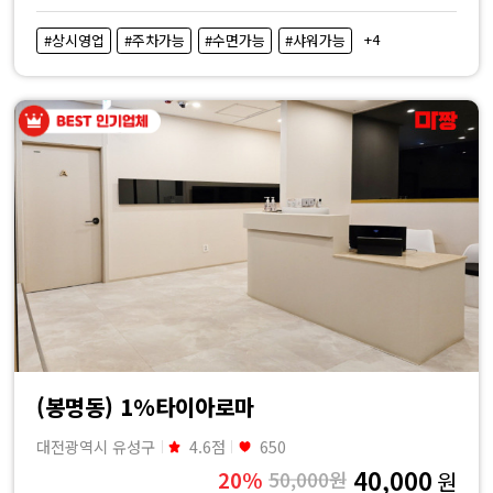
+4
#상시영업
#주차가능
#수면가능
#샤워가능
(봉명동) 1%타이아로마
대전광역시 유성구
4.6점
650
40,000
20%
50,000원
원