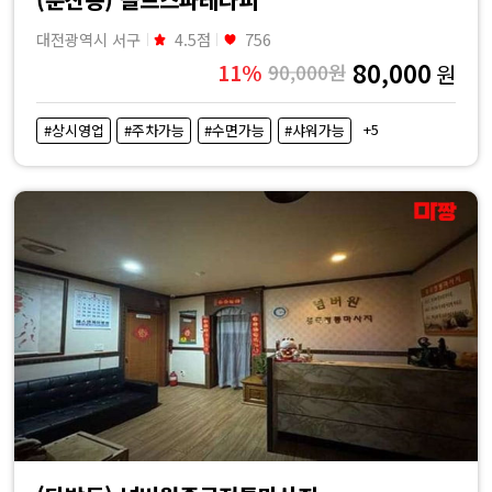
대전광역시 서구
4.5점
756
80,000
11%
90,000원
원
+5
#상시영업
#주차가능
#수면가능
#샤워가능