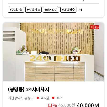
+1
#주차가능
#샤워가능
#와이파이
#예약필수
(봉명동) 24시마사지
대전광역시 유성구
4.5점
167
40,000
11%
45,000원
원