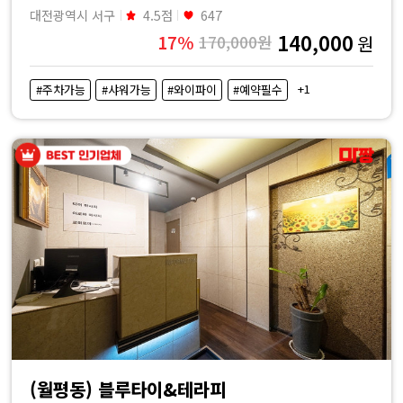
대전광역시 서구
4.5점
647
140,000
17%
170,000원
원
+1
#주차가능
#샤워가능
#와이파이
#예약필수
(월평동) 블루타이&테라피