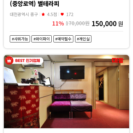
(중앙로역) 별테라피
대전광역시 중구
4.5점
172
150,000
11%
170,000원
원
#샤워가능
#와이파이
#예약필수
#개인실