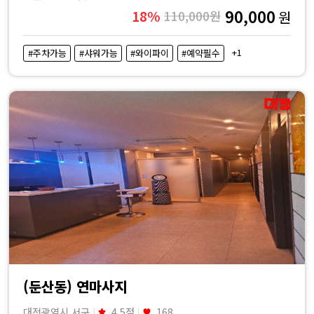
90,000
18%
110,000원
원
+1
#주차가능
#샤워가능
#와이파이
#예약필수
(둔산동) 연마사지
대전광역시 서구
4.5점
168