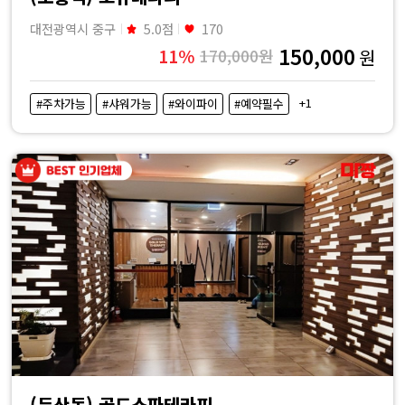
대전광역시 중구
5.0점
170
150,000
11%
170,000원
원
+1
#주차가능
#샤워가능
#와이파이
#예약필수
(둔산동) 골드스파테라피