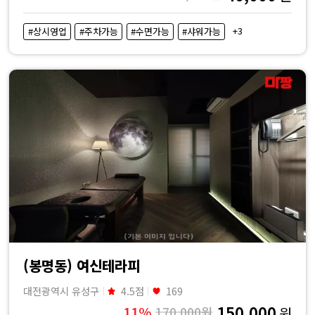
+3
#상시영업
#주차가능
#수면가능
#샤워가능
(봉명동) 여신테라피
대전광역시 유성구
4.5점
169
150,000
11%
170,000원
원