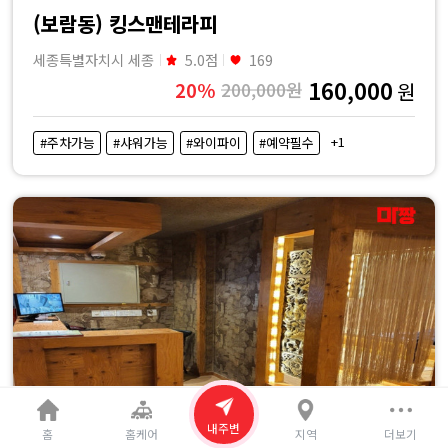
(보람동) 킹스맨테라피
세종특별자치시 세종
5.0점
169
160,000
20%
200,000원
원
+1
#주차가능
#샤워가능
#와이파이
#예약필수
내주변
홈
홈케어
지역
더보기