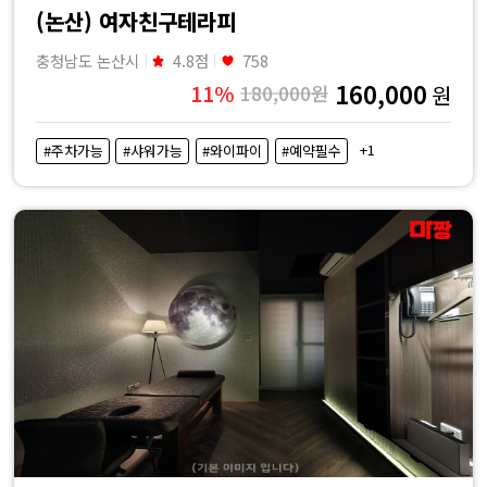
(논산) 여자친구테라피
충청남도 논산시
4.8점
758
160,000
11%
180,000원
원
+1
#주차가능
#샤워가능
#와이파이
#예약필수