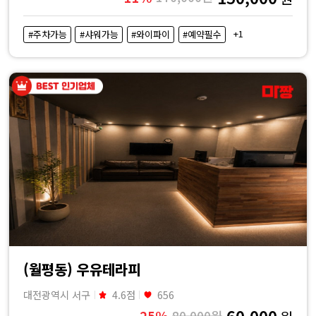
+1
#주차가능
#샤워가능
#와이파이
#예약필수
(월평동) 우유테라피
대전광역시 서구
4.6점
656
60,000
25%
80,000원