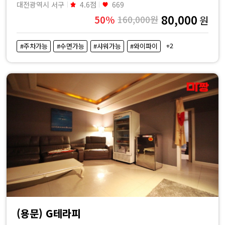
대전광역시 서구
4.6점
669
80,000
50%
160,000원
원
+2
#주차가능
#수면가능
#샤워가능
#와이파이
(용문) G테라피