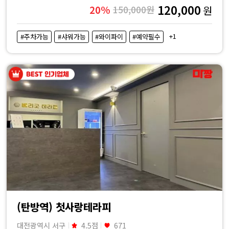
120,000
20%
150,000원
원
+1
#주차가능
#샤워가능
#와이파이
#예약필수
(탄방역) 첫사랑테라피
대전광역시 서구
4.5점
671