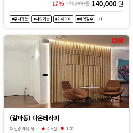
140,000
17%
170,000원
원
+1
#주차가능
#샤워가능
#와이파이
#예약필수
(갈마동) 다온테라피
대전광역시 서구
4.5점
170