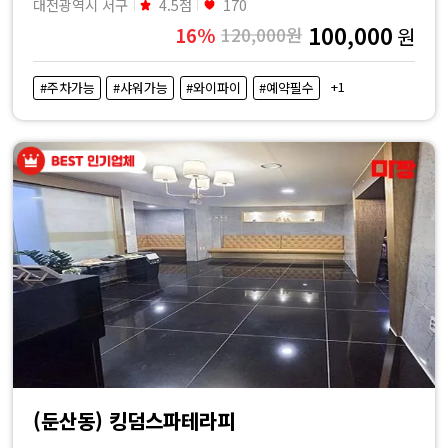
대전광역시 서구
4.5점
170
100,000
16%
120,000원
원
+1
#주차가능
#샤워가능
#와이파이
#예약필수
(둔산동) 킹덤스파테라피