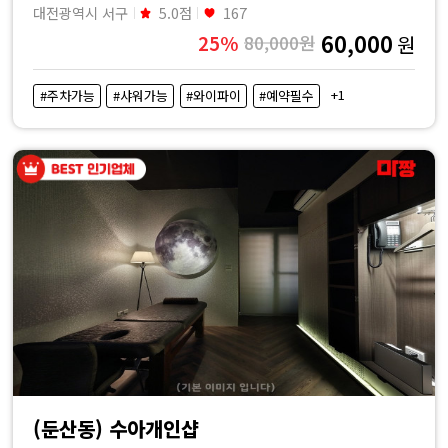
대전광역시 서구
5.0점
167
60,000
25%
80,000원
원
+1
#주차가능
#샤워가능
#와이파이
#예약필수
(둔산동) 수아개인샵