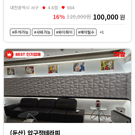
대전광역시 서구
4.6점
664
100,000
16%
120,000원
원
+1
#주차가능
#샤워가능
#와이파이
#예약필수
(둔산) 압구정테라피