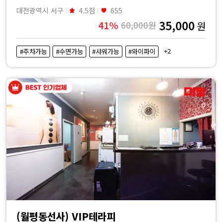
대전광역시 서구
4.5점
655
35,000
41%
60,000원
원
+2
#주차가능
#수면가능
#샤워가능
#와이파이
(월평동선사) VIP테라피