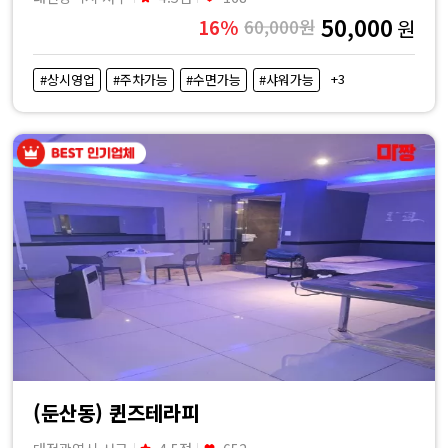
50,000
16%
60,000원
원
+3
#상시영업
#주차가능
#수면가능
#샤워가능
(둔산동) 퀸즈테라피