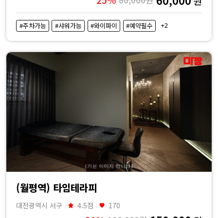
원
+2
#주차가능
#샤워가능
#와이파이
#예약필수
(월평역) 타임테라피
대전광역시 서구
4.5점
170