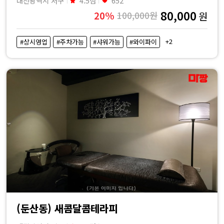
대전광역시 서구
4.5점
652
80,000
20%
100,000원
원
+2
#상시영업
#주차가능
#샤워가능
#와이파이
(둔산동) 새콤달콤테라피