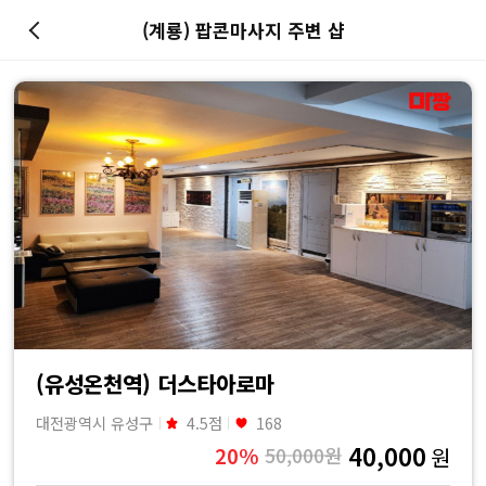
(계룡) 팝콘마사지 주변 샵
마
사
지
최
저
가
예
(유성온천역) 더스타아로마
대전광역시 유성구
4.5점
168
약
40,000
20%
50,000원
원