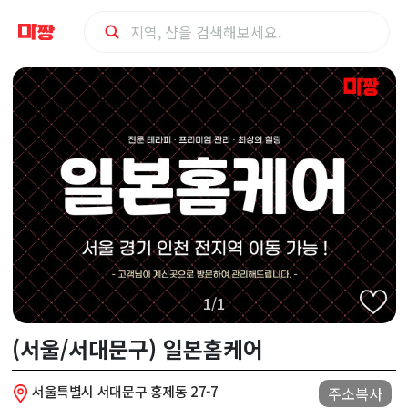
서
대
문
구
(서
울/
1/1
서
(서울/서대문구) 일본홈케어
대
서울특별시 서대문구 홍제동 27-7
주소복사