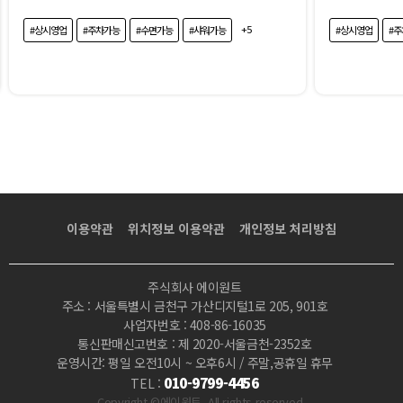
+5
#상시영업
#주차가능
#수면가능
#샤워가능
#상시영업
#
이용약관
위치정보 이용약관
개인정보 처리방침
주식회사 에이원트
주소 : 서울특별시 금천구 가산디지털1로 205, 901호
사업자번호 : 408-86-16035
통신판매신고번호 : 제 2020-서울금천-2352호
운영시간: 평일 오전10시 ~ 오후6시 / 주말,공휴일 휴무
010-9799-4456
TEL :
Copyright ©에이원트 .All rights reserved.