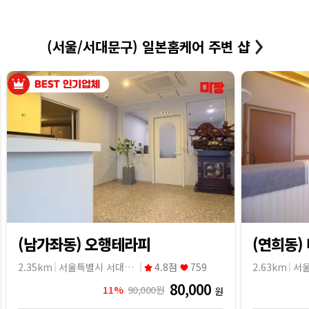
(서울/서대문구) 일본홈케어 주변 샵
(남가좌동) 오행테라피
(연희동)
2.35km
서울특별시 서대문구
4.8점
759
2.63km
80,000
11%
90,000원
원