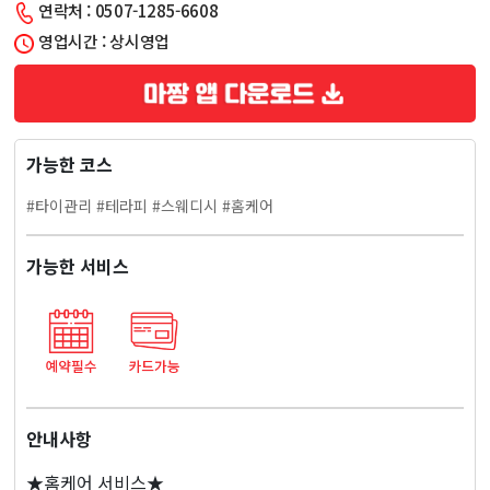
연락처 : 0507-1285-6608
문
영업시간 : 상시영업
구)
일
가능한 코스
본
#타이관리 #테라피 #스웨디시 #홈케어
홈
가능한 서비스
케
어
마
사
안내사항
★홈케어 서비스★