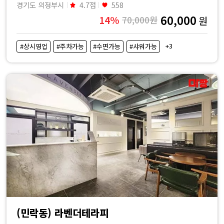
경기도 의정부시
4.7점
558
60,000
14%
70,000원
원
+3
#상시영업
#주차가능
#수면가능
#샤워가능
(민락동) 라벤더테라피