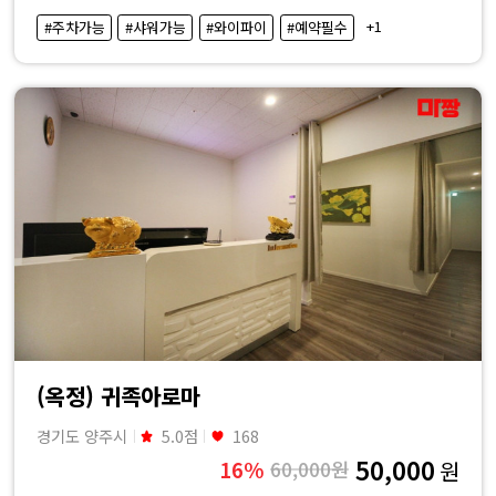
·
+1
#주차가능
#샤워가능
#와이파이
#예약필수
내
근
처
마
사
지
샵
(옥정) 귀족아로마
가
경기도 양주시
5.0점
168
50,000
16%
60,000원
원
격