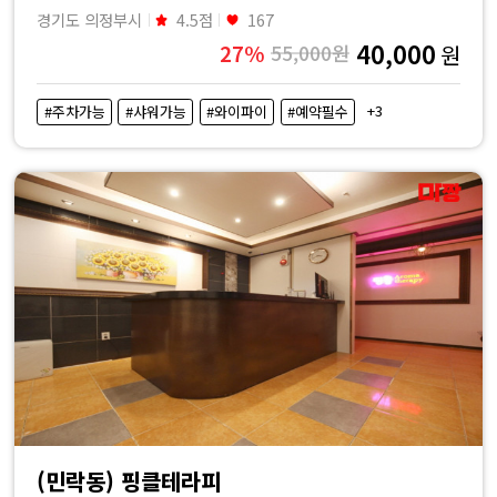
경기도 의정부시
4.5점
167
40,000
27%
55,000원
원
+3
#주차가능
#샤워가능
#와이파이
#예약필수
(민락동) 핑클테라피