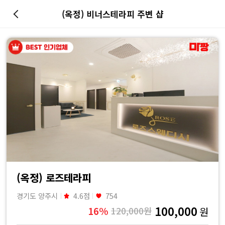
(옥정) 비너스테라피 주변 샵
마
사
지
최
저
가
예
(옥정) 로즈테라피
경기도 양주시
4.6점
754
약
100,000
16%
120,000원
원