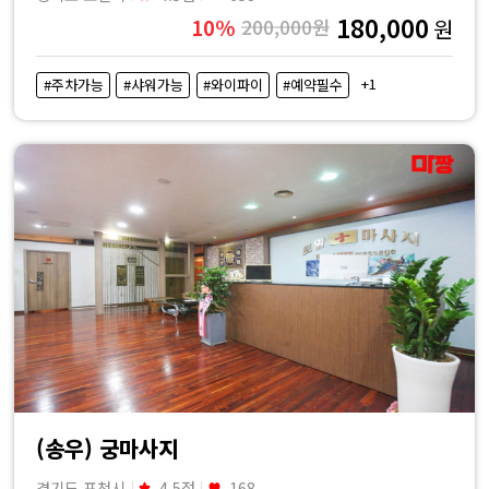
180,000
10%
200,000원
원
+1
#주차가능
#샤워가능
#와이파이
#예약필수
(송우) 궁마사지
경기도 포천시
4.5점
168