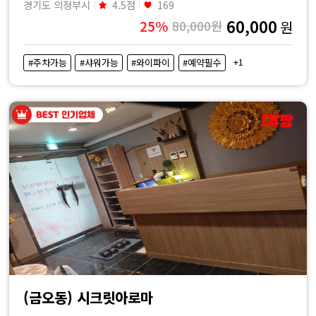
경기도 의정부시
4.5점
169
60,000
25%
80,000원
원
+1
#주차가능
#샤워가능
#와이파이
#예약필수
(금오동) 시크릿아로마