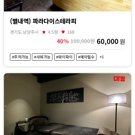
(별내역) 파라다이스테라피
경기도 남양주시
4.5점
168
60,000
40%
100,000원
원
+1
#주차가능
#샤워가능
#와이파이
#예약필수