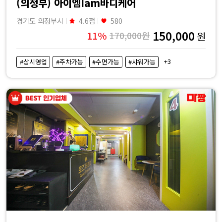
(의정부) 아이엠Iam바디케어
경기도 의정부시
4.6점
580
150,000
11%
170,000원
원
+3
#상시영업
#주차가능
#수면가능
#샤워가능