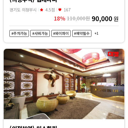
경기도 의정부시
4.5점
167
90,000
18%
110,000원
원
+1
#주차가능
#샤워가능
#와이파이
#예약필수