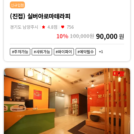
신규입점
(진접) 실버아로마테라피
경기도 남양주시
4.8점
756
90,000
10%
100,000원
원
+1
#주차가능
#샤워가능
#와이파이
#예약필수