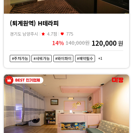
(퇴계원역) H테라피
경기도 남양주시
4.7점
775
120,000
14%
140,000원
원
+1
#주차가능
#샤워가능
#와이파이
#예약필수