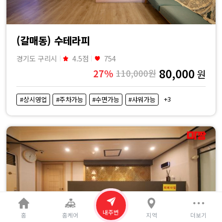
(갈매동) 수테라피
경기도 구리시
4.5점
754
80,000
27%
110,000원
원
+3
#상시영업
#주차가능
#수면가능
#샤워가능
내주변
홈
홈케어
지역
더보기