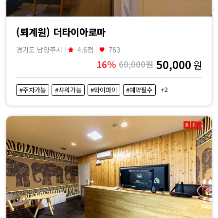
(퇴계원) 더타이아로마
경기도 남양주시
4.6점
763
50,000
16%
60,000원
원
+2
#주차가능
#샤워가능
#와이파이
#예약필수