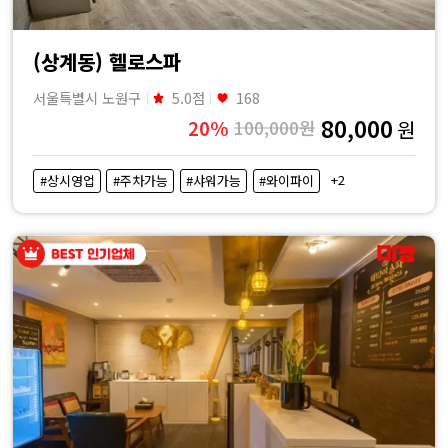
(상계동) 헬로스파
서울특별시 노원구
5.0점
168
80,000
20%
100,000원
원
+2
#상시영업
#주차가능
#샤워가능
#와이파이