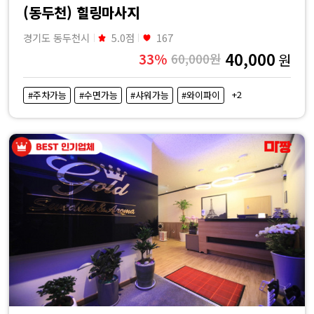
(동두천) 힐링마사지
경기도 동두천시
5.0점
167
40,000
33%
60,000원
원
+2
#주차가능
#수면가능
#샤워가능
#와이파이