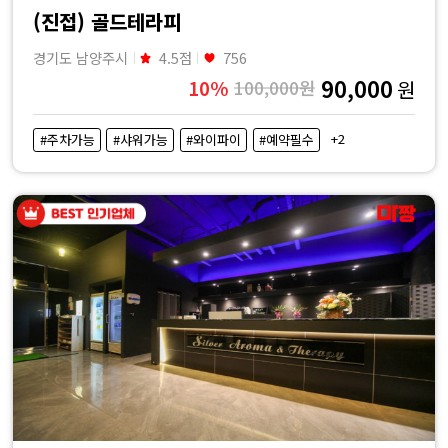
(진접) 골드테라피
경기도 남양주시
4.5점
756
90,000
10%
100,000원
원
+2
#주차가능
#샤워가능
#와이파이
#예약필수