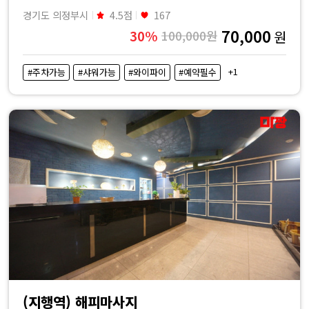
경기도 의정부시
4.5점
167
70,000
30%
100,000원
원
+1
#주차가능
#샤워가능
#와이파이
#예약필수
(지행역) 해피마사지