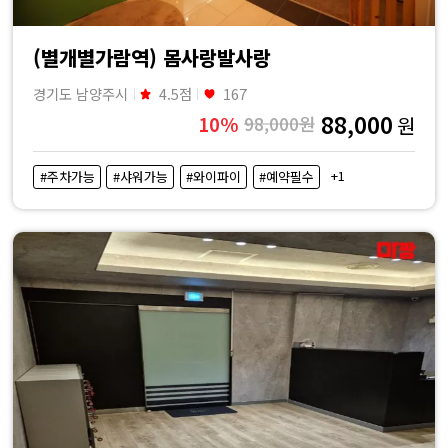
(별개별가람역) 몸사랑발사랑
경기도 남양주시
4.5점
167
88,000
10%
98,000원
원
+1
#주차가능
#샤워가능
#와이파이
#예약필수