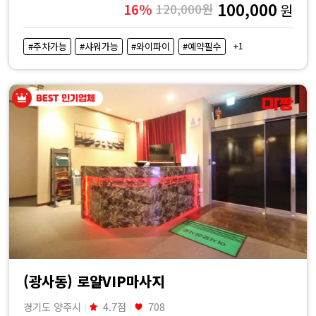
100,000
16%
120,000원
원
+1
#주차가능
#샤워가능
#와이파이
#예약필수
(광사동) 로얄VIP마사지
경기도 양주시
4.7점
708