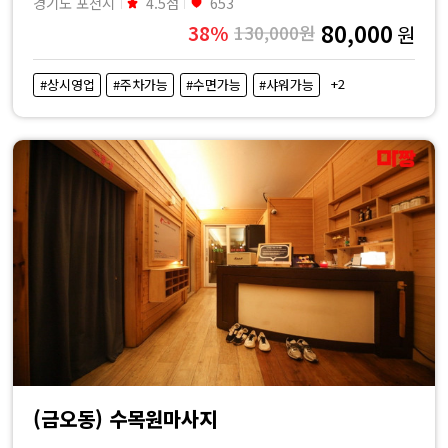
경기도 포천시
4.5점
653
80,000
38%
130,000원
원
+2
#상시영업
#주차가능
#수면가능
#샤워가능
(금오동) 수목원마사지