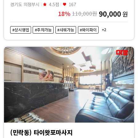
경기도 의정부시
4.5점
167
90,000
18%
110,000원
원
+2
#상시영업
#주차가능
#샤워가능
#와이파이
(민락동) 타이왓포마사지