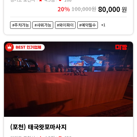
80,000
20%
100,000원
원
+1
#주차가능
#샤워가능
#와이파이
#예약필수
(포천) 태국왓포마사지