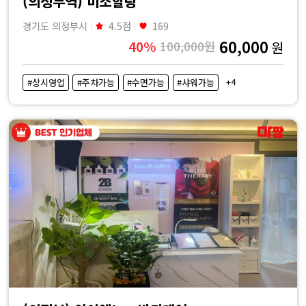
(의정부역) 미소힐링
경기도 의정부시
4.5점
169
60,000
40%
100,000원
원
+4
#상시영업
#주차가능
#수면가능
#샤워가능