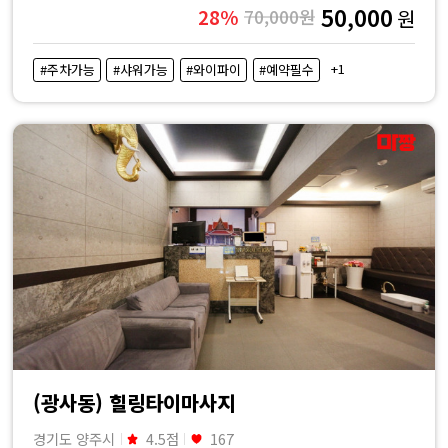
50,000
28%
70,000원
원
+1
#주차가능
#샤워가능
#와이파이
#예약필수
(광사동) 힐링타이마사지
경기도 양주시
4.5점
167