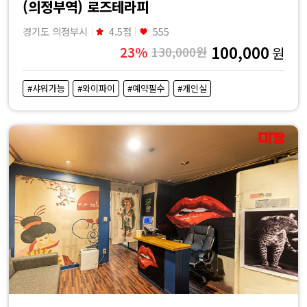
(의정부역) 로즈테라피
경기도 의정부시
4.5점
555
100,000
23%
130,000원
원
#샤워가능
#와이파이
#예약필수
#개인실