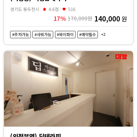
경기도 동두천시
4.6점
516
140,000
17%
170,000원
원
+2
#주차가능
#샤워가능
#와이파이
#예약필수
(의정부역) 딥테라피