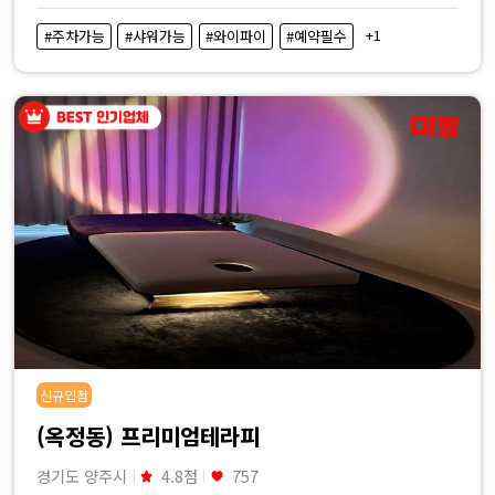
+1
#주차가능
#샤워가능
#와이파이
#예약필수
신규입점
(옥정동) 프리미엄테라피
경기도 양주시
4.8점
757