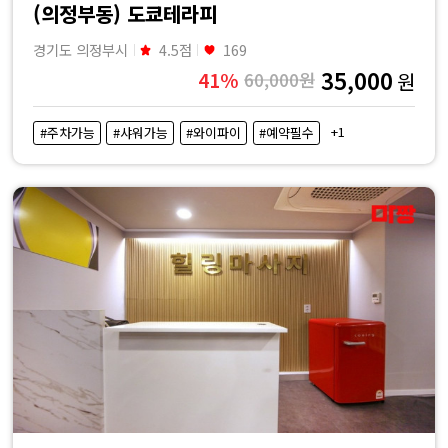
(의정부동) 도쿄테라피
경기도 의정부시
4.5점
169
35,000
41%
60,000원
원
+1
#주차가능
#샤워가능
#와이파이
#예약필수