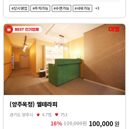
비
+3
#상시영업
#주차가능
#수면가능
#샤워가능
교
|
마
짱
(양주옥정) 엘테라피
경기도 양주시
4.7점
753
100,000
16%
120,000원
원