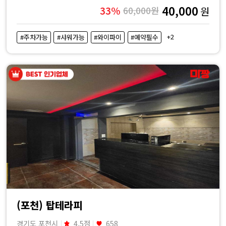
40,000
33%
60,000원
원
+2
#주차가능
#샤워가능
#와이파이
#예약필수
(포천) 탑테라피
경기도 포천시
4.5점
658