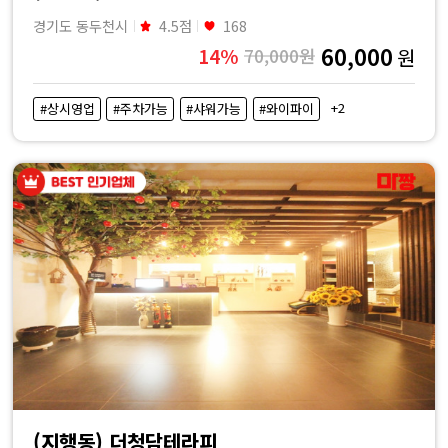
경기도 동두천시
4.5점
168
60,000
14%
70,000원
원
+2
#상시영업
#주차가능
#샤워가능
#와이파이
(지행동) 더청담테라피