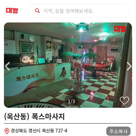
경
산
시
(옥
산
동)
1/3
폭
(옥산동) 폭스마사지
스
경상북도 경산시 옥산동 727-4
주소복사