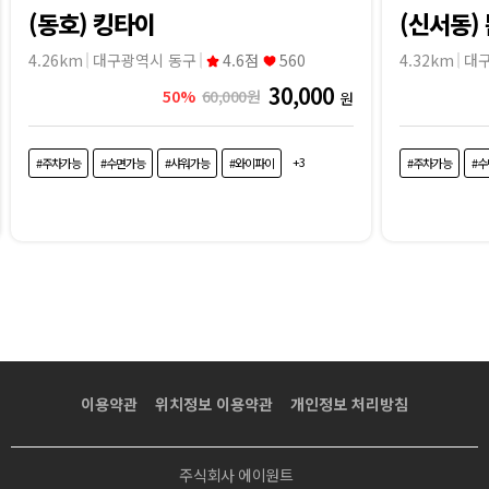
(동호) 킹타이
(신서동)
4.26km
대구광역시 동구
4.6점
560
4.32km
대
30,000
50%
60,000원
원
+3
#주차가능
#수면가능
#샤워가능
#와이파이
#주차가능
#
이용약관
위치정보 이용약관
개인정보 처리방침
주식회사 에이원트