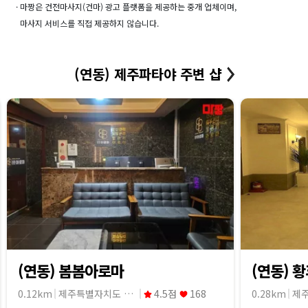
· 마짱은 건전마사지(건마) 광고 플랫폼을 제공하는 중개 업체이며,
마사지 서비스를 직접 제공하지 않습니다.
(연동) 제주파타야 주변 샵
(연동) 봄봄아로마
(연동) 
0.12km
제주특별자치도 제주시
4.5점
168
0.28km