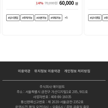
60,000
14%
70,000원
원
+5
#상시영업
#주차가능
#수면가능
#샤워가능
#상시영업
#
이용약관
위치정보 이용약관
개인정보 처리방침
주식회사 에이원트
주소 : 서울특별시 금천구 가산디지털1로 205, 901호
사업자번호 : 408-86-16035
통신판매신고번호 : 제 2020-서울금천-2352호
운영시간: 평일 오전10시 ~ 오후6시 / 주말,공휴일 휴무