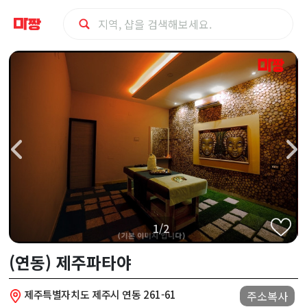
제
주
시
(연
동)
제
1/2
주
(연동) 제주파타야
파
제주특별자치도 제주시 연동 261-61
주소복사