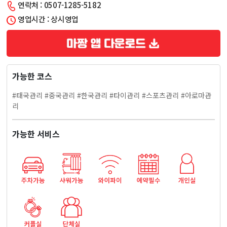
연락처 : 0507-1285-5182
타
영업시간 : 상시영업
야
마
가능한 코스
사
#태국관리 #중국관리 #한국관리 #타이관리 #스포츠관리 #아로마관
지
리
가능한 서비스