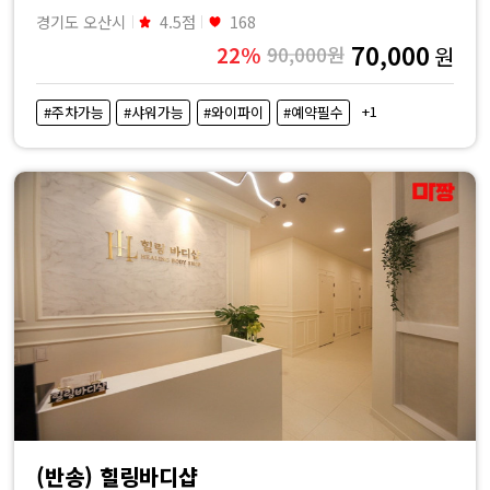
경기도 오산시
4.5점
168
70,000
22%
90,000원
원
+1
#주차가능
#샤워가능
#와이파이
#예약필수
(반송) 힐링바디샵