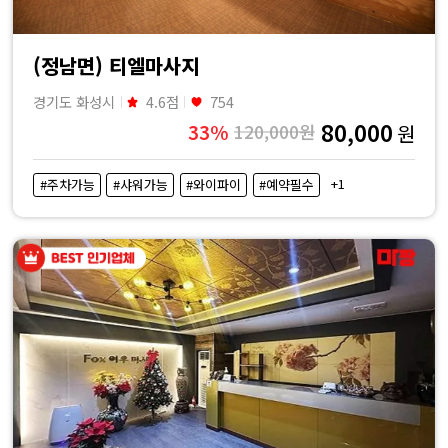
(정남면) 티엘마사지
경기도 화성시
4.6점
754
80,000
33%
120,000원
원
+1
#주차가능
#샤워가능
#와이파이
#예약필수