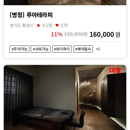
(병점) 루아테라피
경기도 화성시
4.5점
170
160,000
11%
180,000원
원
+1
#주차가능
#샤워가능
#와이파이
#예약필수