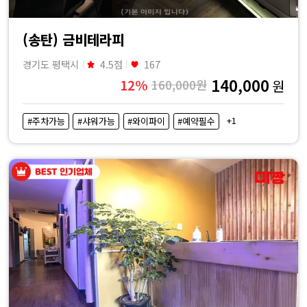
(송탄) 금비테라피
경기도 평택시
4.5점
167
140,000
12%
160,000원
원
+1
#주차가능
#샤워가능
#와이파이
#예약필수