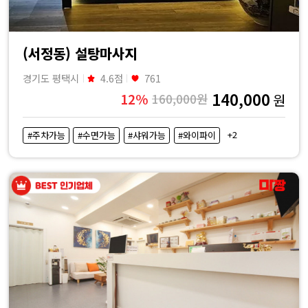
(서정동) 설탕마사지
경기도 평택시
4.6점
761
140,000
12%
160,000원
원
+2
#주차가능
#수면가능
#샤워가능
#와이파이