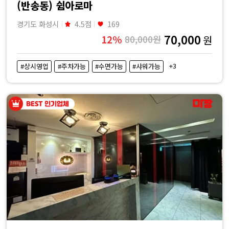
(반송동) 쉼아로마
경기도 화성시
4.5점
169
70,000
12%
80,000원
원
+3
#상시영업
#주차가능
#수면가능
#샤워가능