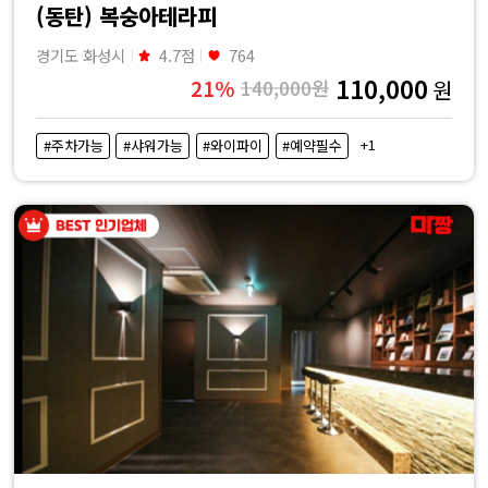
(동탄) 복숭아테라피
경기도 화성시
4.7점
764
110,000
21%
140,000원
원
+1
#주차가능
#샤워가능
#와이파이
#예약필수