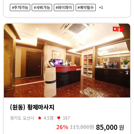
·
+1
#주차가능
#샤워가능
#와이파이
#예약필수
내
근
처
마
사
지
샵
(원동) 황제마사지
가
경기도 오산시
4.5점
167
85,000
26%
115,000원
원
격