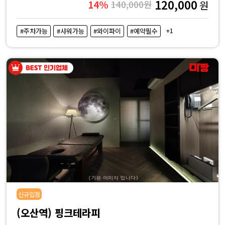
120,000
14%
140,000원
원
+1
#주차가능
#샤워가능
#와이파이
#예약필수
신규입점
(오산역) 핑크테라피