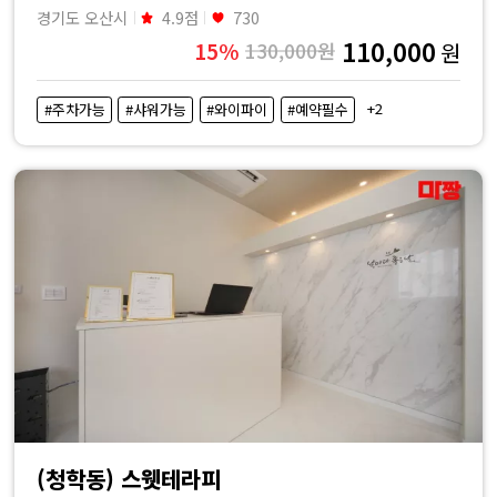
경기도 오산시
4.9점
730
110,000
15%
130,000원
원
+2
#주차가능
#샤워가능
#와이파이
#예약필수
(청학동) 스웻테라피