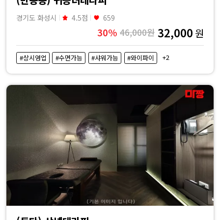
경기도 화성시
4.5점
659
32,000
30%
46,000원
원
+2
#상시영업
#수면가능
#샤워가능
#와이파이