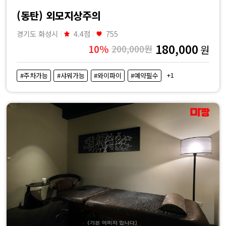
(동탄) 외모지상주의
경기도 화성시
4.4점
755
180,000
10%
200,000원
원
+1
#주차가능
#샤워가능
#와이파이
#예약필수