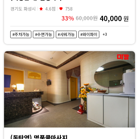
경기도 화성시
4.6점
758
40,000
33%
60,000원
원
+3
#주차가능
#수면가능
#샤워가능
#와이파이
(동탄역) 명품쿨마사지