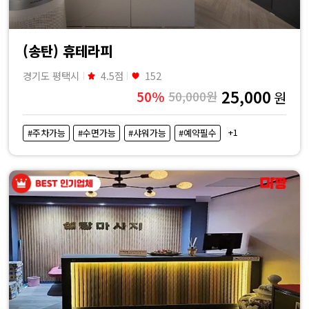
(송탄) 휴테라피
경기도 평택시
4.5점
152
25,000
50%
50,000원
원
+1
#주차가능
#수면가능
#샤워가능
#예약필수