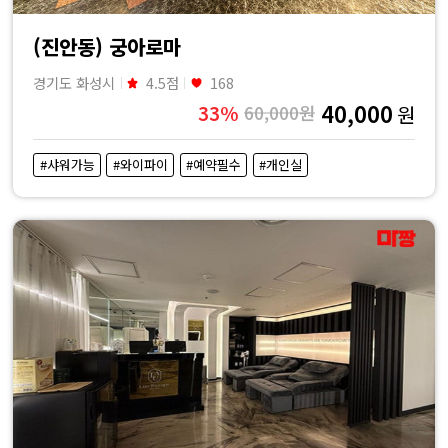
(진안동) 궁아로마
경기도 화성시
4.5점
168
40,000
33%
60,000원
원
#샤워가능
#와이파이
#예약필수
#개인실