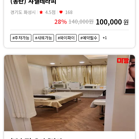
(동탄) 샤넬테라피
경기도 화성시
4.5점
168
100,000
28%
140,000원
원
+1
#주차가능
#샤워가능
#와이파이
#예약필수