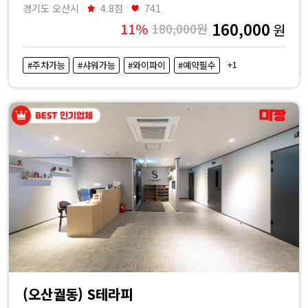
경기도 오산시
4.8점
741
160,000
11%
180,000원
원
+1
#주차가능
#샤워가능
#와이파이
#예약필수
(오산궐동) S테라피