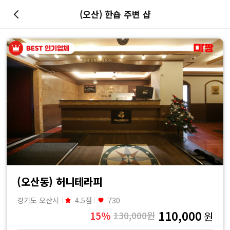
(오산) 한숍 주변 샵
마
사
지
최
저
가
예
(오산동) 허니테라피
경기도 오산시
4.5점
730
약
110,000
15%
130,000원
원