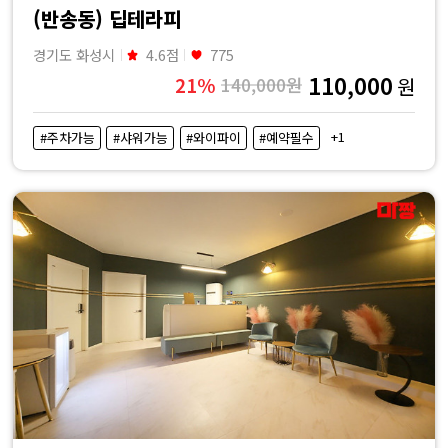
(반송동) 딥테라피
경기도 화성시
4.6점
775
110,000
21%
140,000원
원
+1
#주차가능
#샤워가능
#와이파이
#예약필수