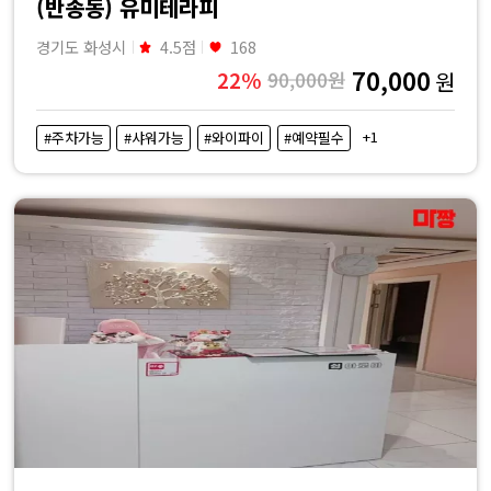
(반송동) 유미테라피
경기도 화성시
4.5점
168
70,000
22%
90,000원
원
+1
#주차가능
#샤워가능
#와이파이
#예약필수