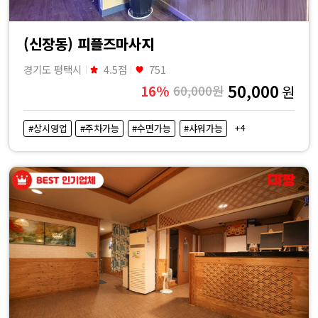
(신장동) 피플즈마사지
경기도 평택시
4.5점
751
50,000
16%
60,000원
원
+4
#상시영업
#주차가능
#수면가능
#샤워가능