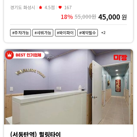
경기도 화성시
4.5점
167
45,000
18%
55,000원
원
+2
#주차가능
#샤워가능
#와이파이
#예약필수
(서동탄역) 힐링타이