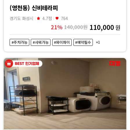
(영천동) 신비테라피
경기도 화성시
4.7점
764
110,000
21%
140,000원
원
+1
#주차가능
#샤워가능
#와이파이
#예약필수