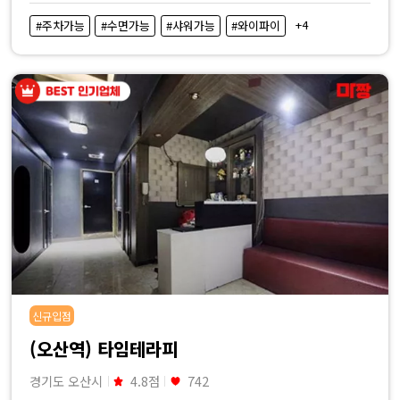
비
+4
#주차가능
#수면가능
#샤워가능
#와이파이
교
|
마
짱
신규입점
(오산역) 타임테라피
경기도 오산시
4.8점
742