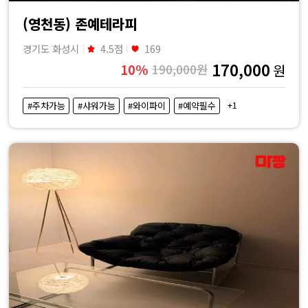
(영천동) 존예테라피
경기도 화성시
4.5점
169
170,000
10%
190,000원
원
+1
#주차가능
#샤워가능
#와이파이
#예약필수