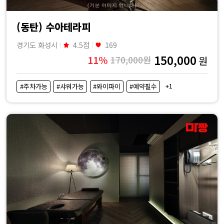
(동탄) 수아테라피
경기도 화성시
4.5점
169
150,000
11%
170,000원
원
+1
#주차가능
#샤워가능
#와이파이
#예약필수