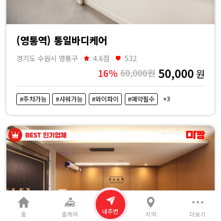
(영통역) 통일바디케어
경기도 수원시 영통구
4.6점
532
50,000
16%
60,000원
원
+3
#주차가능
#샤워가능
#와이파이
#예약필수
내주변
홈
홈케어
지역
더보기