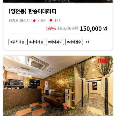
(영천동) 한송이테라피
경기도 화성시
4.5점
168
150,000
16%
180,000원
원
+1
#주차가능
#샤워가능
#와이파이
#예약필수