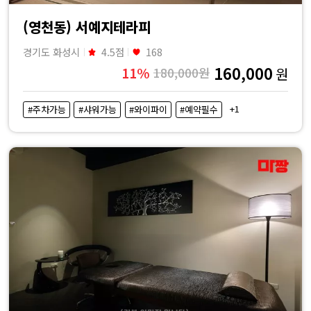
(영천동) 서예지테라피
경기도 화성시
4.5점
168
160,000
11%
180,000원
원
+1
#주차가능
#샤워가능
#와이파이
#예약필수