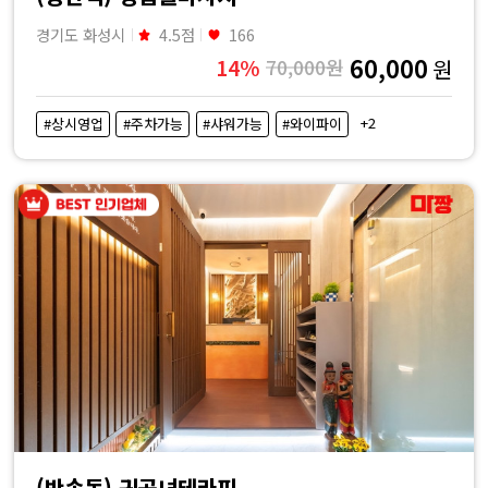
경기도 화성시
4.5점
166
60,000
14%
70,000원
원
+2
#상시영업
#주차가능
#샤워가능
#와이파이
(반송동) 귀공녀테라피