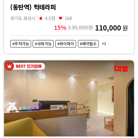
(동탄역) 헉테라피
경기도 화성시
4.5점
168
110,000
15%
130,000원
원
+1
#주차가능
#샤워가능
#와이파이
#예약필수