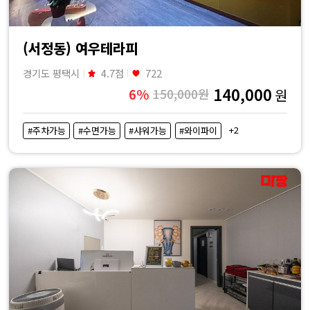
(서정동) 여우테라피
경기도 평택시
4.7점
722
140,000
6%
150,000원
원
+2
#주차가능
#수면가능
#샤워가능
#와이파이