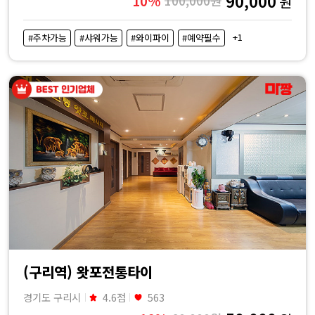
90,000
·
10%
100,000원
원
내
+1
#주차가능
#샤워가능
#와이파이
#예약필수
근
처
마
사
지
샵
가
(구리역) 왓포전통타이
경기도 구리시
4.6점
563
격