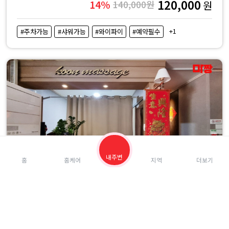
120,000
14%
140,000원
원
+1
#주차가능
#샤워가능
#와이파이
#예약필수
내주변
홈
홈케어
지역
더보기
(교문동) 금손마사지
경기도 구리시
4.5점
168