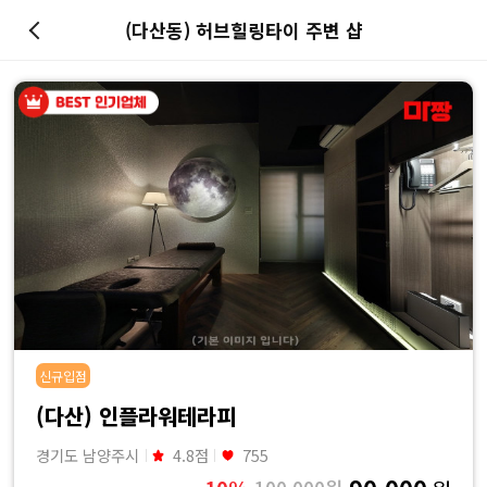
(다산동) 허브힐링타이 주변 샵
마
사
지
최
저
가
신규입점
예
(다산) 인플라워테라피
약
경기도 남양주시
4.8점
755