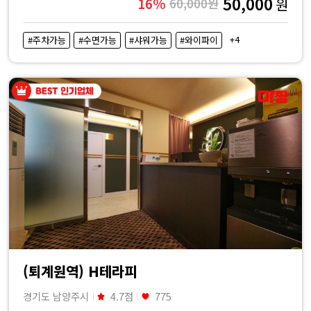
50,000
16%
60,000원
원
비
+4
#주차가능
#수면가능
#샤워가능
#와이파이
교
|
마
짱
(퇴계원역) H테라피
경기도 남양주시
4.7점
775