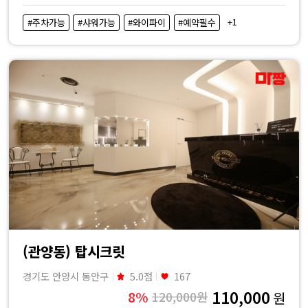
+1
#주차가능
#샤워가능
#와이파이
#예약필수
(관양동) 탑시크릿
경기도 안양시 동안구
5.0점
167
110,000
8%
120,000원
원