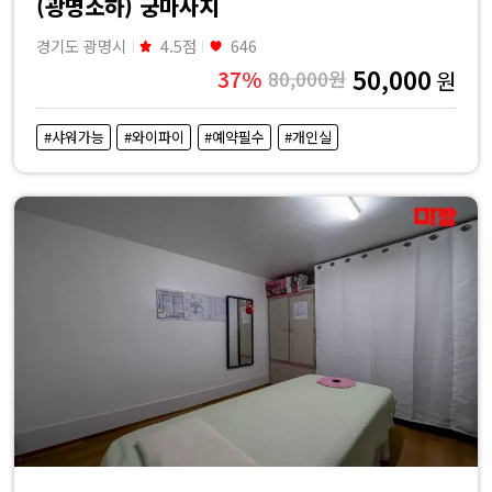
(광명소하) 궁마사지
경기도 광명시
4.5점
646
50,000
37%
80,000원
원
#샤워가능
#와이파이
#예약필수
#개인실