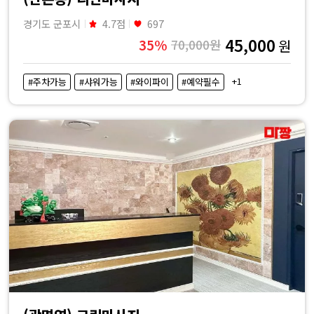
경기도 군포시
4.7점
697
45,000
35%
70,000원
원
+1
#주차가능
#샤워가능
#와이파이
#예약필수