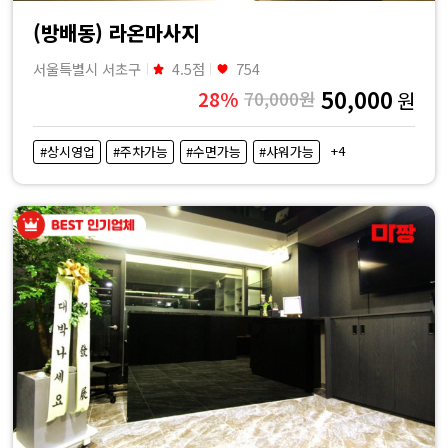
(방배동) 라온마사지
서울특별시 서초구
4.5점
754
50,000
28%
70,000원
원
+4
#상시영업
#주차가능
#수면가능
#샤워가능