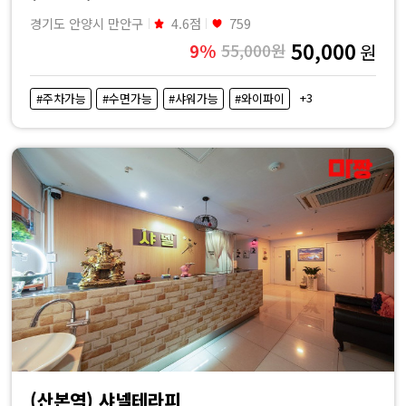
경기도 안양시 만안구
4.6점
759
50,000
9%
55,000원
원
+3
#주차가능
#수면가능
#샤워가능
#와이파이
(산본역) 샤넬테라피