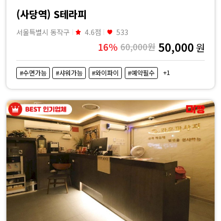
(사당역) S테라피
서울특별시 동작구
4.6점
533
50,000
16%
60,000원
원
+1
#수면가능
#샤워가능
#와이파이
#예약필수