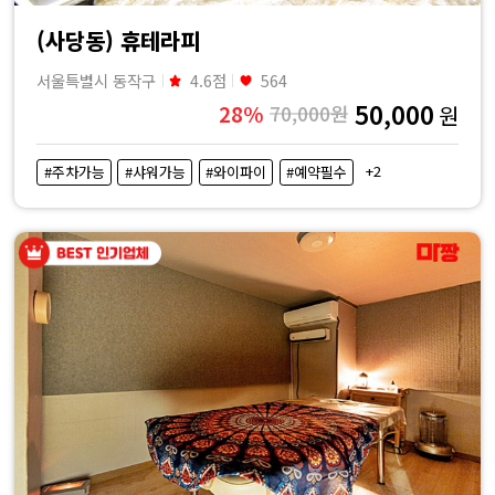
(사당동) 휴테라피
서울특별시 동작구
4.6점
564
50,000
28%
70,000원
원
+2
#주차가능
#샤워가능
#와이파이
#예약필수