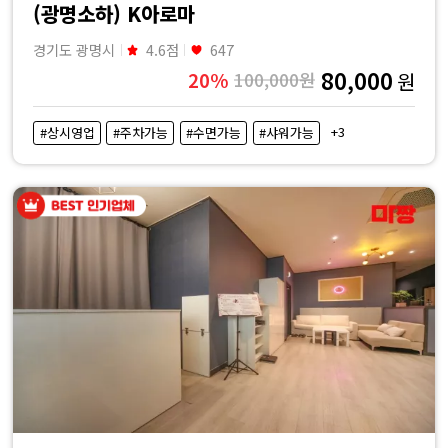
(광명소하) K아로마
경기도 광명시
4.6점
647
80,000
20%
100,000원
원
+3
#상시영업
#주차가능
#수면가능
#샤워가능