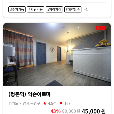
+1
#주차가능
#샤워가능
#와이파이
#예약필수
(평촌역) 약손아로마
경기도 안양시 동안구
4.5점
168
45,000
43%
80,000원
원