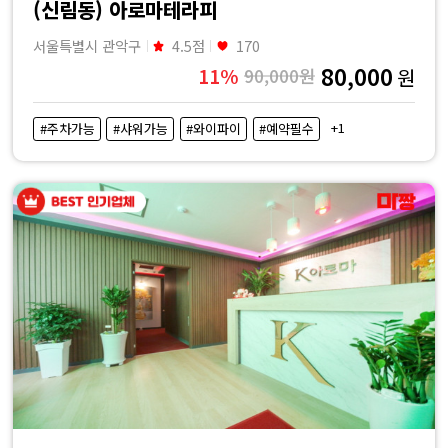
(신림동) 아로마테라피
서울특별시 관악구
4.5점
170
80,000
11%
90,000원
원
+1
#주차가능
#샤워가능
#와이파이
#예약필수