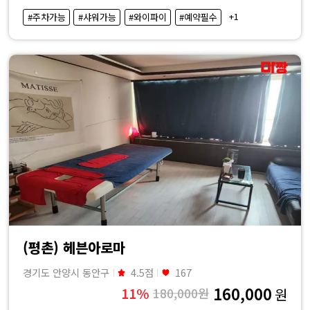
·
+1
#주차가능
#샤워가능
#와이파이
#예약필수
내
근
처
마
사
지
샵
(평촌) 헤븐아로마
가
경기도 안양시 동안구
4.5점
167
160,000
11%
180,000원
원
격