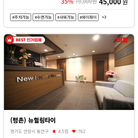
45,000
35%
70,000원
원
+3
#주차가능
#수면가능
#샤워가능
#와이파이
(평촌) 뉴힐링타이
경기도 안양시 동안구
4.5점
762