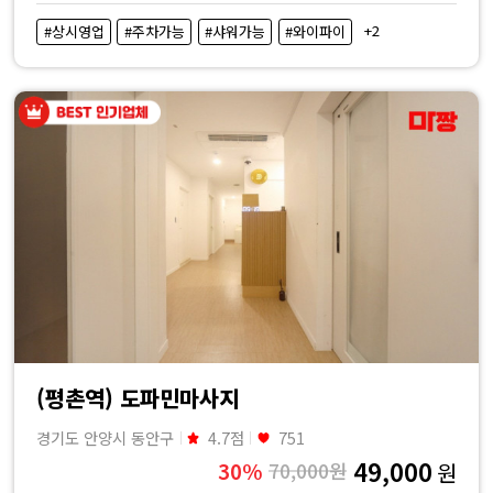
비
+2
#상시영업
#주차가능
#샤워가능
#와이파이
교
|
마
짱
(평촌역) 도파민마사지
경기도 안양시 동안구
4.7점
751
49,000
30%
70,000원
원