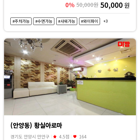
50,000
0%
50,000원
원
+3
#주차가능
#수면가능
#샤워가능
#와이파이
(안양동) 황실아로마
경기도 안양시 만안구
4.5점
164