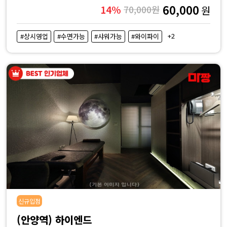
60,000
14%
70,000원
원
+2
#상시영업
#수면가능
#샤워가능
#와이파이
신규입점
(안양역) 하이엔드