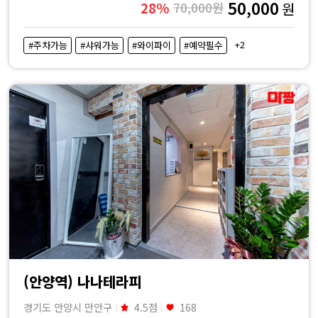
50,000
28%
70,000원
원
+2
#주차가능
#샤워가능
#와이파이
#예약필수
(안양역) 나나테라피
경기도 안양시 만안구
4.5점
168