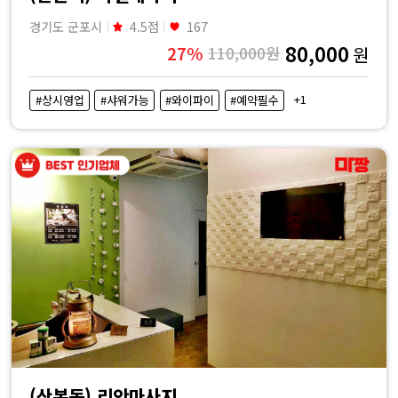
경기도 군포시
4.5점
167
80,000
27%
110,000원
원
+1
#상시영업
#샤워가능
#와이파이
#예약필수
(산본동) 리안마사지