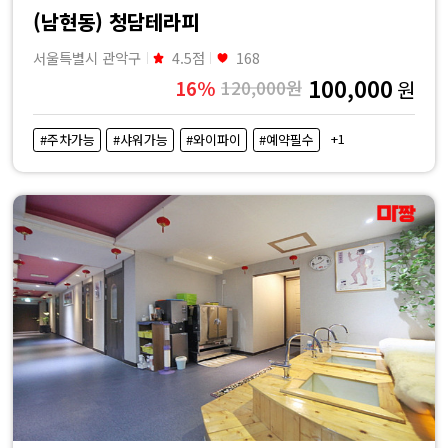
(남현동) 청담테라피
서울특별시 관악구
4.5점
168
100,000
16%
120,000원
원
+1
#주차가능
#샤워가능
#와이파이
#예약필수