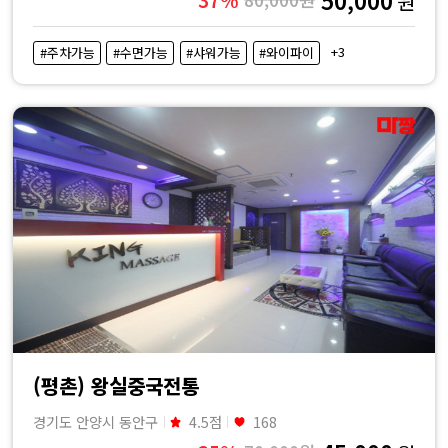
원
+3
#주차가능
#수면가능
#샤워가능
#와이파이
(평촌) 왕실중국전통
경기도 안양시 동안구
4.5점
168