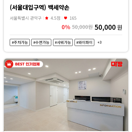
(서울대입구역) 백세약손
서울특별시 관악구
4.5점
165
50,000
0%
50,000원
원
+3
#주차가능
#수면가능
#샤워가능
#와이파이