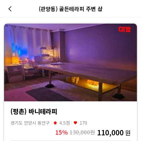
(관양동) 골든테라피 주변 샵
마
사
지
최
저
가
예
(평촌) 바니테라피
경기도 안양시 동안구
4.5점
170
약
110,000
15%
130,000원
원