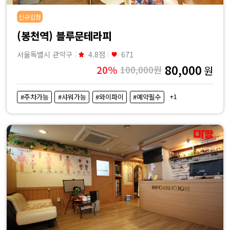
신규입점
(봉천역) 블루문테라피
서울특별시 관악구
4.8점
671
80,000
20%
100,000원
원
+1
#주차가능
#샤워가능
#와이파이
#예약필수