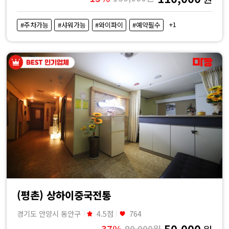
+1
#주차가능
#샤워가능
#와이파이
#예약필수
(평촌) 상하이중국전통
경기도 안양시 동안구
4.5점
764
50,000
37%
80,000원