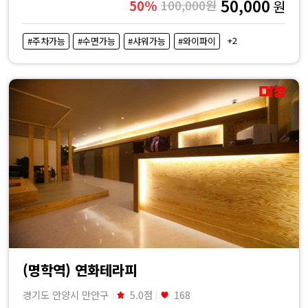
50,000
50%
100,000원
원
+2
#주차가능
#수면가능
#샤워가능
#와이파이
(명학역) 연화테라피
경기도 안양시 만안구
5.0점
168