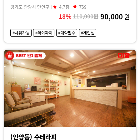
경기도 안양시 만안구
4.7점
759
90,000
18%
110,000원
원
#샤워가능
#와이파이
#예약필수
#개인실
(안양동) 수테라피