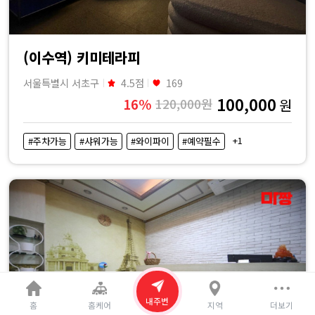
(이수역) 키미테라피
서울특별시 서초구
4.5점
169
100,000
16%
120,000원
원
+1
#주차가능
#샤워가능
#와이파이
#예약필수
내주변
홈
홈케어
지역
더보기