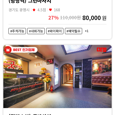
(광명역) 그린마사지
경기도 광명시
4.5점
168
80,000
27%
110,000원
원
+1
#주차가능
#샤워가능
#와이파이
#예약필수