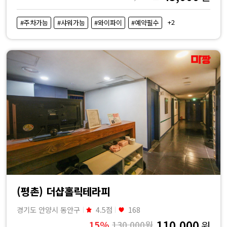
+2
#주차가능
#샤워가능
#와이파이
#예약필수
(평촌) 더샵홀릭테라피
경기도 안양시 동안구
4.5점
168
110,000
15%
130,000원
원