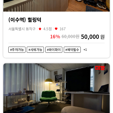
(이수역) 힐링덕
서울특별시 동작구
4.5점
167
50,000
16%
60,000원
원
+1
#주차가능
#샤워가능
#와이파이
#예약필수