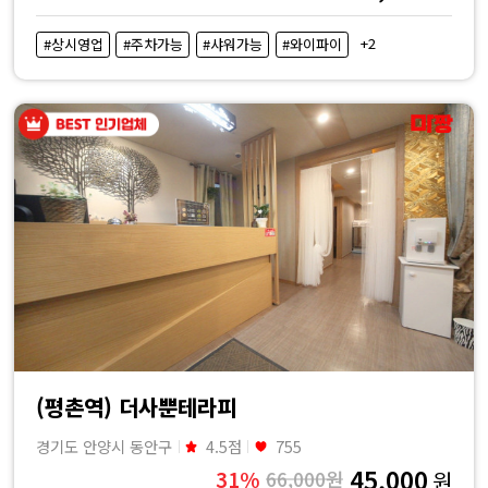
+2
#상시영업
#주차가능
#샤워가능
#와이파이
(평촌역) 더사뿐테라피
경기도 안양시 동안구
4.5점
755
45,000
31%
66,000원
원