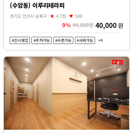
(수암동) 이루리테라피
경기도 안산시 상록구
4.7점
588
40,000
9%
44,000원
원
+4
#상시영업
#주차가능
#수면가능
#샤워가능