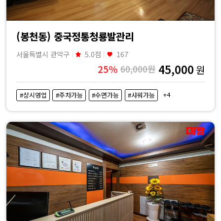
(봉천동) 중국정통청룡발관리
서울특별시 관악구
5.0점
167
45,000
25%
60,000원
원
+4
#상시영업
#주차가능
#수면가능
#샤워가능