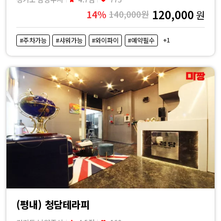
120,000
14%
140,000원
원
+1
#주차가능
#샤워가능
#와이파이
#예약필수
(평내) 청담테라피