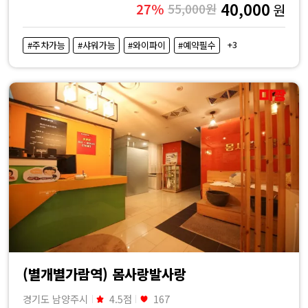
40,000
27%
55,000원
원
+3
#주차가능
#샤워가능
#와이파이
#예약필수
(별개별가람역) 몸사랑발사랑
경기도 남양주시
4.5점
167