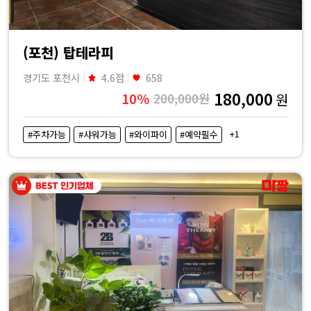
(포천) 탑테라피
경기도 포천시
4.6점
658
180,000
10%
200,000원
원
+1
#주차가능
#샤워가능
#와이파이
#예약필수