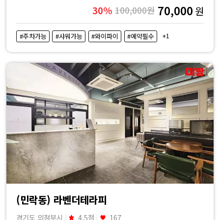
70,000
30%
100,000원
원
+1
#주차가능
#샤워가능
#와이파이
#예약필수
(민락동) 라벤더테라피
경기도 의정부시
4.5점
167