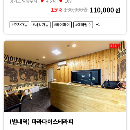
경기도 남양주시
4.5점
169
110,000
15%
130,000원
원
+1
#주차가능
#샤워가능
#와이파이
#예약필수
(별내역) 파라다이스테라피