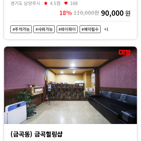
경기도 남양주시
4.5점
168
90,000
18%
110,000원
원
+1
#주차가능
#샤워가능
#와이파이
#예약필수
(금곡동) 금곡힐링샵