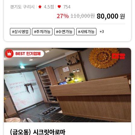
경기도 구리시
4.5점
754
80,000
27%
110,000원
원
+3
#상시영업
#주차가능
#수면가능
#샤워가능
(금오동) 시크릿아로마