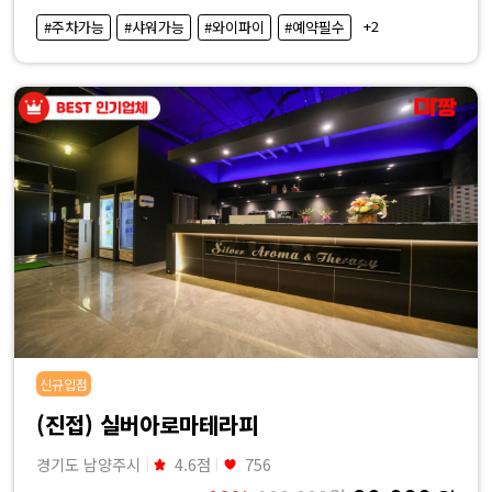
·
+2
#주차가능
#샤워가능
#와이파이
#예약필수
내
근
처
마
사
지
샵
신규입점
가
(진접) 실버아로마테라피
경기도 남양주시
4.6점
756
격