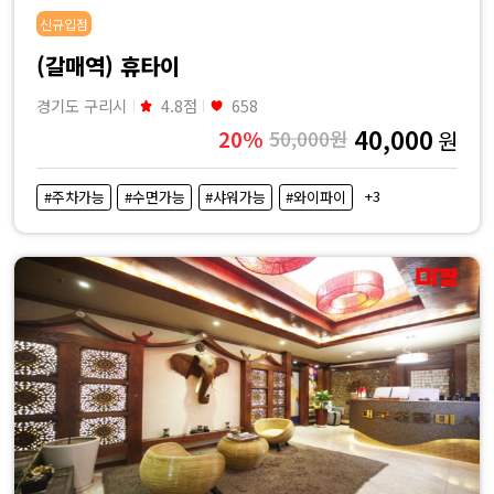
신규입점
(갈매역) 휴타이
경기도 구리시
4.8점
658
40,000
20%
50,000원
원
+3
#주차가능
#수면가능
#샤워가능
#와이파이