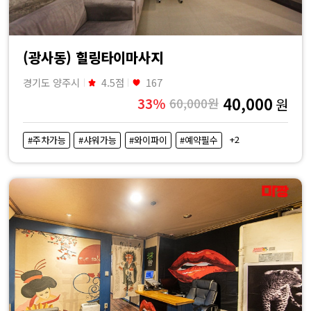
(광사동) 힐링타이마사지
경기도 양주시
4.5점
167
40,000
33%
60,000원
원
+2
#주차가능
#샤워가능
#와이파이
#예약필수