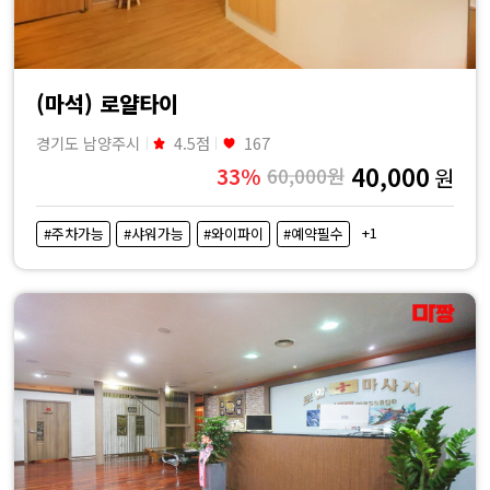
(마석) 로얄타이
경기도 남양주시
4.5점
167
40,000
33%
60,000원
원
+1
#주차가능
#샤워가능
#와이파이
#예약필수