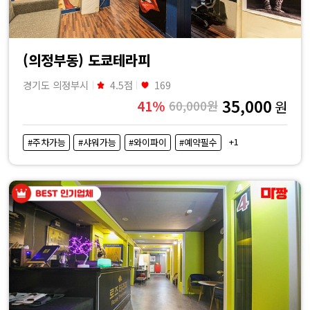
(의정부동) 도쿄테라피
경기도 의정부시
4.5점
169
35,000
41%
60,000원
원
+1
#주차가능
#샤워가능
#와이파이
#예약필수