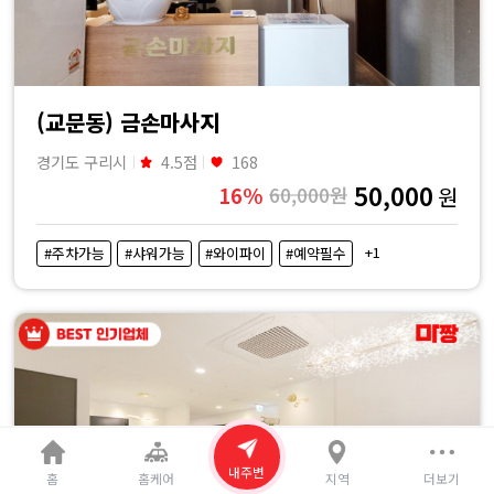
(교문동) 금손마사지
경기도 구리시
4.5점
168
50,000
16%
60,000원
원
+1
#주차가능
#샤워가능
#와이파이
#예약필수
내주변
홈
홈케어
지역
더보기