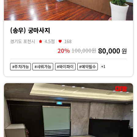
(송우) 궁마사지
경기도 포천시
4.5점
168
80,000
20%
100,000원
원
+1
#주차가능
#샤워가능
#와이파이
#예약필수