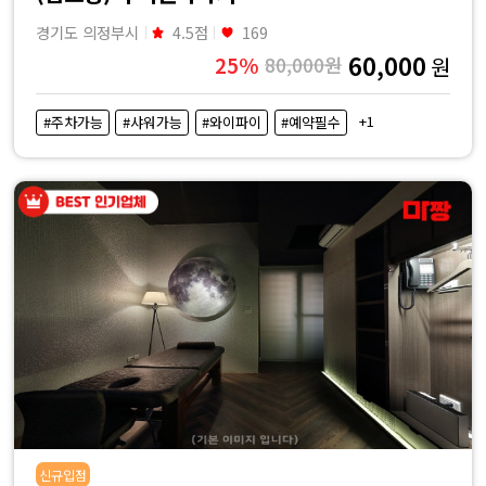
경기도 의정부시
4.5점
169
60,000
25%
80,000원
원
+1
#주차가능
#샤워가능
#와이파이
#예약필수
신규입점