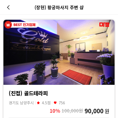
(장현) 황궁마사지 주변 샵
마
사
지
최
저
가
예
(진접) 골드테라피
경기도 남양주시
4.5점
756
약
90,000
10%
100,000원
원