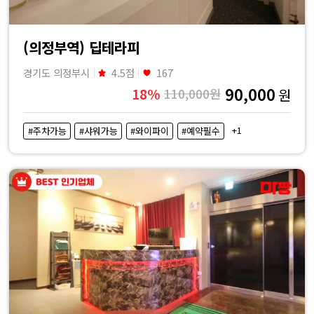
(의정부역) 딥테라피
경기도 의정부시
4.5점
167
90,000
18%
110,000원
원
+1
#주차가능
#샤워가능
#와이파이
#예약필수