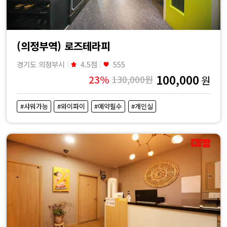
(의정부역) 로즈테라피
경기도 의정부시
4.5점
555
100,000
23%
130,000원
원
#샤워가능
#와이파이
#예약필수
#개인실