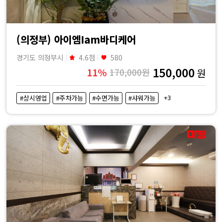
(의정부) 아이엠Iam바디케어
경기도 의정부시
4.6점
580
150,000
11%
170,000원
원
+3
#상시영업
#주차가능
#수면가능
#샤워가능