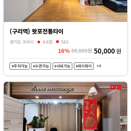
(구리역) 왓포전통타이
경기도 구리시
4.6점
563
50,000
16%
60,000원
원
+4
#주차가능
#수면가능
#샤워가능
#와이파이