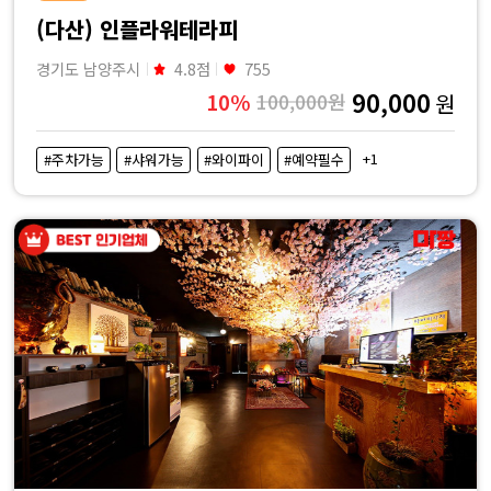
(다산) 인플라워테라피
경기도 남양주시
4.8점
755
90,000
10%
100,000원
원
+1
#주차가능
#샤워가능
#와이파이
#예약필수