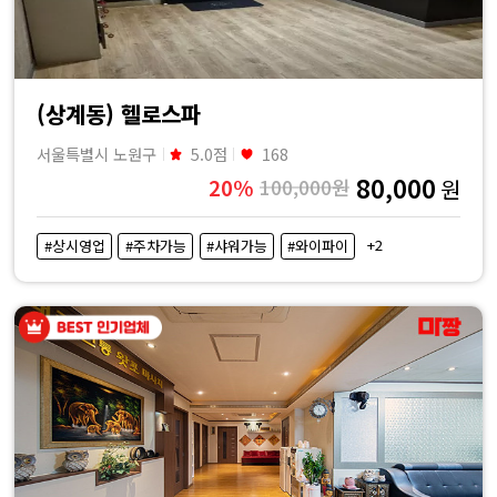
(상계동) 헬로스파
서울특별시 노원구
5.0점
168
80,000
20%
100,000원
원
+2
#상시영업
#주차가능
#샤워가능
#와이파이