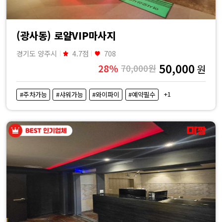
(광사동) 로얄VIP마사지
경기도 양주시
4.7점
708
50,000
28%
70,000원
원
+1
#주차가능
#샤워가능
#와이파이
#예약필수