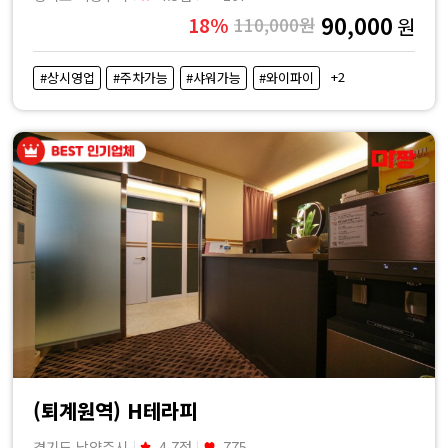
90,000
18%
110,000원
원
+2
#상시영업
#주차가능
#샤워가능
#와이파이
(퇴계원역) H테라피
경기도 남양주시
4.7점
775