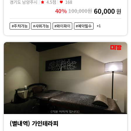
경기도 남양주시
4.5점
168
60,000
40%
100,000원
원
+1
#주차가능
#샤워가능
#와이파이
#예약필수
(별내역) 가인테라피