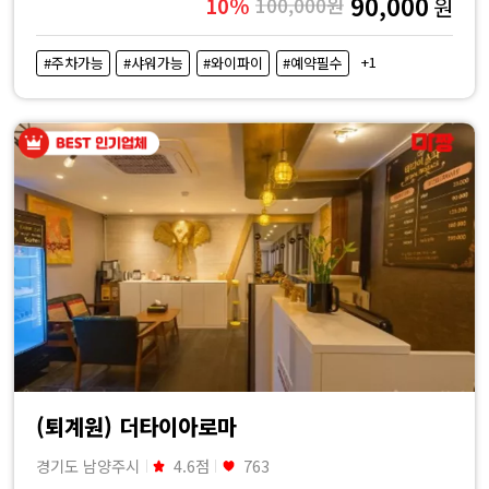
90,000
10%
100,000원
원
비
+1
#주차가능
#샤워가능
#와이파이
#예약필수
교
|
마
짱
(퇴계원) 더타이아로마
경기도 남양주시
4.6점
763