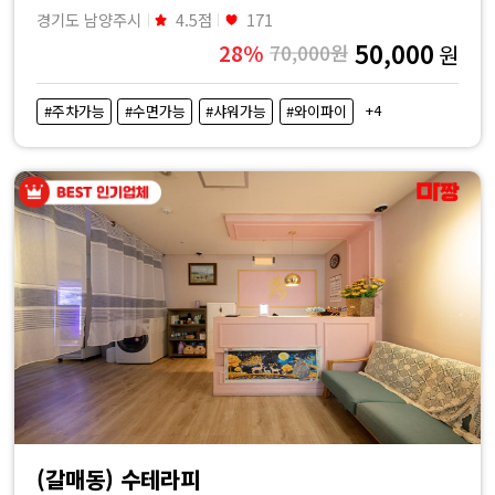
경기도 남양주시
4.5점
171
50,000
28%
70,000원
원
+4
#주차가능
#수면가능
#샤워가능
#와이파이
(갈매동) 수테라피