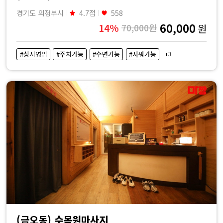
경기도 의정부시
4.7점
558
60,000
14%
70,000원
원
+3
#상시영업
#주차가능
#수면가능
#샤워가능
(금오동) 수목원마사지