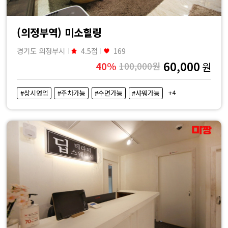
(의정부역) 미소힐링
경기도 의정부시
4.5점
169
60,000
40%
100,000원
원
+4
#상시영업
#주차가능
#수면가능
#샤워가능