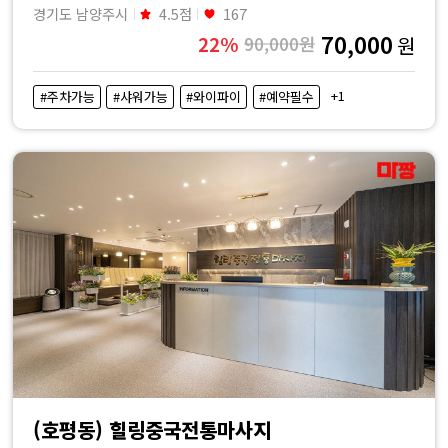
경기도 남양주시
4.5점
167
70,000
22%
90,000원
원
+1
#주차가능
#샤워가능
#와이파이
#예약필수
(호평동) 힐링중국전통마사지