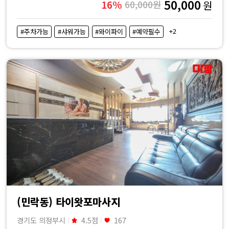
50,000
16%
60,000원
원
+2
#주차가능
#샤워가능
#와이파이
#예약필수
(민락동) 타이왓포마사지
경기도 의정부시
4.5점
167