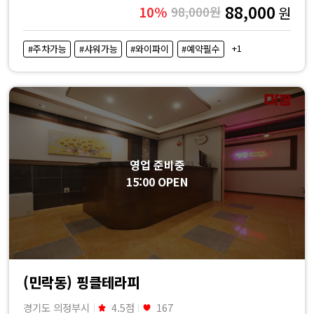
88,000
10%
98,000원
원
+1
#주차가능
#샤워가능
#와이파이
#예약필수
영업 준비중
15:00 OPEN
(민락동) 핑클테라피
경기도 의정부시
4.5점
167