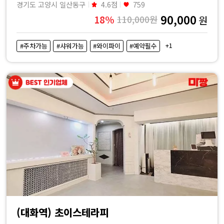
경기도 고양시 일산동구
4.6점
759
90,000
18%
110,000원
원
+1
#주차가능
#샤워가능
#와이파이
#예약필수
(대화역) 초이스테라피