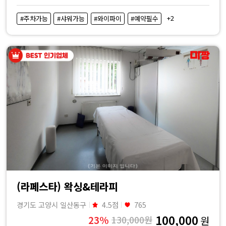
+2
#주차가능
#샤워가능
#와이파이
#예약필수
(라페스타) 왁싱&테라피
경기도 고양시 일산동구
4.5점
765
100,000
23%
130,000원
원