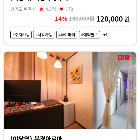
경기도 파주시
4.5점
170
120,000
14%
140,000원
원
+1
#주차가능
#샤워가능
#와이파이
#예약필수
(야당역) 북경아로마