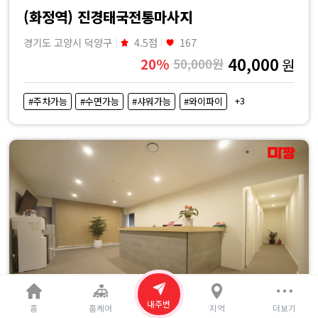
(화정역) 진경태국전통마사지
경기도 고양시 덕양구
4.5점
167
40,000
20%
50,000원
원
+3
#주차가능
#수면가능
#샤워가능
#와이파이
내주변
홈
홈케어
지역
더보기