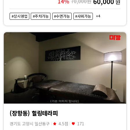
60,000
14%
70,000원
원
+4
#상시영업
#주차가능
#수면가능
#샤워가능
(장항동) 힐링테라피
경기도 고양시 일산동구
4.5점
171