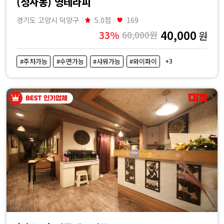
(성사동) 영테라피
경기도 고양시 덕양구
5.0점
169
40,000
33%
60,000원
원
+3
#주차가능
#수면가능
#샤워가능
#와이파이