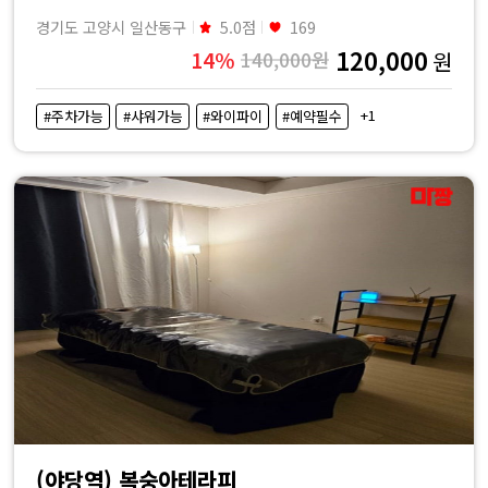
경기도 고양시 일산동구
5.0점
169
120,000
14%
140,000원
원
+1
#주차가능
#샤워가능
#와이파이
#예약필수
(야당역) 복숭아테라피