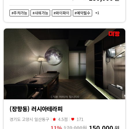
+1
#주차가능
#샤워가능
#와이파이
#예약필수
(장항동) 러시아테라피
경기도 고양시 일산동구
4.5점
171
150,000
11%
170,000원
원