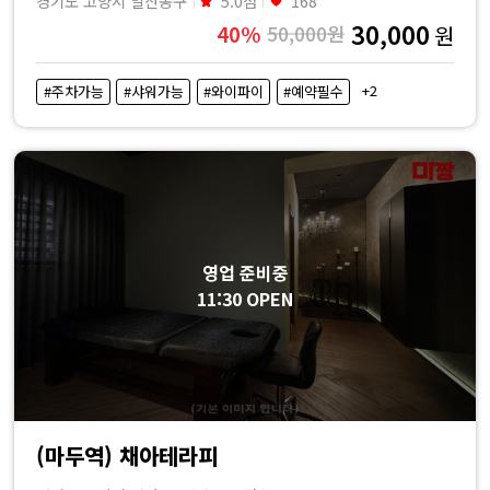
경기도 고양시 일산동구
5.0점
168
30,000
40%
50,000원
원
+2
#주차가능
#샤워가능
#와이파이
#예약필수
영업 준비중
11:30 OPEN
(마두역) 채아테라피