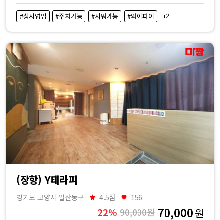
+2
#상시영업
#주차가능
#샤워가능
#와이파이
(장항) Y테라피
경기도 고양시 일산동구
4.5점
156
70,000
22%
90,000원
원