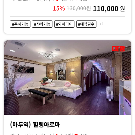
110,000
15%
130,000원
원
+1
#주차가능
#샤워가능
#와이파이
#예약필수
(마두역) 힐링아로마