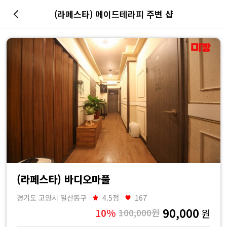
(라페스타) 메이드테라피 주변 샵
마
사
지
최
저
가
예
(라페스타) 바디오마풀
경기도 고양시 일산동구
4.5점
167
약
90,000
10%
100,000원
원