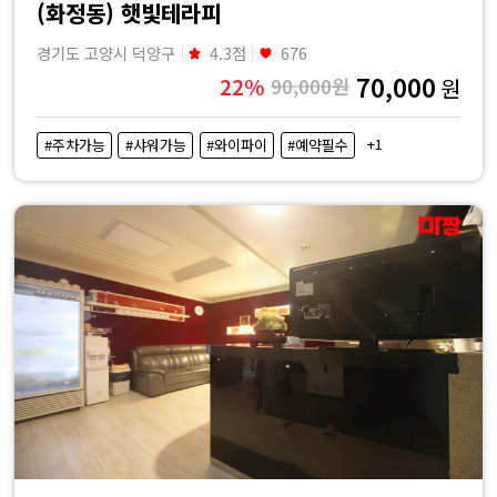
(화정동) 햇빛테라피
경기도 고양시 덕양구
4.3점
676
70,000
22%
90,000원
원
+1
#주차가능
#샤워가능
#와이파이
#예약필수