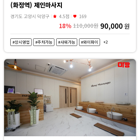
(화정역) 제인마사지
경기도 고양시 덕양구
4.5점
169
90,000
18%
110,000원
원
+2
#상시영업
#주차가능
#샤워가능
#와이파이