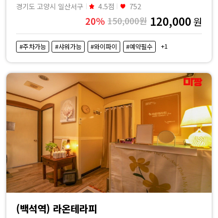
경기도 고양시 일산서구
4.5점
752
120,000
20%
150,000원
원
+1
#주차가능
#샤워가능
#와이파이
#예약필수
(백석역) 라온테라피