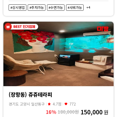
비
+4
#상시영업
#주차가능
#수면가능
#샤워가능
교
|
마
짱
(장항동) 쥬쥬테라피
경기도 고양시 일산동구
4.7점
772
150,000
16%
180,000원
원