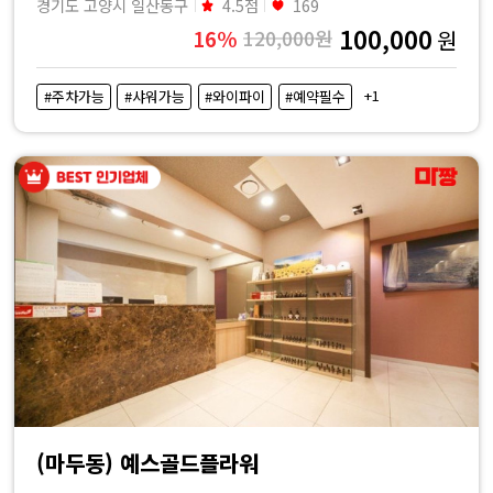
경기도 고양시 일산동구
4.5점
169
100,000
16%
120,000원
원
+1
#주차가능
#샤워가능
#와이파이
#예약필수
(마두동) 예스골드플라워