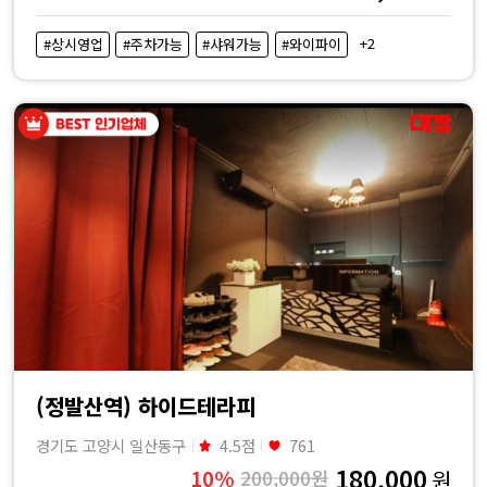
+2
#상시영업
#주차가능
#샤워가능
#와이파이
(정발산역) 하이드테라피
경기도 고양시 일산동구
4.5점
761
180,000
10%
200,000원
원