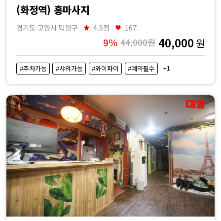
(화정역) 홍마사지
경기도 고양시 덕양구
4.5점
167
40,000
9%
44,000원
원
+1
#주차가능
#샤워가능
#와이파이
#예약필수