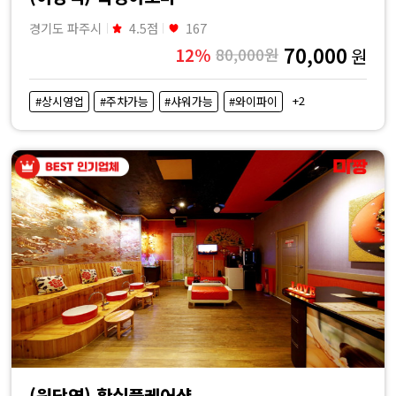
경기도 파주시
4.5점
167
70,000
12%
80,000원
원
+2
#상시영업
#주차가능
#샤워가능
#와이파이
(원당역) 황실풀케어샵