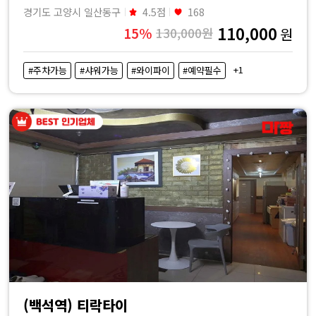
경기도 고양시 일산동구
4.5점
168
110,000
15%
130,000원
원
+1
#주차가능
#샤워가능
#와이파이
#예약필수
(백석역) 티락타이