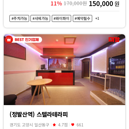
150,000
11%
170,000원
원
+1
#주차가능
#샤워가능
#와이파이
#예약필수
(정발산역) 스텔라테라피
경기도 고양시 일산동구
4.7점
661