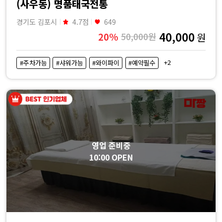
(사우동) 명품태국전통
경기도 김포시
4.7점
649
40,000
20%
50,000원
원
+2
#주차가능
#샤워가능
#와이파이
#예약필수
영업 준비중
10:00 OPEN