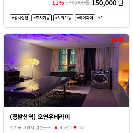
150,000
11%
170,000원
원
+2
#상시영업
#주차가능
#샤워가능
#와이파이
(정발산역) 오연우테라피
경기도 고양시 일산동구
4.5점
171