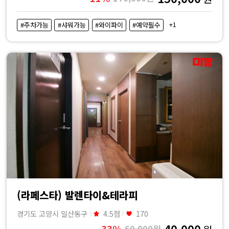
+1
#주차가능
#샤워가능
#와이파이
#예약필수
(라페스타) 발렌타이&테라피
경기도 고양시 일산동구
4.5점
170
40,000
33%
60,000원