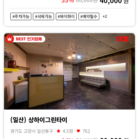
원
+2
#주차가능
#샤워가능
#와이파이
#예약필수
(일산) 상하이그린타이
경기도 고양시 일산동구
4.5점
762