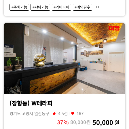
·
+1
#주차가능
#샤워가능
#와이파이
#예약필수
내
근
처
마
사
지
샵
(장항동) W테라피
가
경기도 고양시 일산동구
4.5점
167
50,000
37%
80,000원
원
격