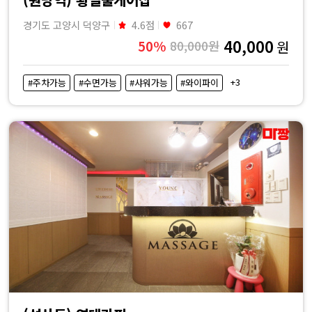
경기도 고양시 덕양구
4.6점
667
40,000
50%
80,000원
원
+3
#주차가능
#수면가능
#샤워가능
#와이파이