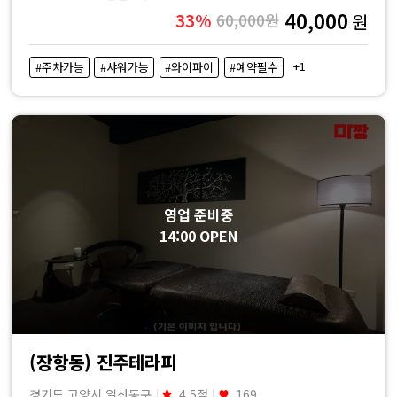
40,000
33%
60,000원
원
+1
#주차가능
#샤워가능
#와이파이
#예약필수
영업 준비중
14:00 OPEN
(장항동) 진주테라피
경기도 고양시 일산동구
4.5점
169