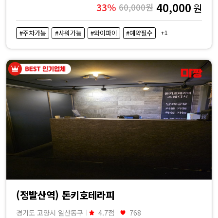
40,000
33%
60,000원
원
+1
#주차가능
#샤워가능
#와이파이
#예약필수
(정발산역) 돈키호테라피
경기도 고양시 일산동구
4.7점
768