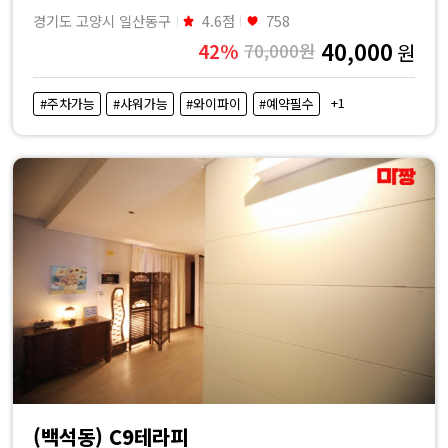
경기도 고양시 일산동구
4.6점
758
40,000
42%
70,000원
원
+1
#주차가능
#샤워가능
#와이파이
#예약필수
(백석동) C9테라피