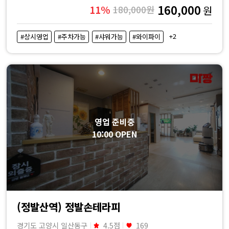
160,000
11%
180,000원
원
+2
#상시영업
#주차가능
#샤워가능
#와이파이
영업 준비중
10:00 OPEN
(정발산역) 정발손테라피
경기도 고양시 일산동구
4.5점
169