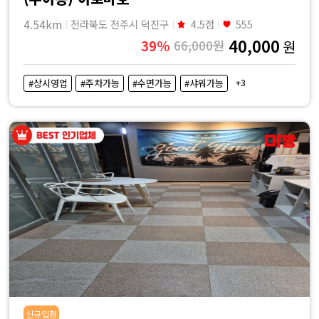
4.54km
전라북도 전주시 덕진구
4.5점
555
40,000
39%
66,000원
원
+3
#상시영업
#주차가능
#수면가능
#샤워가능
신규입점