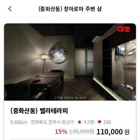
(중화산동) 창아로마 주변 샵
마
사
지
최
저
가
예
(중화산동) 벨라테라피
0.66km
전라북도 전주시 완산구
4.5점
168
약
110,000
15%
130,000원
원