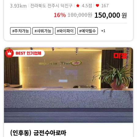
3.93km
전라북도 전주시 덕진구
4.5점
167
150,000
16%
180,000원
원
+1
#주차가능
#샤워가능
#와이파이
#예약필수
(인후동) 금전수아로마