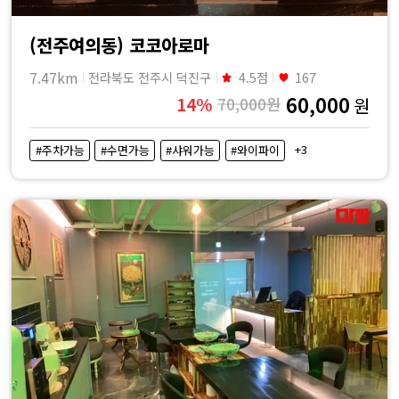
(전주여의동) 코코아로마
7.47km
전라북도 전주시 덕진구
4.5점
167
60,000
14%
70,000원
원
+3
#주차가능
#수면가능
#샤워가능
#와이파이