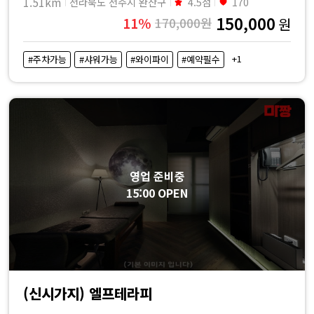
1.51km
전라북도 전주시 완산구
4.5점
170
150,000
11%
170,000원
원
+1
#주차가능
#샤워가능
#와이파이
#예약필수
영업 준비중
15:00 OPEN
(신시가지) 엘프테라피