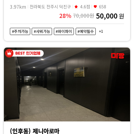
3.97km
전라북도 전주시 덕진구
4.6점
658
50,000
28%
70,000원
원
+1
#주차가능
#샤워가능
#와이파이
#예약필수
(인후동) 제니아로마