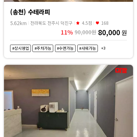
(송천) 수테라피
5.62km
전라북도 전주시 덕진구
4.5점
168
80,000
11%
90,000원
원
+3
#상시영업
#주차가능
#수면가능
#샤워가능