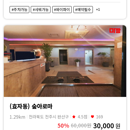
+1
#주차가능
#샤워가능
#와이파이
#예약필수
(효자동) 숲아로마
1.29km
전라북도 전주시 완산구
4.5점
169
30,000
50%
60,000원
원