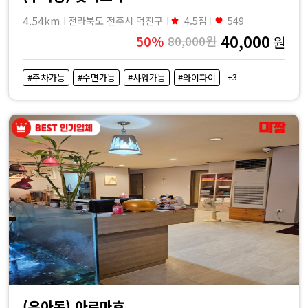
4.54km
전라북도 전주시 덕진구
4.5점
549
40,000
50%
80,000원
원
+3
#주차가능
#수면가능
#샤워가능
#와이파이
(우아동) 아로마호