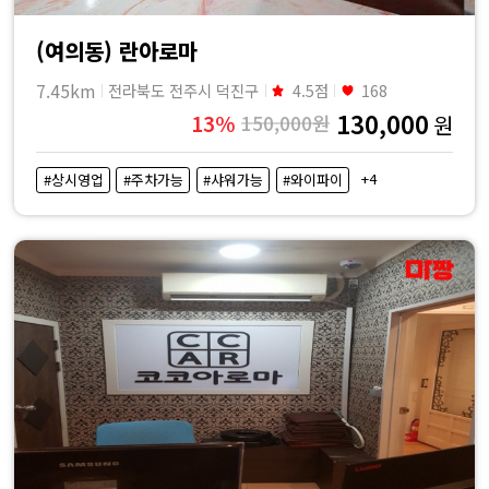
(여의동) 란아로마
7.45km
전라북도 전주시 덕진구
4.5점
168
130,000
13%
150,000원
원
+4
#상시영업
#주차가능
#샤워가능
#와이파이