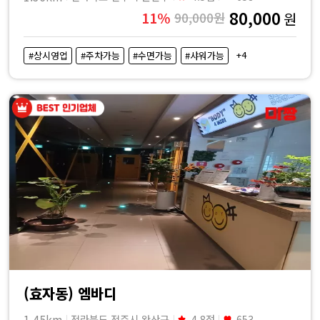
80,000
11%
90,000원
원
+4
#상시영업
#주차가능
#수면가능
#샤워가능
(효자동) 엠바디
1.45km
전라북도 전주시 완산구
4.8점
653