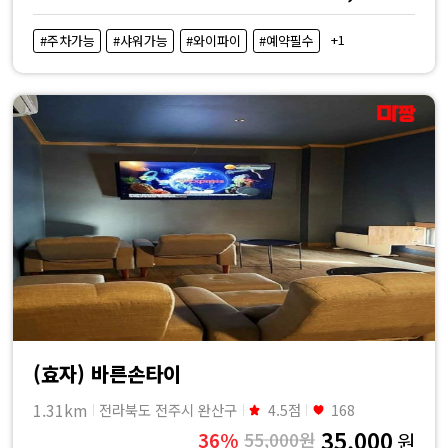
+1
#주차가능
#샤워가능
#와이파이
#예약필수
(효자) 바른손타이
1.31km
전라북도 전주시 완산구
4.5점
168
35,000
36%
55,000원
원