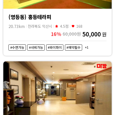
(영등동) 홍등테라피
20.73km
전라북도 익산시
4.5점
168
50,000
16%
60,000원
원
+1
#수면가능
#샤워가능
#와이파이
#예약필수