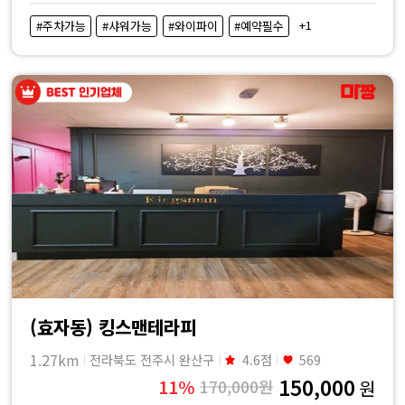
비
+1
#주차가능
#샤워가능
#와이파이
#예약필수
교
|
마
짱
(효자동) 킹스맨테라피
1.27km
전라북도 전주시 완산구
4.6점
569
150,000
11%
170,000원
원