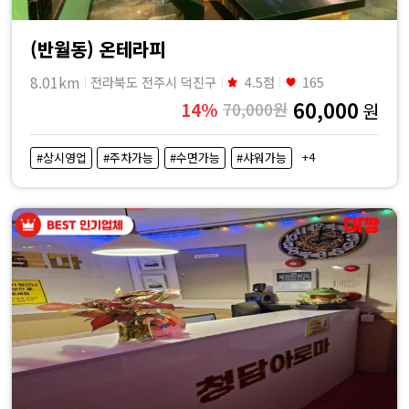
(반월동) 온테라피
8.01km
전라북도 전주시 덕진구
4.5점
165
60,000
14%
70,000원
원
+4
#상시영업
#주차가능
#수면가능
#샤워가능