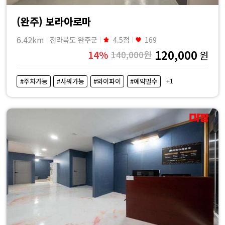
(완주) 보라아로마
6.42km
전라북도 완주군
4.5점
169
120,000
14%
140,000원
원
+1
#주차가능
#샤워가능
#와이파이
#예약필수