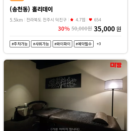
(송천동) 홀리데이
5.5km
전라북도 전주시 덕진구
4.7점
654
35,000
30%
50,000원
원
+3
#주차가능
#샤워가능
#와이파이
#예약필수