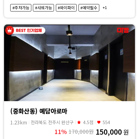
·
+1
#주차가능
#샤워가능
#와이파이
#예약필수
내
근
처
마
사
지
샵
(중화산동) 예담아로마
가
1.23km
전라북도 전주시 완산구
4.5점
554
150,000
11%
170,000원
원
격