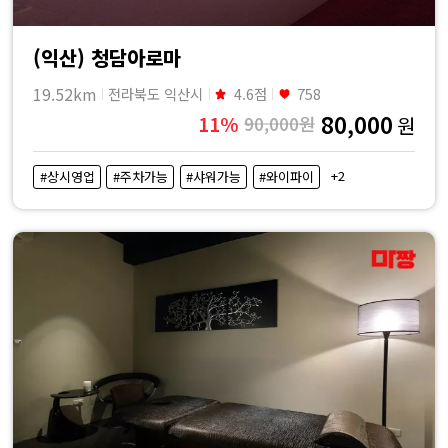
(익산) 청담아로마
19.52km
전라북도 익산시
4.6점
758
80,000
11%
90,000원
원
+2
#상시영업
#주차가능
#샤워가능
#와이파이