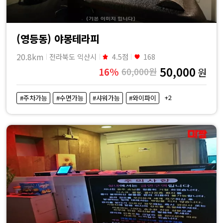
(영등동) 야몽테라피
20.8km
전라북도 익산시
4.5점
168
50,000
16%
60,000원
원
+2
#주차가능
#수면가능
#샤워가능
#와이파이