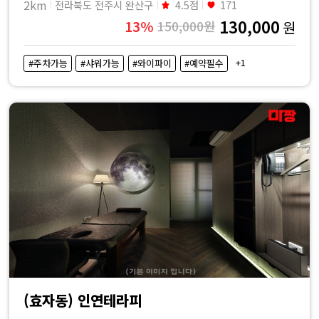
2km
전라북도 전주시 완산구
4.5점
171
130,000
13%
150,000원
원
+1
#주차가능
#샤워가능
#와이파이
#예약필수
(효자동) 인연테라피