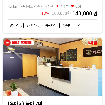
4.3km
전라북도 전주시 덕진구
4.4점
654
140,000
12%
160,000원
원
+1
#주차가능
#샤워가능
#와이파이
#예약필수
(우아동) 꽃아로마