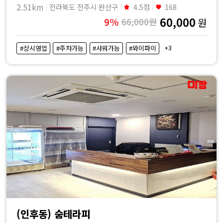
2.51km
전라북도 전주시 완산구
4.5점
168
60,000
9%
66,000원
원
+3
#상시영업
#주차가능
#샤워가능
#와이파이
(인후동) 숨테라피