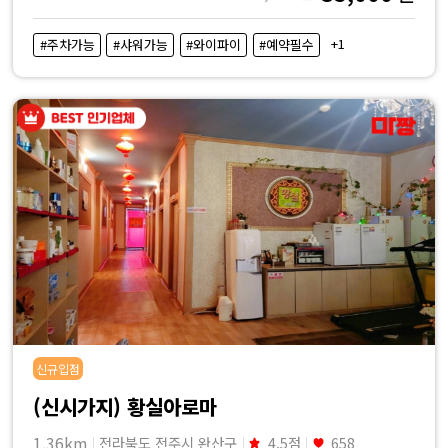
+1
#주차가능
#샤워가능
#와이파이
#예약필수
신규입점
(신시가지) 황실아로마
1.36km
전라북도 전주시 완산구
4.5점
658