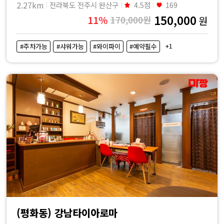
2.27km
전라북도 전주시 완산구
4.5점
169
150,000
11%
170,000원
원
+1
#주차가능
#샤워가능
#와이파이
#예약필수
(평화동) 강남타이아로마