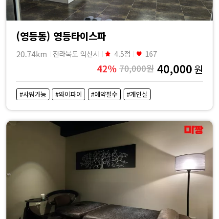
(영등동) 영등타이스파
20.74km
전라북도 익산시
4.5점
167
40,000
42%
70,000원
원
#샤워가능
#와이파이
#예약필수
#개인실