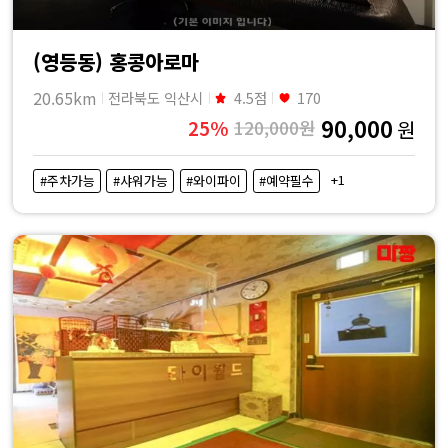
(영등동) 홍콩아로마
20.65km
전라북도 익산시
4.5점
170
90,000
25%
120,000원
원
+1
#주차가능
#샤워가능
#와이파이
#예약필수