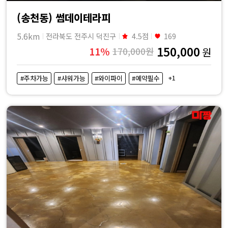
(송천동) 썸데이테라피
5.6km
전라북도 전주시 덕진구
4.5점
169
150,000
11%
170,000원
원
+1
#주차가능
#샤워가능
#와이파이
#예약필수