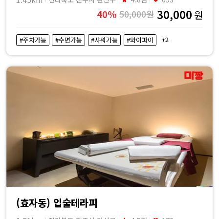
30,000
40%
50,000원
원
+2
#주차가능
#수면가능
#샤워가능
#와이파이
(효자동) 입술테라피