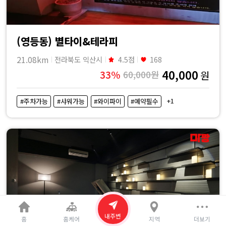
(영등동) 별타이&테라피
21.08km
전라북도 익산시
4.5점
168
40,000
33%
60,000원
원
+1
#주차가능
#샤워가능
#와이파이
#예약필수
내주변
홈
홈케어
지역
더보기