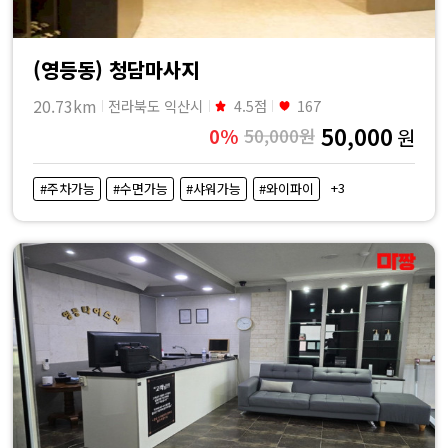
(영등동) 청담마사지
20.73km
전라북도 익산시
4.5점
167
50,000
0%
50,000원
원
+3
#주차가능
#수면가능
#샤워가능
#와이파이