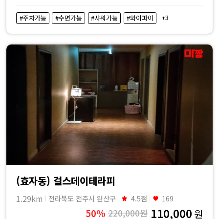
+3
#주차가능
#수면가능
#샤워가능
#와이파이
(효자동) 걸스데이테라피
1.29km
전라북도 전주시 완산구
4.5점
169
110,000
50%
220,000원
원