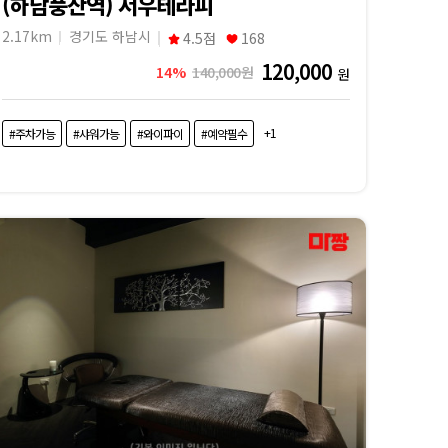
(하남풍산역) 서우테라피
2.17km
경기도 하남시
4.5점
168
120,000
14%
140,000원
원
+1
#주차가능
#샤워가능
#와이파이
#예약필수