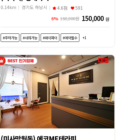
0.14km
경기도 하남시
4.6점
591
150,000
6%
160,000원
원
+1
#주차가능
#샤워가능
#와이파이
#예약필수
(미사망월동) 에코ME테라피