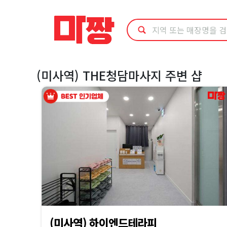
마
사
지
(미사역) THE청담마사지 주변 샵
최
저
가
예
약
·
(미사역) 하이엔드테라피