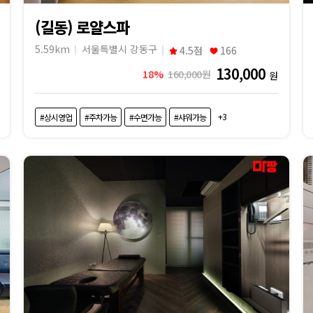
(길동) 로얄스파
5.59km
서울특별시 강동구
4.5점
166
130,000
18%
160,000원
원
+3
#상시영업
#주차가능
#수면가능
#샤워가능