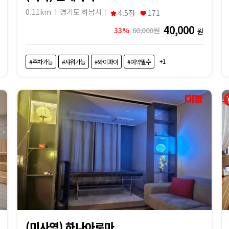
0.11km
경기도 하남시
4.5점
171
40,000
33%
60,000원
원
+1
#주차가능
#샤워가능
#와이파이
#예약필수
(미사역) 하나아로마