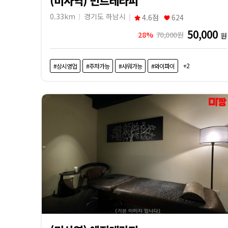
0.33km
경기도 하남시
4.6점
624
50,000
28%
70,000원
원
+2
#상시영업
#주차가능
#샤워가능
#와이파이