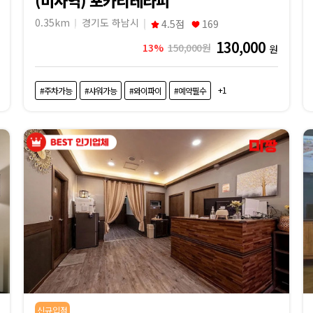
0.35km
경기도 하남시
4.5점
169
130,000
13%
150,000원
원
+1
#주차가능
#샤워가능
#와이파이
#예약필수
신규입점