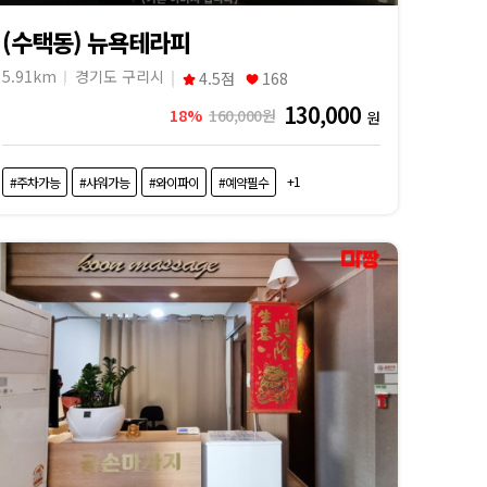
(수택동) 뉴욕테라피
5.91km
경기도 구리시
4.5점
168
130,000
18%
160,000원
원
+1
#주차가능
#샤워가능
#와이파이
#예약필수