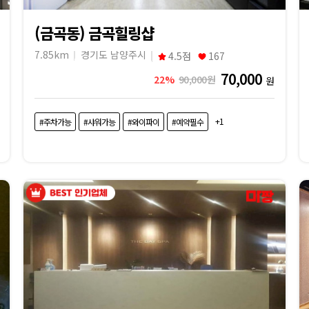
(금곡동) 금곡힐링샵
7.85km
경기도 남양주시
4.5점
167
70,000
22%
90,000원
원
+1
#주차가능
#샤워가능
#와이파이
#예약필수