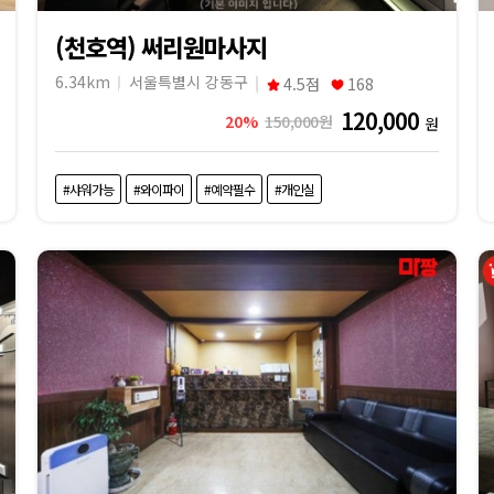
(천호역) 써리원마사지
6.34km
서울특별시 강동구
4.5점
168
120,000
20%
150,000원
원
#샤워가능
#와이파이
#예약필수
#개인실