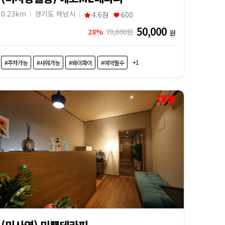
0.23km
경기도 하남시
4.6점
600
50,000
28%
70,000원
원
+1
#주차가능
#샤워가능
#와이파이
#예약필수
(미사역) 미쁨테라피