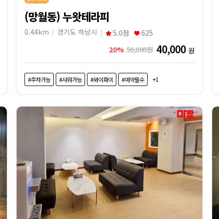
(망월동) 누왓테라피
0.44km
경기도 하남시
5.0점
625
40,000
20%
50,000원
원
+1
#주차가능
#샤워가능
#와이파이
#예약필수