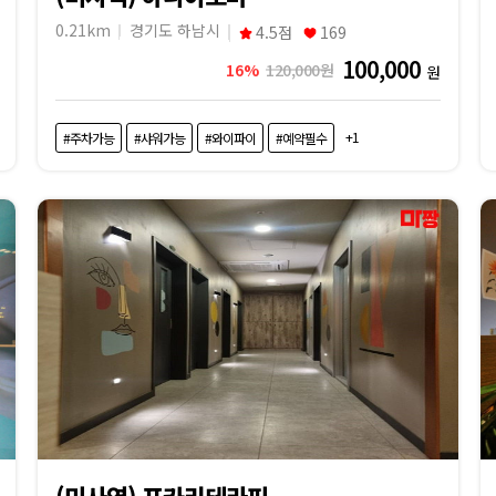
0.21km
경기도 하남시
4.5점
169
100,000
16%
120,000원
원
+1
#주차가능
#샤워가능
#와이파이
#예약필수
(미사역) 포카리테라피