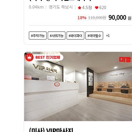
내
0.04km
경기도 하남시
4.5점
620
근
90,000
18%
110,000원
원
처
+1
#주차가능
#샤워가능
#와이파이
#예약필수
마
사
지
샵
가
격
비
(미사) VIP마사지