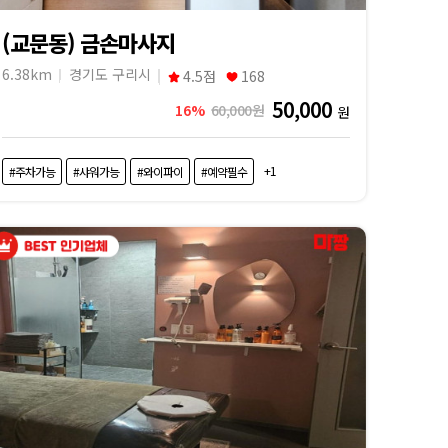
(교문동) 금손마사지
6.38km
경기도 구리시
4.5점
168
50,000
16%
60,000원
원
+1
#주차가능
#샤워가능
#와이파이
#예약필수