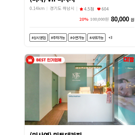
교
0.14km
경기도 하남시
4.5점
604
80,000
20%
100,000원
원
|
마
+3
#상시영업
#주차가능
#수면가능
#샤워가능
짱
(미사역) 민트테라피