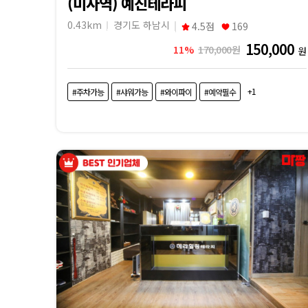
(미사역) 예진테라피
0.43km
경기도 하남시
4.5점
169
150,000
11%
170,000원
원
+1
#주차가능
#샤워가능
#와이파이
#예약필수