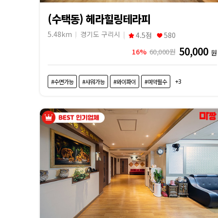
(수택동) 헤라힐링테라피
5.48km
경기도 구리시
4.5점
580
50,000
16%
60,000원
원
+3
#수면가능
#샤워가능
#와이파이
#예약필수