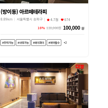
(방이동) 아르떼테라피
8.89km
서울특별시 송파구
4.7점
674
100,000
16%
120,000원
원
+2
#주차가능
#샤워가능
#와이파이
#예약필수