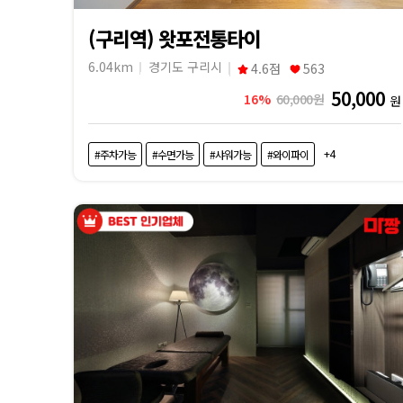
(구리역) 왓포전통타이
6.04km
경기도 구리시
4.6점
563
50,000
16%
60,000원
원
+4
#주차가능
#수면가능
#샤워가능
#와이파이