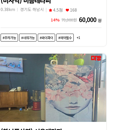
0.38km
경기도 하남시
4.5점
168
60,000
14%
70,000원
원
+1
#주차가능
#샤워가능
#와이파이
#예약필수