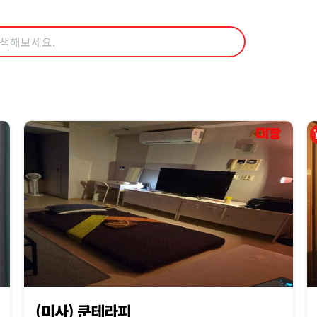
(미사) 쿤테라피