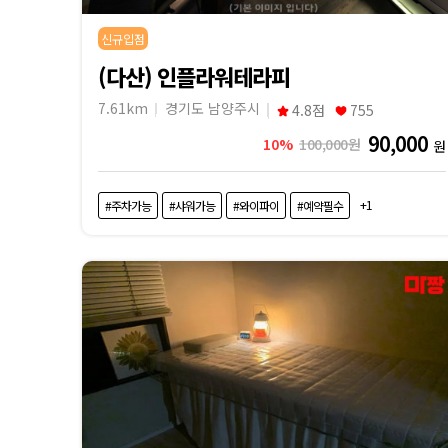
신규입점
(다산) 인플라워테라피
7.61km
경기도 남양주시
4.8점
755
90,000
10%
100,000원
원
+1
#주차가능
#샤워가능
#와이파이
#예약필수