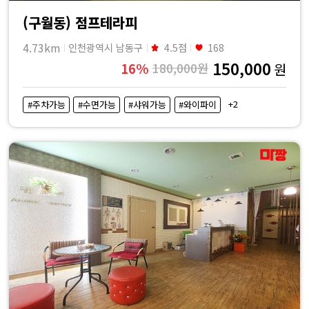
(구월동) 점프테라피
4.73km
인천광역시 남동구
4.5점
168
150,000
16%
180,000원
원
+2
#주차가능
#수면가능
#샤워가능
#와이파이