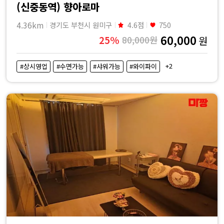
(신중동역) 향아로마
4.36km
경기도 부천시 원미구
4.6점
750
60,000
25%
80,000원
원
+2
#상시영업
#수면가능
#샤워가능
#와이파이