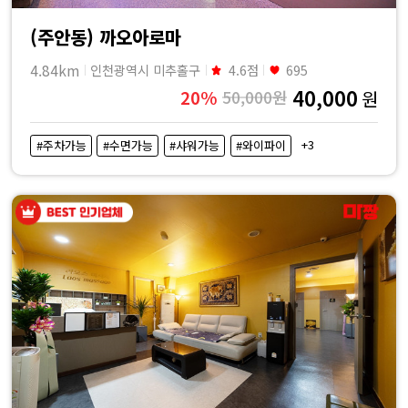
(주안동) 까오아로마
4.84km
인천광역시 미추홀구
4.6점
695
40,000
20%
50,000원
원
+3
#주차가능
#수면가능
#샤워가능
#와이파이