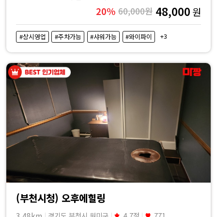
48,000
20%
60,000원
원
+3
#상시영업
#주차가능
#샤워가능
#와이파이
(부천시청) 오후에힐링
3.48km
경기도 부천시 원미구
4.7점
771