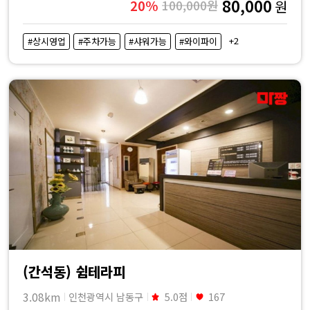
80,000
20%
100,000원
원
+2
#상시영업
#주차가능
#샤워가능
#와이파이
(간석동) 쉼테라피
3.08km
인천광역시 남동구
5.0점
167