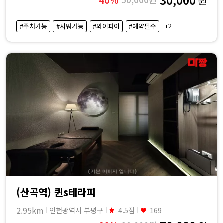
원
+2
#주차가능
#샤워가능
#와이파이
#예약필수
(산곡역) 퀸s테라피
2.95km
인천광역시 부평구
4.5점
169