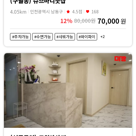
(구월동) 슈브바디풋샵
4.05km
인천광역시 남동구
4.5점
168
70,000
12%
80,000원
원
+2
#주차가능
#수면가능
#샤워가능
#와이파이