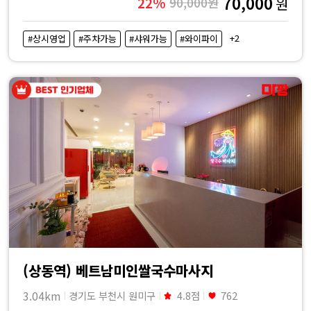
70,000
22%
90,000원
원
+2
#상시영업
#주차가능
#샤워가능
#와이파이
(상동역) 베트남미인쌀국수마사지
3.04km
경기도 부천시 원미구
4.8점
762