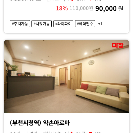
90,000
18%
110,000원
원
+1
#주차가능
#샤워가능
#와이파이
#예약필수
(부천시청역) 약손아로마