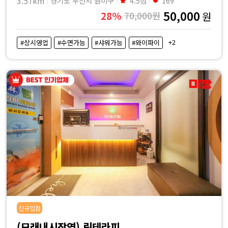
3.57km
경기도 부천시 원미구
4.5점
169
50,000
28%
70,000원
원
+2
#상시영업
#수면가능
#샤워가능
#와이파이
신규입점
(모래내시장역) 림테라피