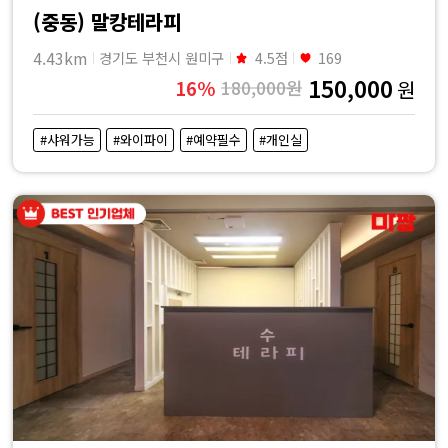
(중동) 말캉테라피
4.43km
경기도 부천시 원미구
4.5점
169
150,000
16%
180,000원
원
#샤워가능
#와이파이
#예약필수
#개인실