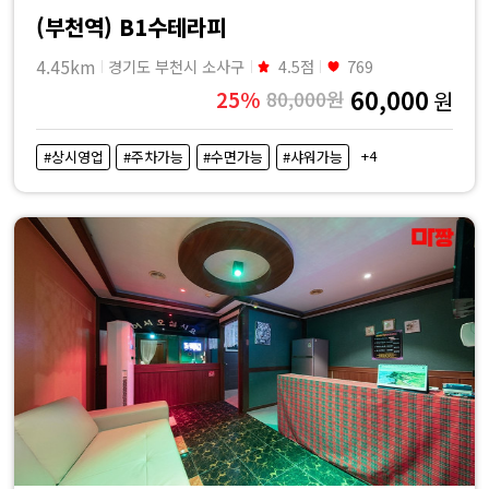
(부천역) B1수테라피
4.45km
경기도 부천시 소사구
4.5점
769
60,000
25%
80,000원
원
+4
#상시영업
#주차가능
#수면가능
#샤워가능