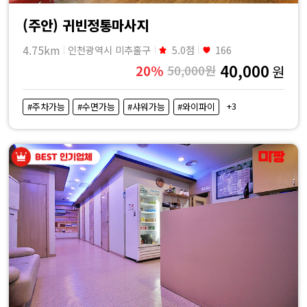
(주안) 귀빈정통마사지
4.75km
인천광역시 미추홀구
5.0점
166
40,000
20%
50,000원
원
+3
#주차가능
#수면가능
#샤워가능
#와이파이