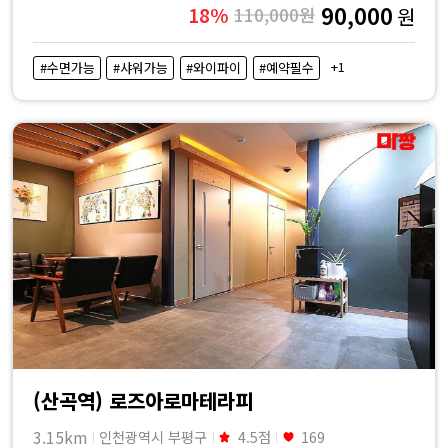
90,000
18%
110,000원
원
+1
#수면가능
#샤워가능
#와이파이
#예약필수
(산곡역) 로즈아로마테라피
3.15km
인천광역시 부평구
4.5점
169