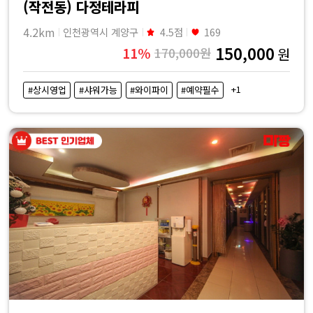
(작전동) 다정테라피
4.2km
인천광역시 계양구
4.5점
169
150,000
11%
170,000원
원
+1
#상시영업
#샤워가능
#와이파이
#예약필수