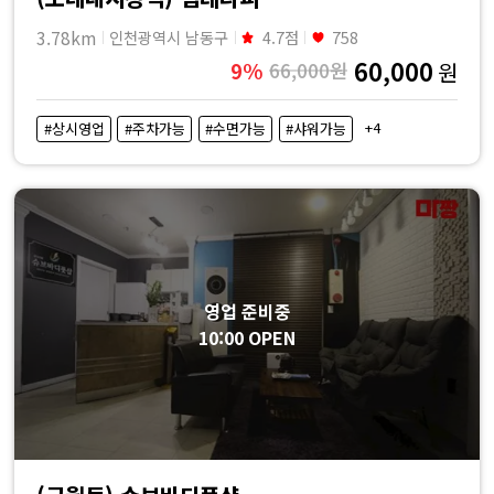
3.78km
인천광역시 남동구
4.7점
758
60,000
9%
66,000원
원
+4
#상시영업
#주차가능
#수면가능
#샤워가능
영업 준비중
10:00 OPEN