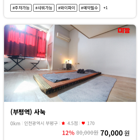
·
+1
#주차가능
#샤워가능
#와이파이
#예약필수
내
근
처
마
사
지
샵
(부평역) 사눅
가
0km
인천광역시 부평구
4.5점
170
70,000
12%
80,000원
원
격