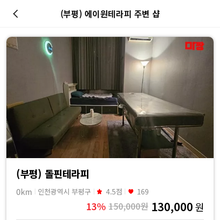
(부평) 에이원테라피 주변 샵
마
사
지
최
저
가
예
(부평) 돌핀테라피
0km
인천광역시 부평구
4.5점
169
약
130,000
13%
150,000원
원