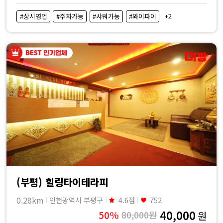
+2
#상시영업
#주차가능
#샤워가능
#와이파이
(부평) 힐링타이테라피
0.28km
인천광역시 부평구
4.6점
752
40,000
50%
80,000원
원