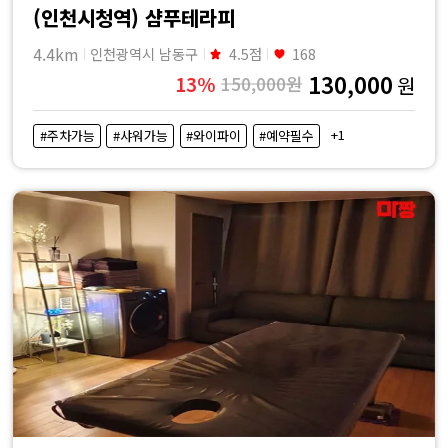
(인천시청역) 샴푸테라피
4.4km
인천광역시 남동구
4.5점
168
130,000
13%
150,000원
원
+1
#주차가능
#샤워가능
#와이파이
#예약필수