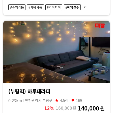
비
+1
#주차가능
#샤워가능
#와이파이
#예약필수
교
|
마
짱
(부평역) 하루테라피
0.23km
인천광역시 부평구
4.5점
169
140,000
12%
160,000원
원