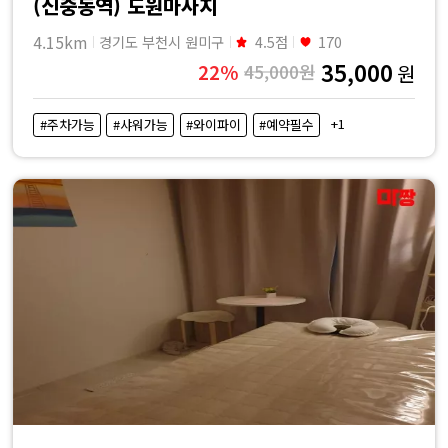
(신중동역) 도원마사지
4.15km
경기도 부천시 원미구
4.5점
170
35,000
22%
45,000원
원
+1
#주차가능
#샤워가능
#와이파이
#예약필수