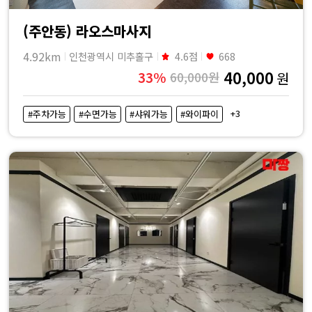
(주안동) 라오스마사지
4.92km
인천광역시 미추홀구
4.6점
668
40,000
33%
60,000원
원
+3
#주차가능
#수면가능
#샤워가능
#와이파이