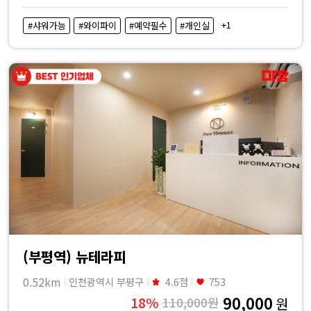
+1
#샤워가능
#와이파이
#예약필수
#개인실
(부평역) 뉴테라피
0.52km
인천광역시 부평구
4.6점
753
90,000
18%
110,000원
원