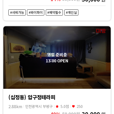
#샤워가능
#와이파이
#예약필수
#개인실
영업 준비중
13:00 OPEN
(십정동) 압구정테라피
2.88km
인천광역시 부평구
5.0점
250
30,000
40%
50,000원