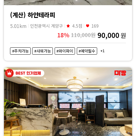
(계산) 하얀테라피
5.01km
인천광역시 계양구
4.5점
169
90,000
18%
110,000원
원
+1
#주차가능
#샤워가능
#와이파이
#예약필수