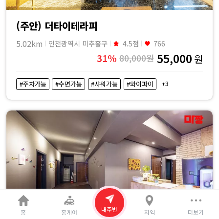
(주안) 더타이테라피
5.02km
인천광역시 미추홀구
4.5점
766
55,000
31%
80,000원
원
+3
#주차가능
#수면가능
#샤워가능
#와이파이
내주변
홈
홈케어
지역
더보기