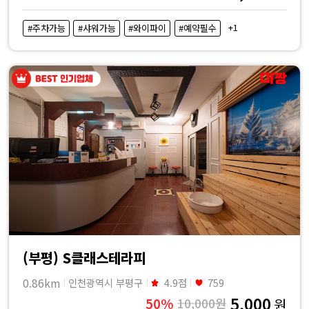
+1
#주차가능
#샤워가능
#와이파이
#예약필수
(부평) S클래스테라피
0.86km
인천광역시 부평구
4.9점
759
5,000
50%
10,000원
원