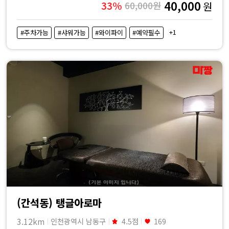
40,000
33%
60,000원
원
+1
#주차가능
#샤워가능
#와이파이
#예약필수
(간석동) 탱글아로마
3.12km
인천광역시 남동구
4.5점
169