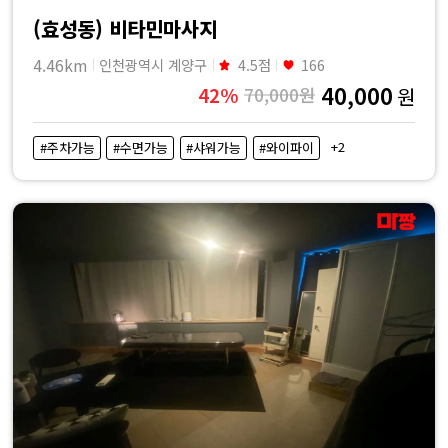
(효성동) 비타민마사지
4.46km
인천광역시 계양구
4.5점
166
40,000
42%
70,000원
원
+2
#주차가능
#수면가능
#샤워가능
#와이파이