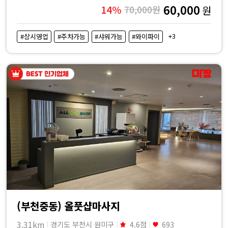
60,000
14%
70,000원
원
+3
#상시영업
#주차가능
#샤워가능
#와이파이
(부천중동) 올풋샵마사지
3.31km
경기도 부천시 원미구
4.6점
693