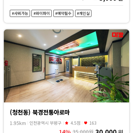
#샤워가능
#와이파이
#예약필수
#개인실
(청천동) 북경전통아로마
1.95km
인천광역시 부평구
4.5점
163
30,000
14%
35,000원
원