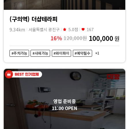
(구의역) 더샵테라피
9.34km
서울특별시 광진구
5.0점
167
100,000
16%
120,000원
원
+1
#주차가능
#샤워가능
#와이파이
#예약필수
영업 준비중
11:00 OPEN