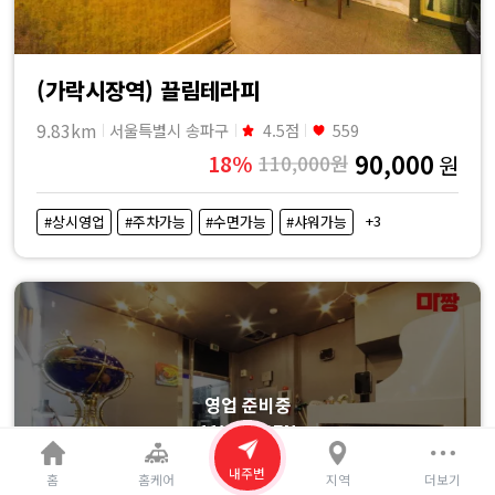
(가락시장역) 끌림테라피
9.83km
서울특별시 송파구
4.5점
559
90,000
18%
110,000원
원
+3
#상시영업
#주차가능
#수면가능
#샤워가능
영업 준비중
11:00 OPEN
내주변
홈
홈케어
지역
더보기