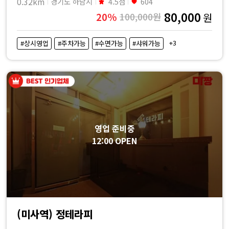
0.32km
경기도 하남시
4.5점
604
80,000
20%
100,000원
원
+3
#상시영업
#주차가능
#수면가능
#샤워가능
영업 준비중
12:00 OPEN
(미사역) 정테라피