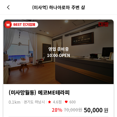
(미사역) 하나아로마 주변 샵
마
사
지
영업 준비중
최
10:00 OPEN
저
가
예
(미사망월동) 에코ME테라피
0.1km
경기도 하남시
4.6점
600
약
50,000
28%
70,000원
원