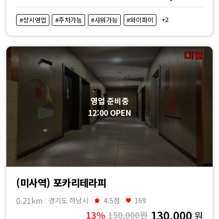
+2
#상시영업
#주차가능
#샤워가능
#와이파이
영업 준비중
12:00 OPEN
(미사역) 포카리테라피
0.21km
경기도 하남시
4.5점
169
130,000
13%
150,000원
원