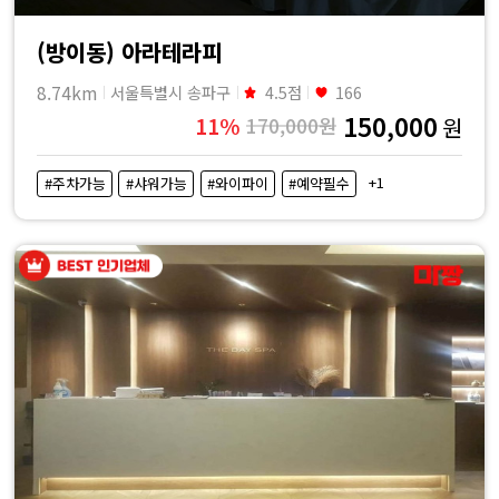
(방이동) 아라테라피
8.74km
서울특별시 송파구
4.5점
166
150,000
11%
170,000원
원
+1
#주차가능
#샤워가능
#와이파이
#예약필수