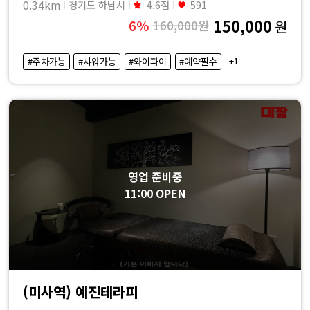
0.34km
경기도 하남시
4.6점
591
150,000
6%
160,000원
원
+1
#주차가능
#샤워가능
#와이파이
#예약필수
영업 준비중
11:00 OPEN
(미사역) 예진테라피