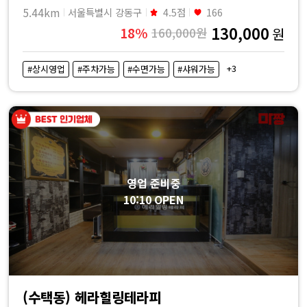
5.44km
서울특별시 강동구
4.5점
166
130,000
18%
160,000원
원
+3
#상시영업
#주차가능
#수면가능
#샤워가능
영업 준비중
10:10 OPEN
(수택동) 헤라힐링테라피