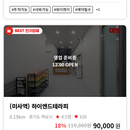
+1
#주차가능
#샤워가능
#와이파이
#예약필수
영업 준비중
12:00 OPEN
(미사역) 하이엔드테라피
0.19km
경기도 하남시
4.5점
620
90,000
18%
110,000원
원