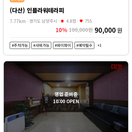
(다산) 인플라워테라피
7.77km
경기도 남양주시
4.8점
755
90,000
10%
100,000원
원
+1
#주차가능
#샤워가능
#와이파이
#예약필수
영업 준비중
10:00 OPEN