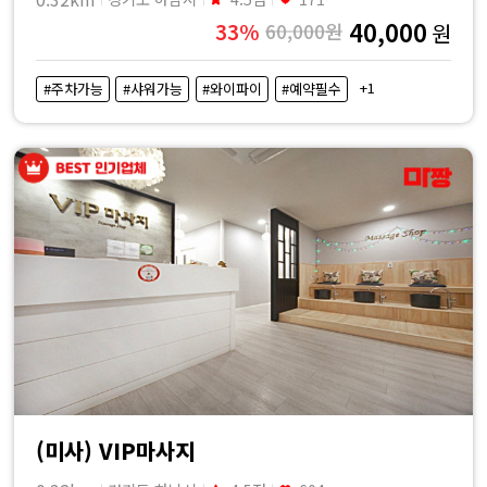
40,000
33%
60,000원
원
+1
#주차가능
#샤워가능
#와이파이
#예약필수
(미사) VIP마사지