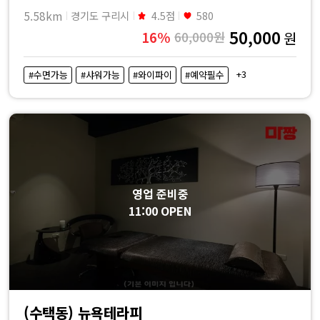
5.58km
경기도 구리시
4.5점
580
50,000
16%
60,000원
원
+3
#수면가능
#샤워가능
#와이파이
#예약필수
영업 준비중
11:00 OPEN
(수택동) 뉴욕테라피