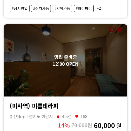
비
+2
#상시영업
#주차가능
#샤워가능
#와이파이
교
|
마
영업 준비중
12:00 OPEN
짱
(미사역) 미쁨테라피
0.19km
경기도 하남시
4.5점
168
60,000
14%
70,000원
원