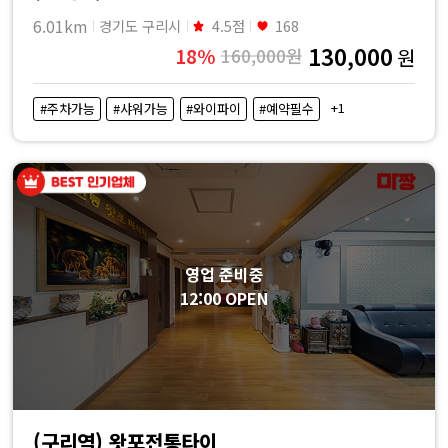
6.01km
경기도 구리시
4.5점
168
130,000
18%
160,000원
원
+1
#주차가능
#샤워가능
#와이파이
#예약필수
영업 준비중
12:00 OPEN
(구리역) 왓포전통타이