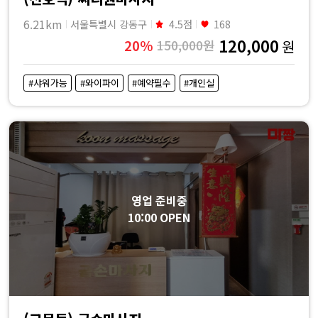
6.21km
서울특별시 강동구
4.5점
168
120,000
20%
150,000원
원
#샤워가능
#와이파이
#예약필수
#개인실
영업 준비중
10:00 OPEN