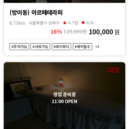
(방이동) 아르떼테라피
8.73km
서울특별시 송파구
4.7점
674
100,000
16%
120,000원
원
+2
#주차가능
#샤워가능
#와이파이
#예약필수
영업 준비중
11:00 OPEN