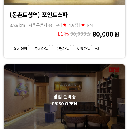
(몽촌토성역) 포인트스파
8.89km
서울특별시 송파구
4.6점
674
80,000
11%
90,000원
원
+3
#상시영업
#주차가능
#수면가능
#샤워가능
영업 준비중
09:30 OPEN