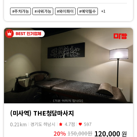
+1
#주차가능
#샤워가능
#와이파이
#예약필수
(미사역) THE청담마사지
0.21km
경기도 하남시
4.7점
597
120,000
20%
150,000원
원