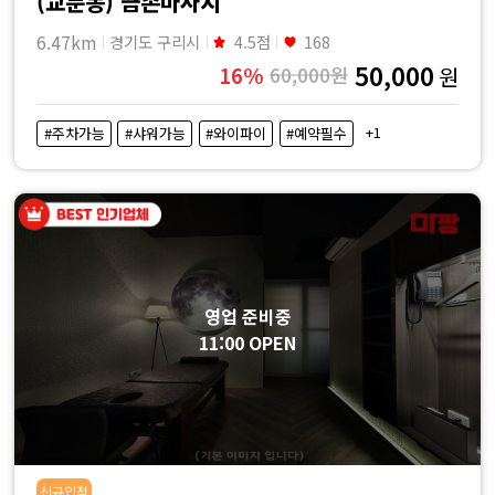
(교문동) 금손마사지
6.47km
경기도 구리시
4.5점
168
50,000
16%
60,000원
원
+1
#주차가능
#샤워가능
#와이파이
#예약필수
영업 준비중
11:00 OPEN
신규입점