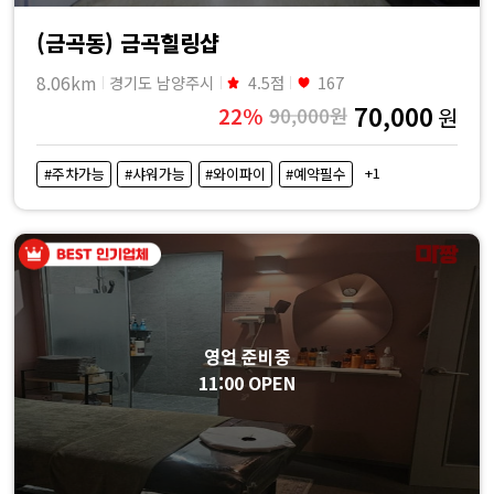
(금곡동) 금곡힐링샵
8.06km
경기도 남양주시
4.5점
167
70,000
22%
90,000원
원
+1
#주차가능
#샤워가능
#와이파이
#예약필수
영업 준비중
11:00 OPEN