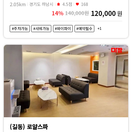
2.05km
경기도 하남시
4.5점
168
120,000
14%
140,000원
원
+1
#주차가능
#샤워가능
#와이파이
#예약필수
(길동) 로얄스파