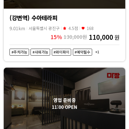
(강변역) 수아테라피
9.01km
서울특별시 광진구
4.5점
168
110,000
15%
130,000원
원
+1
#주차가능
#샤워가능
#와이파이
#예약필수
영업 준비중
11:00 OPEN