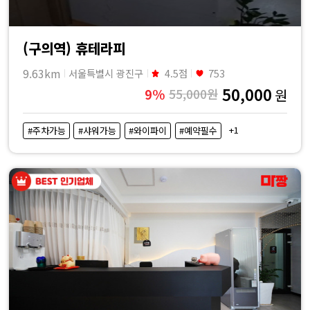
(구의역) 휴테라피
9.63km
서울특별시 광진구
4.5점
753
50,000
9%
55,000원
원
+1
#주차가능
#샤워가능
#와이파이
#예약필수