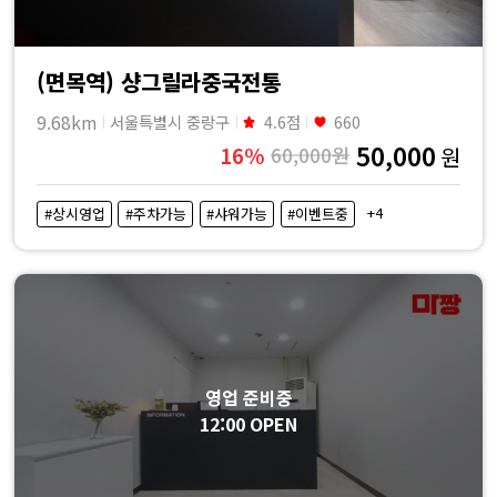
(면목역) 샹그릴라중국전통
9.68km
서울특별시 중랑구
4.6점
660
50,000
16%
60,000원
원
+4
#상시영업
#주차가능
#샤워가능
#이벤트중
영업 준비중
12:00 OPEN