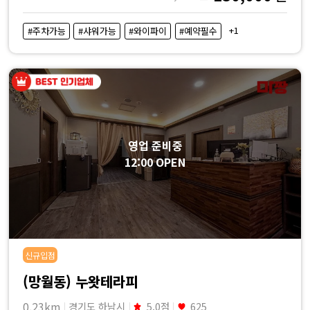
+1
#주차가능
#샤워가능
#와이파이
#예약필수
영업 준비중
12:00 OPEN
신규입점
(망월동) 누왓테라피
0.23km
경기도 하남시
5.0점
625