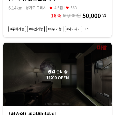
6.14km
경기도 구리시
4.6점
563
50,000
16%
60,000원
원
+4
#주차가능
#수면가능
#샤워가능
#와이파이
영업 준비중
11:00 OPEN
(천호역) 써리원마사지