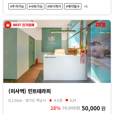
·
+1
#주차가능
#샤워가능
#와이파이
#예약필수
내
근
처
마
사
지
샵
(미사역) 민트테라피
가
0.13km
경기도 하남시
4.6점
624
50,000
28%
70,000원
원
격