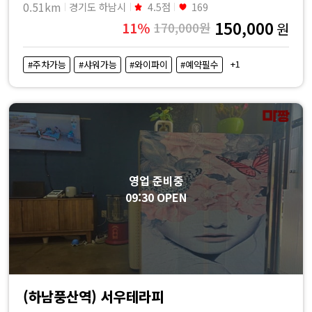
0.51km
경기도 하남시
4.5점
169
150,000
11%
170,000원
원
+1
#주차가능
#샤워가능
#와이파이
#예약필수
영업 준비중
09:30 OPEN
(하남풍산역) 서우테라피