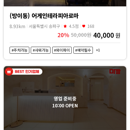
(방이동) 어게인테라피아로마
8.93km
서울특별시 송파구
4.5점
168
40,000
20%
50,000원
원
+1
#주차가능
#샤워가능
#와이파이
#예약필수
영업 준비중
10:00 OPEN