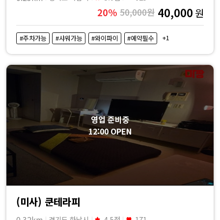
40,000
20%
50,000원
원
+1
#주차가능
#샤워가능
#와이파이
#예약필수
영업 준비중
12:00 OPEN
(미사) 쿤테라피
0.32km
경기도 하남시
4.5점
171