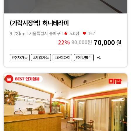
(가락시장역) 허니테라피
9.78km
서울특별시 송파구
5.0점
167
70,000
22%
90,000원
원
+1
#주차가능
#샤워가능
#와이파이
#예약필수