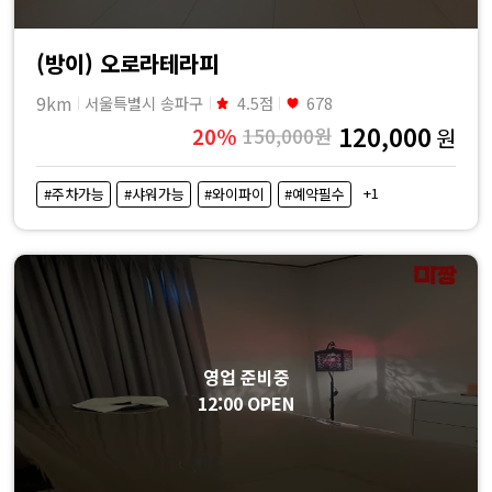
(방이) 오로라테라피
9km
서울특별시 송파구
4.5점
678
120,000
20%
150,000원
원
+1
#주차가능
#샤워가능
#와이파이
#예약필수
영업 준비중
12:00 OPEN