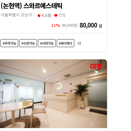
(논현역) 스와르에스테틱
서울특별시 강남구
4.6점
775
80,000
11%
90,000원
원
+2
#주차가능
#수면가능
#샤워가능
#와이파이