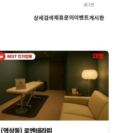
로그인
제휴문의
이벤트
상세검색
게시판
(역삼동) 로엔테라피