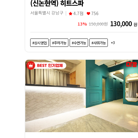
(신논현역) 히트스파
서울특별시 강남구
4.7점
756
130,000
13%
150,000원
원
+3
#상시영업
#주차가능
#수면가능
#샤워가능