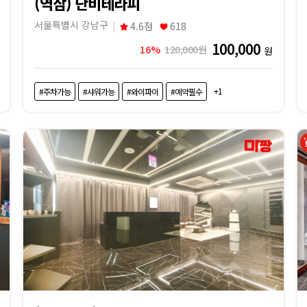
(역삼) 단비테라피
서울특별시 강남구
4.6점
618
100,000
16%
120,000원
원
+1
#주차가능
#샤워가능
#와이파이
#예약필수