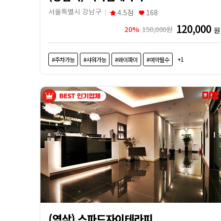
내
서울특별시 강남구
4.5점
168
근
120,000
20%
150,000원
원
처
+1
#주차가능
#샤워가능
#와이파이
#예약필수
마
사
지
샵
가
격
비
(역삼) 스파드자이테라피