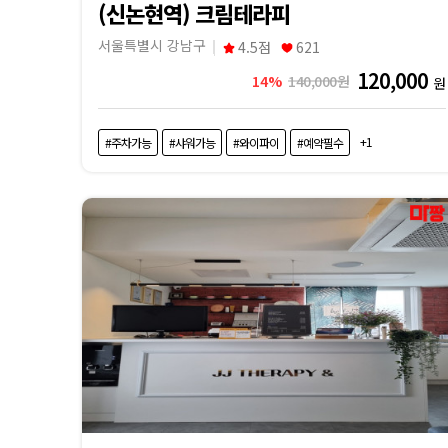
(신논현역) 크림테라피
서울특별시 강남구
4.5점
621
120,000
14%
140,000원
원
+1
#주차가능
#샤워가능
#와이파이
#예약필수