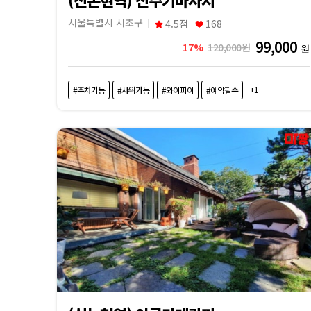
서울특별시 서초구
4.5점
168
99,000
17%
120,000원
원
+1
#주차가능
#샤워가능
#와이파이
#예약필수