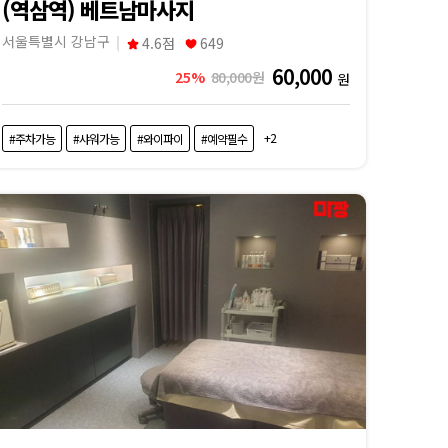
(역삼역) 베트남마사지
서울특별시 강남구
4.6점
649
60,000
25%
80,000원
원
+2
#주차가능
#샤워가능
#와이파이
#예약필수