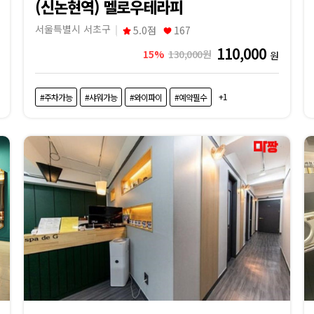
(신논현역) 멜로우테라피
서울특별시 서초구
5.0점
167
110,000
15%
130,000원
원
+1
#주차가능
#샤워가능
#와이파이
#예약필수