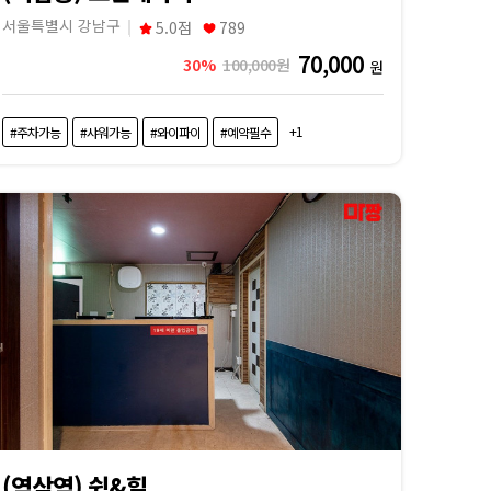
서울특별시 강남구
5.0점
789
70,000
30%
100,000원
원
+1
#주차가능
#샤워가능
#와이파이
#예약필수
(역삼역) 쉼&힐