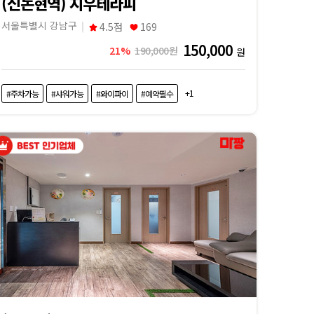
(신논현역) 지우테라피
서울특별시 강남구
4.5점
169
150,000
21%
190,000원
원
+1
#주차가능
#샤워가능
#와이파이
#예약필수