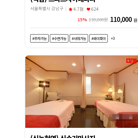
교
서울특별시 강남구
4.7점
624
110,000
15%
130,000원
원
|
마
+3
#주차가능
#수면가능
#샤워가능
#와이파이
짱
(신논현역) 신수기마사지