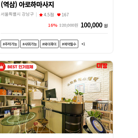
(역삼) 아로하마사지
서울특별시 강남구
4.5점
167
100,000
16%
120,000원
원
+1
#주차가능
#샤워가능
#와이파이
#예약필수