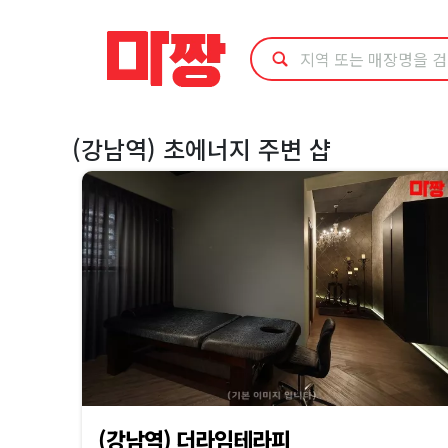
마
사
지
(강남역) 초에너지 주변 샵
최
저
가
예
약
·
(강남역) 더라임테라피