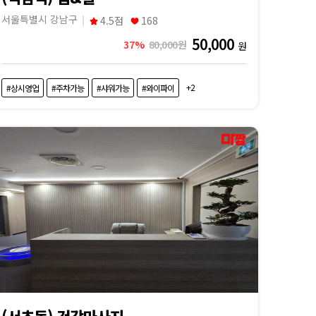
서울특별시 강남구
4.5점
168
50,000
37%
80,000원
원
+2
#상시영업
#주차가능
#샤워가능
#와이파이
(서초동) 건강마사지