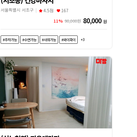
서울특별시 서초구
4.5점
167
80,000
11%
90,000원
원
+3
#주차가능
#수면가능
#샤워가능
#와이파이