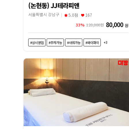
(논현동) JJ테라피앤
서울특별시 강남구
5.0점
167
80,000
33%
120,000원
원
+3
#상시영업
#주차가능
#샤워가능
#와이파이