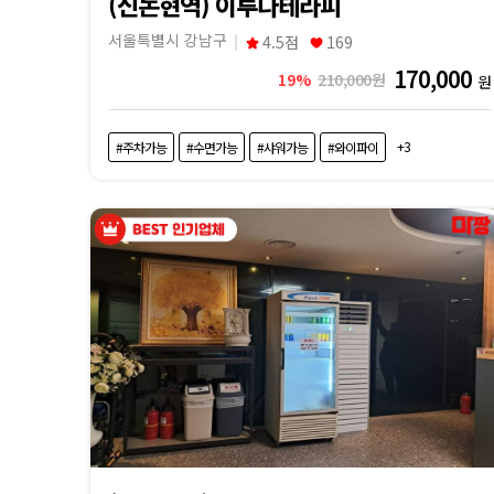
(신논현역) 이루다테라피
서울특별시 강남구
4.5점
169
170,000
19%
210,000원
원
+3
#주차가능
#수면가능
#샤워가능
#와이파이