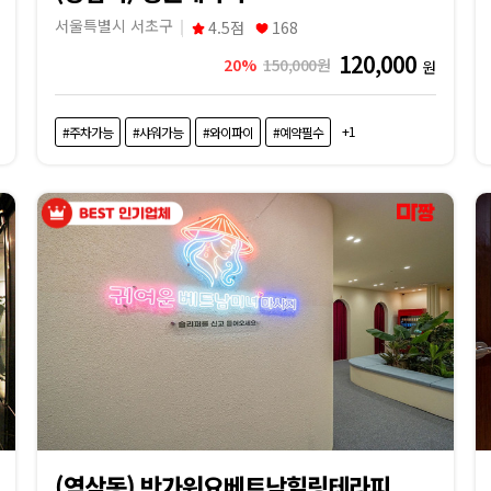
서울특별시 서초구
4.5점
168
120,000
20%
150,000원
원
+1
#주차가능
#샤워가능
#와이파이
#예약필수
(역삼동) 반가워요베트남힐링테라피