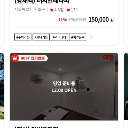
서울특별시 서초구
4.5점
170
150,000
11%
170,000원
원
+1
#주차가능
#샤워가능
#와이파이
#예약필수
영업 준비중
12:00 OPEN