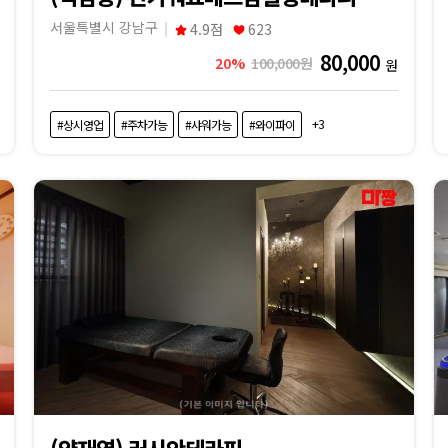
서울특별시 강남구
4.9점
623
80,000
20%
100,000원
원
+3
#상시영업
#주차가능
#샤워가능
#와이파이
(양재역) 러시안테라피