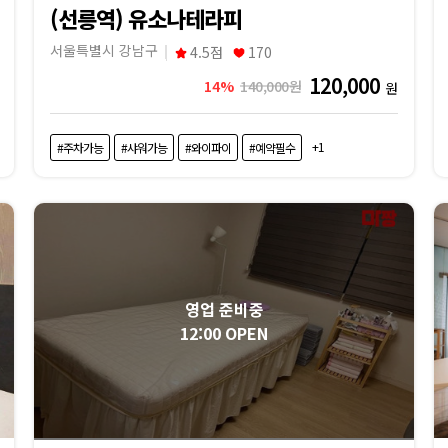
(선릉역) 유소나테라피
서울특별시 강남구
4.5점
170
120,000
14%
140,000원
원
+1
#주차가능
#샤워가능
#와이파이
#예약필수
영업 준비중
12:00 OPEN