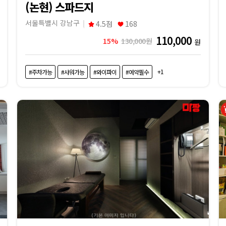
(논현) 스파드지
서울특별시 강남구
4.5점
168
110,000
15%
130,000원
원
+1
#주차가능
#샤워가능
#와이파이
#예약필수