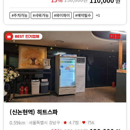
원
+1
#주차가능
#샤워가능
#와이파이
#예약필수
(신논현역) 히트스파
0.59km
서울특별시 강남구
4.7점
756