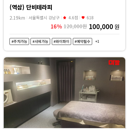
(역삼) 단비테라피
2.19km
서울특별시 강남구
4.6점
618
100,000
16%
120,000원
원
+1
#주차가능
#샤워가능
#와이파이
#예약필수