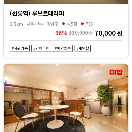
(선릉역) 루브르테라피
2.5km
서울특별시 강남구
4.5점
755
70,000
36%
110,000원
원
#샤워가능
#와이파이
#예약필수
#개인실