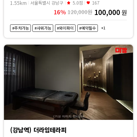
1.55km
서울특별시 강남구
5.0점
167
100,000
16%
120,000원
원
+1
#주차가능
#샤워가능
#와이파이
#예약필수
(강남역) 더라임테라피