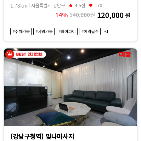
1.78km
서울특별시 강남구
4.5점
170
120,000
14%
140,000원
원
+1
#주차가능
#샤워가능
#와이파이
#예약필수
(강남구청역) 빛나마사지