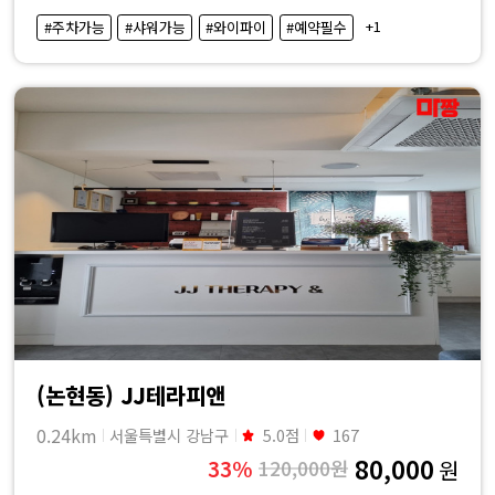
·
+1
#주차가능
#샤워가능
#와이파이
#예약필수
내
근
처
마
사
지
샵
(논현동) JJ테라피앤
가
0.24km
서울특별시 강남구
5.0점
167
80,000
33%
120,000원
원
격