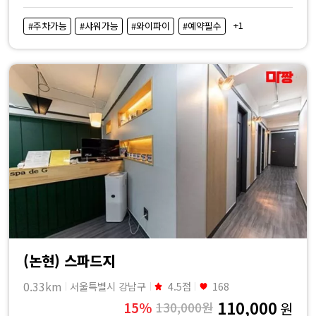
+1
#주차가능
#샤워가능
#와이파이
#예약필수
(논현) 스파드지
0.33km
서울특별시 강남구
4.5점
168
110,000
15%
130,000원
원