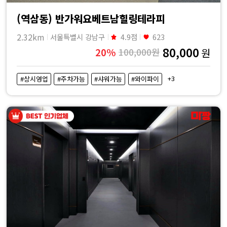
(역삼동) 반가워요베트남힐링테라피
2.32km
서울특별시 강남구
4.9점
623
80,000
20%
100,000원
원
+3
#상시영업
#주차가능
#샤워가능
#와이파이