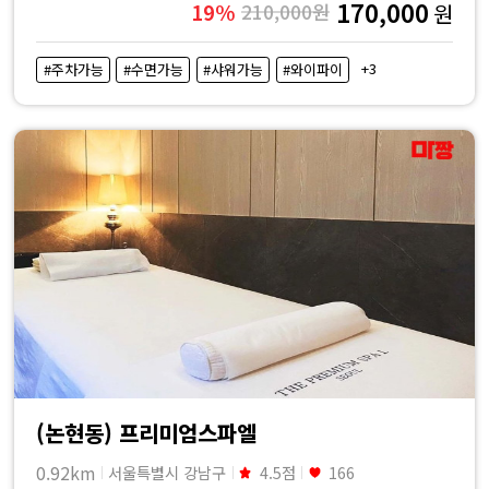
170,000
19%
210,000원
원
+3
#주차가능
#수면가능
#샤워가능
#와이파이
(논현동) 프리미엄스파엘
0.92km
서울특별시 강남구
4.5점
166