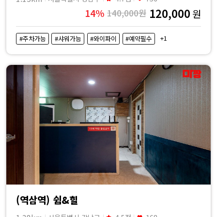
120,000
14%
140,000원
원
+1
#주차가능
#샤워가능
#와이파이
#예약필수
(역삼역) 쉼&힐