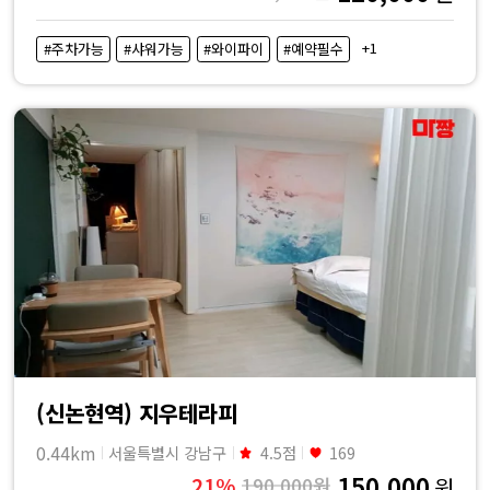
+1
#주차가능
#샤워가능
#와이파이
#예약필수
(신논현역) 지우테라피
0.44km
서울특별시 강남구
4.5점
169
150,000
21%
190,000원
원