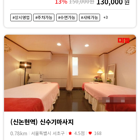
130,000
13%
150,000원
원
+3
#상시영업
#주차가능
#수면가능
#샤워가능
(신논현역) 신수기마사지
0.78km
서울특별시 서초구
4.5점
168