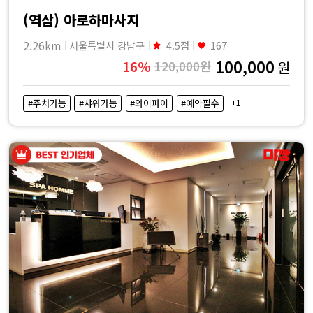
(역삼) 아로하마사지
2.26km
서울특별시 강남구
4.5점
167
100,000
16%
120,000원
원
+1
#주차가능
#샤워가능
#와이파이
#예약필수