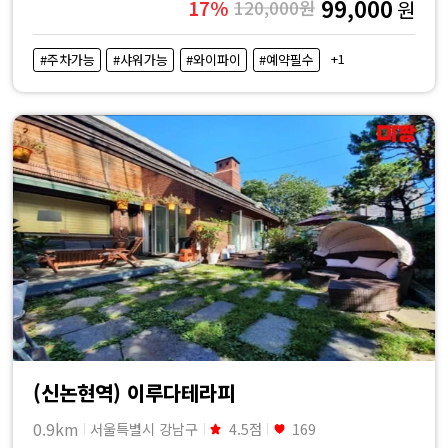
99,000
17%
120,000원
원
+1
#주차가능
#샤워가능
#와이파이
#예약필수
(신논현역) 이루다테라피
0.9km
서울특별시 강남구
4.5점
169