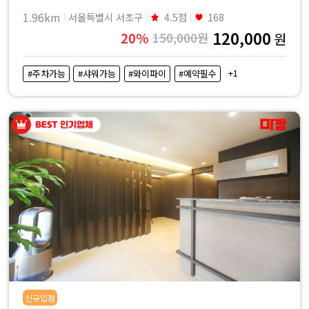
1.96km
서울특별시 서초구
4.5점
168
120,000
20%
150,000원
원
+1
#주차가능
#샤워가능
#와이파이
#예약필수
신규입점