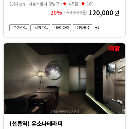
1.64km
서울특별시 강남구
4.5점
168
120,000
20%
150,000원
원
+1
#주차가능
#샤워가능
#와이파이
#예약필수
(선릉역) 유소나테라피