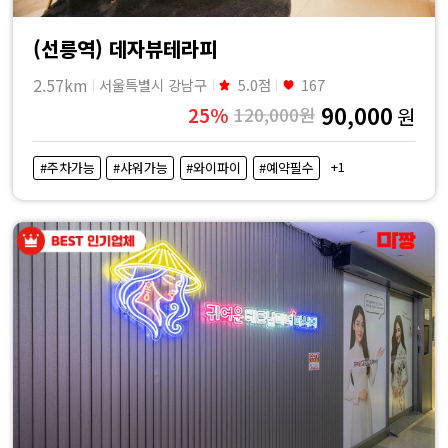
(선릉역) 데자뷰테라피
2.57km
서울특별시 강남구
5.0점
167
90,000
25%
120,000원
원
+1
#주차가능
#샤워가능
#와이파이
#예약필수