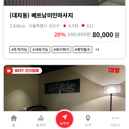
(대치동) 베트남미인마사지
2.64km
서울특별시 강남구
4.9점
621
80,000
20%
100,000원
원
+1
#주차가능
#샤워가능
#와이파이
#예약필수
내주변
홈
홈케어
지역
더보기