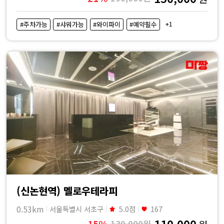
+1
#주차가능
#샤워가능
#와이파이
#예약필수
(신논현역) 멜로우테라피
0.53km
서울특별시 서초구
5.0점
167
110,000
15%
130,000원