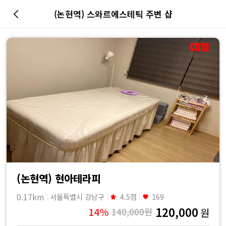
(논현역) 스와르에스테틱 주변 샵
마
사
지
최
저
가
예
(논현역) 현아테라피
0.17km
서울특별시 강남구
4.5점
169
약
120,000
14%
140,000원
원