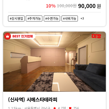
90,000
10%
100,000원
원
+3
#상시영업
#주차가능
#수면가능
#샤워가능
(신사역) 시에스타테라피
1.15km
서울특별시 강남구
4.7점
756