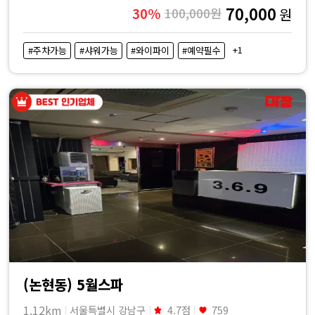
70,000
30%
100,000원
원
+1
#주차가능
#샤워가능
#와이파이
#예약필수
(논현동) 5월스파
1.12km
서울특별시 강남구
4.7점
759