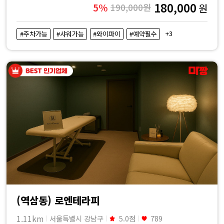
180,000
5%
190,000원
원
+3
#주차가능
#샤워가능
#와이파이
#예약필수
(역삼동) 로엔테라피
1.11km
서울특별시 강남구
5.0점
789