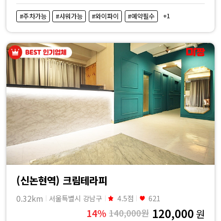
+1
#주차가능
#샤워가능
#와이파이
#예약필수
(신논현역) 크림테라피
0.32km
서울특별시 강남구
4.5점
621
120,000
14%
140,000원
원