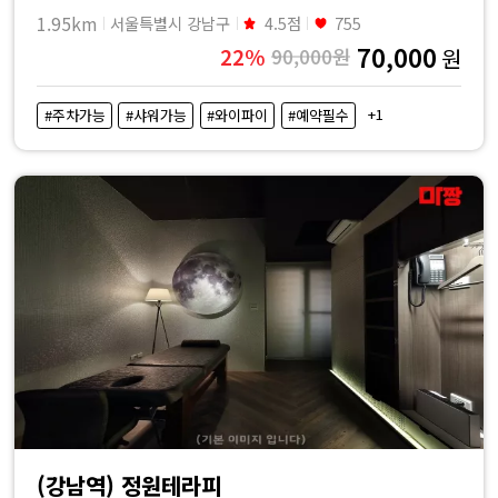
1.95km
서울특별시 강남구
4.5점
755
70,000
22%
90,000원
원
+1
#주차가능
#샤워가능
#와이파이
#예약필수
(강남역) 정원테라피