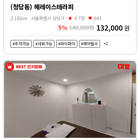
(청담동) 헤레이스테라피
2.18km
서울특별시 강남구
4.7점
664
132,000
5%
140,000원
원
+2
#주차가능
#샤워가능
#와이파이
#예약필수