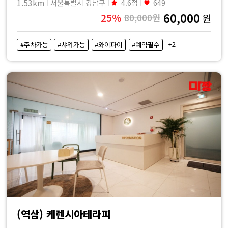
1.53km
서울특별시 강남구
4.6점
649
60,000
25%
80,000원
원
+2
#주차가능
#샤워가능
#와이파이
#예약필수
(역삼) 케렌시아테라피