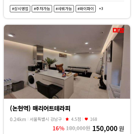
비
+3
#상시영업
#주차가능
#샤워가능
#와이파이
교
|
마
짱
(논현역) 매리어트테라피
0.24km
서울특별시 강남구
4.5점
168
150,000
16%
180,000원
원