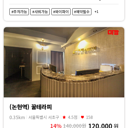
+1
#주차가능
#샤워가능
#와이파이
#예약필수
(논현역) 꿀테라피
0.35km
서울특별시 서초구
4.5점
158
120,000
14%
140,000원
원