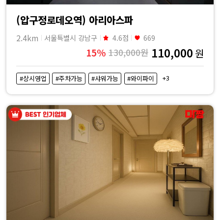
(압구정로데오역) 아리아스파
2.4km
서울특별시 강남구
4.6점
669
110,000
15%
130,000원
원
+3
#상시영업
#주차가능
#샤워가능
#와이파이