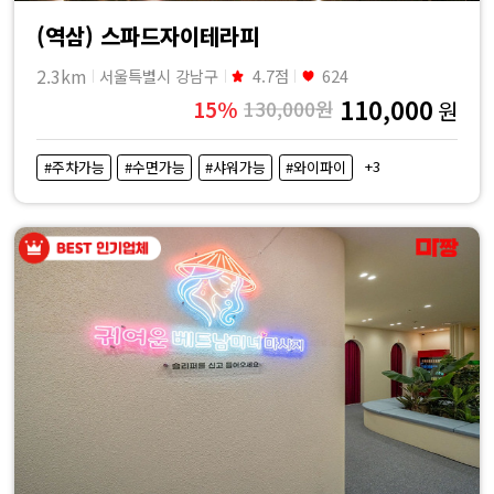
(역삼) 스파드자이테라피
2.3km
서울특별시 강남구
4.7점
624
110,000
15%
130,000원
원
+3
#주차가능
#수면가능
#샤워가능
#와이파이