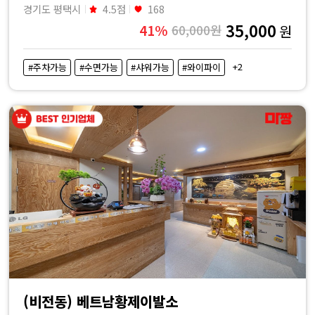
경기도 평택시
4.5점
168
35,000
41%
60,000원
원
+2
#주차가능
#수면가능
#샤워가능
#와이파이
(비전동) 베트남황제이발소