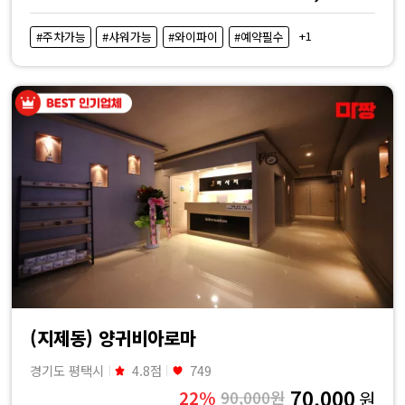
+1
#주차가능
#샤워가능
#와이파이
#예약필수
(지제동) 양귀비아로마
경기도 평택시
4.8점
749
70,000
22%
90,000원
원