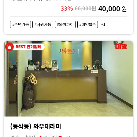
40,000
33%
60,000원
원
+1
#수면가능
#샤워가능
#와이파이
#예약필수
(동삭동) 와우테라피