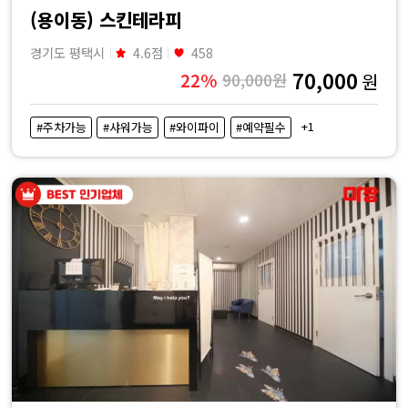
(용이동) 스킨테라피
경기도 평택시
4.6점
458
70,000
22%
90,000원
원
+1
#주차가능
#샤워가능
#와이파이
#예약필수