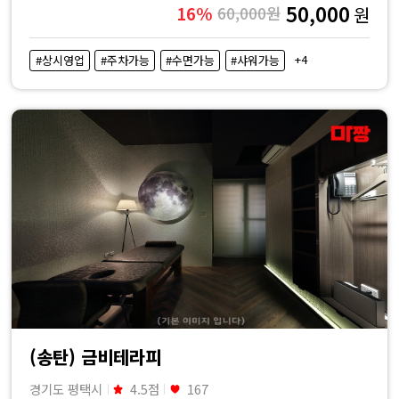
50,000
16%
60,000원
원
+4
#상시영업
#주차가능
#수면가능
#샤워가능
(송탄) 금비테라피
경기도 평택시
4.5점
167