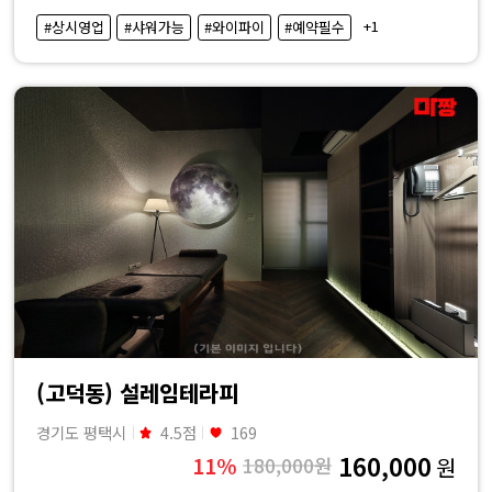
·
+1
#상시영업
#샤워가능
#와이파이
#예약필수
내
근
처
마
사
지
샵
(고덕동) 설레임테라피
가
경기도 평택시
4.5점
169
160,000
11%
180,000원
원
격