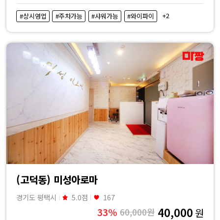
+2
#상시영업
#주차가능
#샤워가능
#와이파이
(고덕동) 미성아로마
경기도 평택시
5.0점
167
40,000
33%
60,000원
원