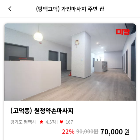
(평택고덕) 가인마사지 주변 샵
마
사
지
최
저
가
예
(고덕동) 원청약손마사지
경기도 평택시
4.5점
167
약
70,000
22%
90,000원
원