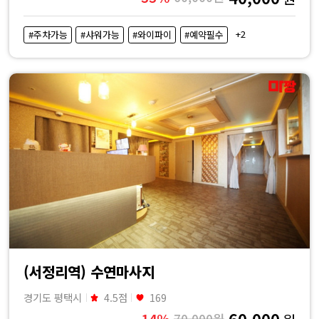
+2
#주차가능
#샤워가능
#와이파이
#예약필수
(서정리역) 수연마사지
경기도 평택시
4.5점
169
60,000
14%
70,000원