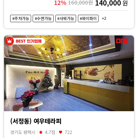
140,000
12%
160,000원
원
+2
#주차가능
#수면가능
#샤워가능
#와이파이
(서정동) 여우테라피
경기도 평택시
4.7점
722