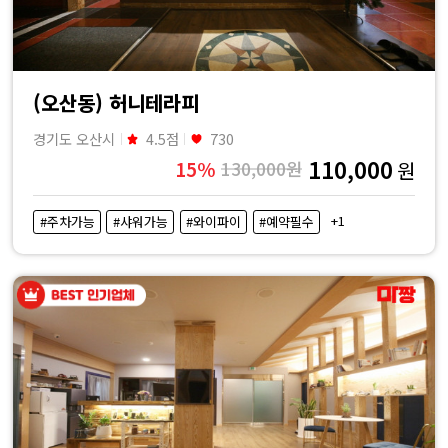
(오산동) 허니테라피
경기도 오산시
4.5점
730
110,000
15%
130,000원
원
+1
#주차가능
#샤워가능
#와이파이
#예약필수