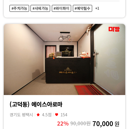
비
+1
#주차가능
#샤워가능
#와이파이
#예약필수
교
|
마
짱
(고덕동) 에이스아로마
경기도 평택시
4.5점
154
70,000
22%
90,000원
원