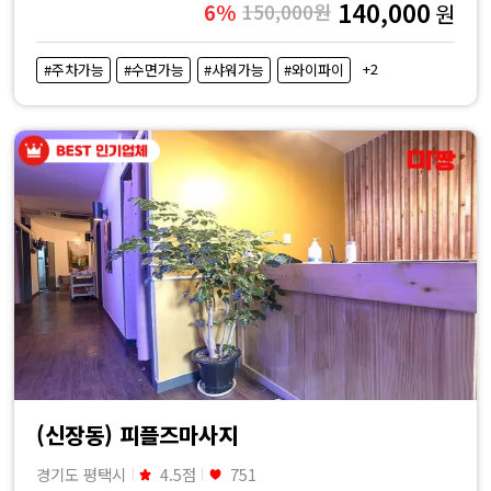
140,000
6%
150,000원
원
+2
#주차가능
#수면가능
#샤워가능
#와이파이
(신장동) 피플즈마사지
경기도 평택시
4.5점
751