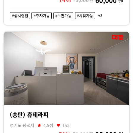
원
+3
#상시영업
#주차가능
#수면가능
#샤워가능
(송탄) 휴테라피
경기도 평택시
4.5점
152