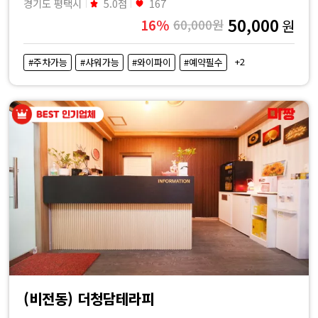
경기도 평택시
5.0점
167
50,000
16%
60,000원
원
+2
#주차가능
#샤워가능
#와이파이
#예약필수
(비전동) 더청담테라피