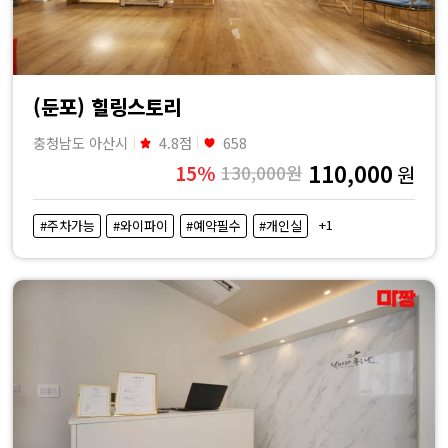
(둔포) 힐링스토리
충청남도 아산시
4.8점
658
110,000
15%
130,000원
원
+1
#주차가능
#와이파이
#예약필수
#개인실