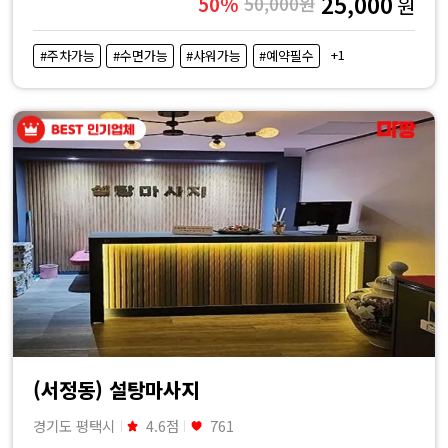
25,000
50%
50,000원
원
+1
#주차가능
#수면가능
#샤워가능
#예약필수
(서정동) 설탕마사지
경기도 평택시
4.6점
761