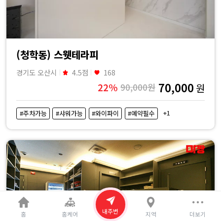
(청학동) 스웻테라피
경기도 오산시
4.5점
168
70,000
22%
90,000원
원
+1
#주차가능
#샤워가능
#와이파이
#예약필수
내주변
홈
홈케어
지역
더보기