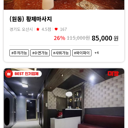
(원동) 황제마사지
경기도 오산시
4.5점
167
85,000
26%
115,000원
원
+4
#주차가능
#수면가능
#샤워가능
#와이파이