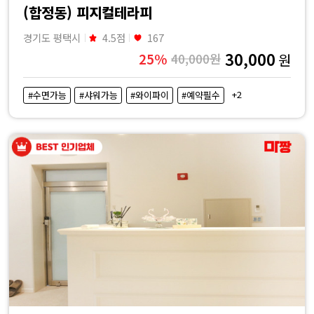
(합정동) 피지컬테라피
경기도 평택시
4.5점
167
30,000
25%
40,000원
원
+2
#수면가능
#샤워가능
#와이파이
#예약필수