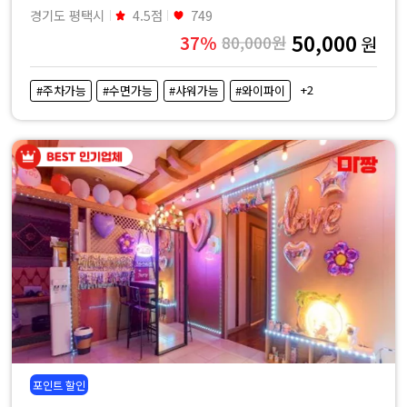
경기도 평택시
4.5점
749
50,000
37%
80,000원
원
+2
#주차가능
#수면가능
#샤워가능
#와이파이
포인트 할인