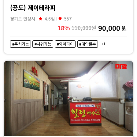
(공도) 제이테라피
경기도 안성시
4.6점
557
90,000
18%
110,000원
원
+1
#주차가능
#샤워가능
#와이파이
#예약필수