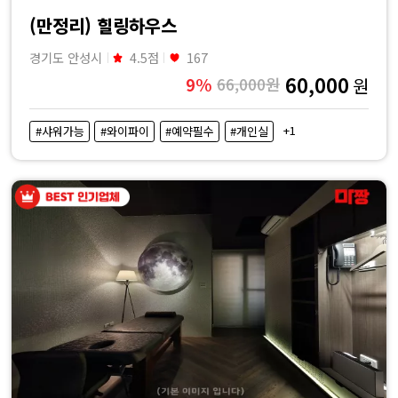
(만정리) 힐링하우스
경기도 안성시
4.5점
167
60,000
9%
66,000원
원
+1
#샤워가능
#와이파이
#예약필수
#개인실