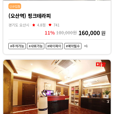
신규입점
(오산역) 핑크테라피
경기도 오산시
4.8점
741
160,000
11%
180,000원
원
+1
#주차가능
#샤워가능
#와이파이
#예약필수