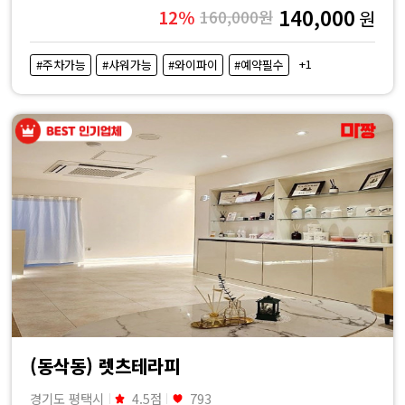
140,000
12%
160,000원
원
+1
#주차가능
#샤워가능
#와이파이
#예약필수
(동삭동) 렛츠테라피
경기도 평택시
4.5점
793