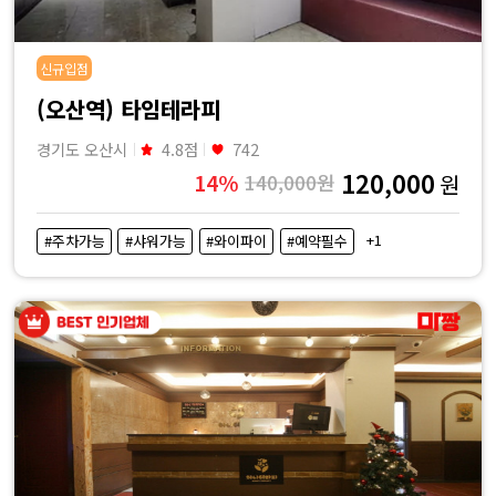
신규입점
(오산역) 타임테라피
경기도 오산시
4.8점
742
120,000
14%
140,000원
원
+1
#주차가능
#샤워가능
#와이파이
#예약필수