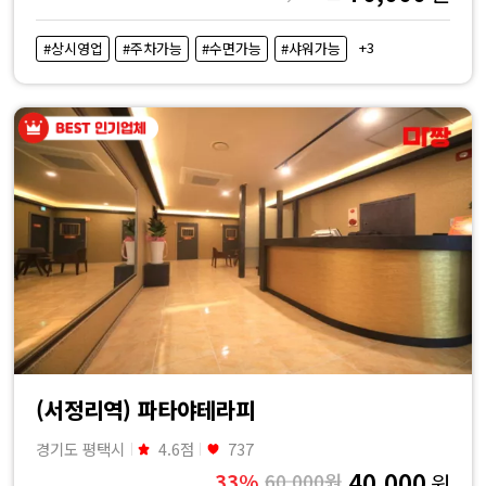
+3
#상시영업
#주차가능
#수면가능
#샤워가능
(서정리역) 파타야테라피
경기도 평택시
4.6점
737
40,000
33%
60,000원
원