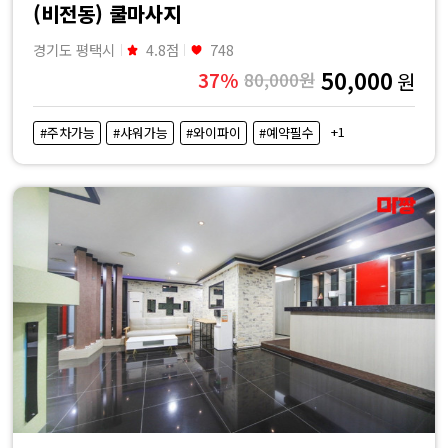
(비전동) 쿨마사지
경기도 평택시
4.8점
748
50,000
37%
80,000원
원
+1
#주차가능
#샤워가능
#와이파이
#예약필수