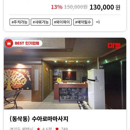
130,000
13%
150,000원
원
+1
#주차가능
#샤워가능
#와이파이
#예약필수
(동삭동) 수아로마마사지
경기도 평택시
4.6점
749