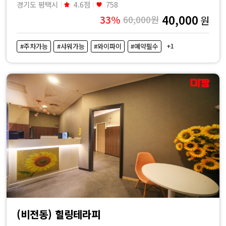
경기도 평택시
4.6점
758
40,000
33%
60,000원
원
+1
#주차가능
#샤워가능
#와이파이
#예약필수
(비전동) 힐링테라피