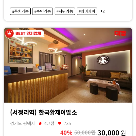
+2
#주차가능
#수면가능
#샤워가능
#와이파이
(서정리역) 한국황제이발소
경기도 평택시
4.7점
735
30,000
40%
50,000원
원