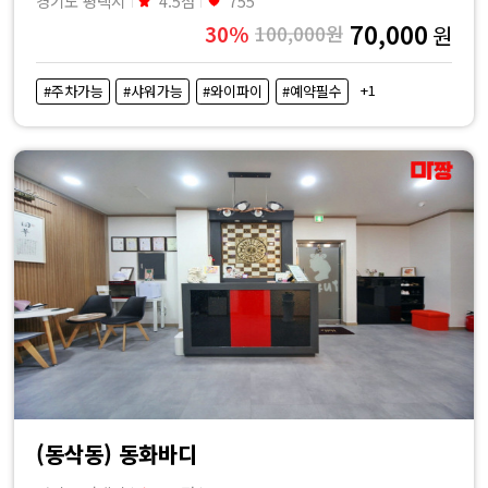
경기도 평택시
4.5점
755
70,000
30%
100,000원
원
+1
#주차가능
#샤워가능
#와이파이
#예약필수
(동삭동) 동화바디