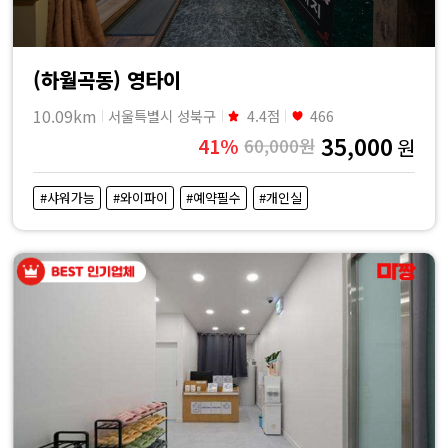
(하월곡동) 영타이
10.09km
서울특별시 성북구
4.4점
466
35,000
41%
60,000원
원
#샤워가능
#와이파이
#예약필수
#개인실