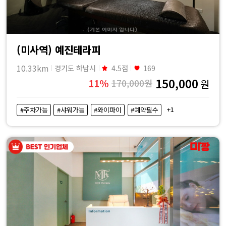
(미사역) 예진테라피
10.33km
경기도 하남시
4.5점
169
150,000
11%
170,000원
원
+1
#주차가능
#샤워가능
#와이파이
#예약필수