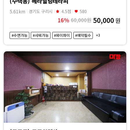
(수택동) 헤라힐링테라피
5.61km
경기도 구리시
4.5점
580
50,000
16%
60,000원
원
+3
#수면가능
#샤워가능
#와이파이
#예약필수