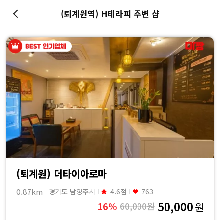
(퇴계원역) H테라피 주변 샵
마
사
지
최
저
가
예
(퇴계원) 더타이아로마
0.87km
경기도 남양주시
4.6점
763
약
50,000
16%
60,000원
원