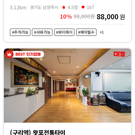
3.12km
경기도 남양주시
4.5점
167
88,000
10%
98,000원
원
+1
#주차가능
#샤워가능
#와이파이
#예약필수
(구리역) 왓포전통타이