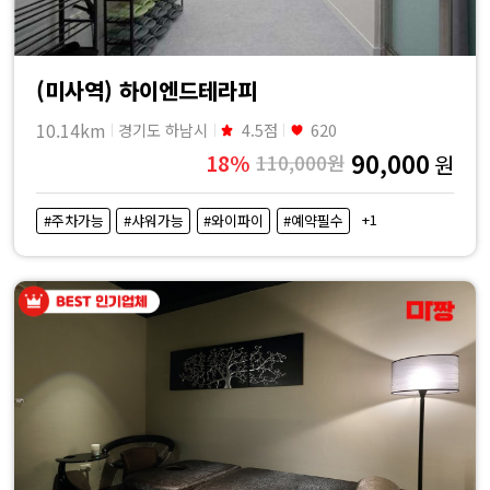
(미사역) 하이엔드테라피
10.14km
경기도 하남시
4.5점
620
90,000
18%
110,000원
원
+1
#주차가능
#샤워가능
#와이파이
#예약필수