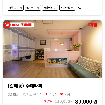
+1
#주차가능
#샤워가능
#와이파이
#예약필수
(갈매동) 수테라피
2.19km
경기도 구리시
4.5점
754
80,000
27%
110,000원
원