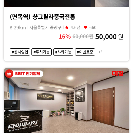
(면목역) 샹그릴라중국전통
8.29km
서울특별시 중랑구
4.6점
660
50,000
16%
60,000원
원
+4
#상시영업
#주차가능
#샤워가능
#이벤트중