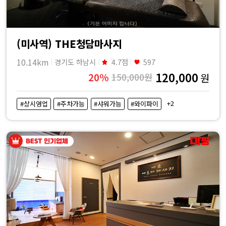
(미사역) THE청담마사지
10.14km
경기도 하남시
4.7점
597
120,000
20%
150,000원
원
+2
#상시영업
#주차가능
#샤워가능
#와이파이