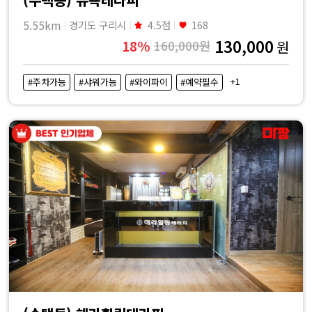
5.55km
경기도 구리시
4.5점
168
130,000
18%
160,000원
원
+1
#주차가능
#샤워가능
#와이파이
#예약필수