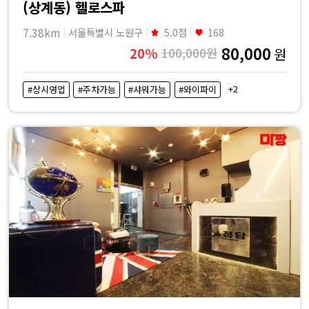
(상계동) 헬로스파
7.38km
서울특별시 노원구
5.0점
168
80,000
20%
100,000원
원
+2
#상시영업
#주차가능
#샤워가능
#와이파이