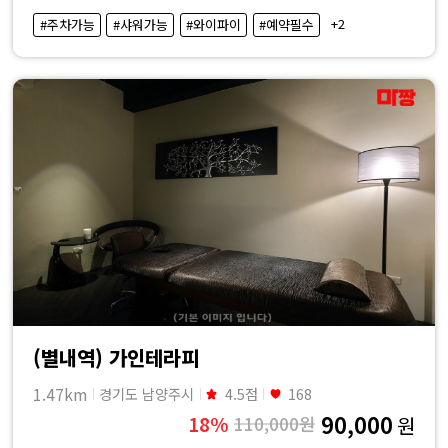
·
+2
#주차가능
#샤워가능
#와이파이
#예약필수
내
근
처
마
사
지
샵
(별내역) 가인테라피
가
1.47km
경기도 남양주시
4.5점
168
90,000
18%
110,000원
원
격