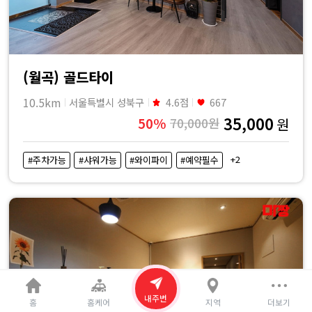
(월곡) 골드타이
10.5km
서울특별시 성북구
4.6점
667
35,000
50%
70,000원
원
+2
#주차가능
#샤워가능
#와이파이
#예약필수
내주변
홈
홈케어
지역
더보기