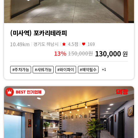
(미사역) 포카리테라피
10.49km
경기도 하남시
4.5점
169
130,000
13%
150,000원
원
+1
#주차가능
#샤워가능
#와이파이
#예약필수