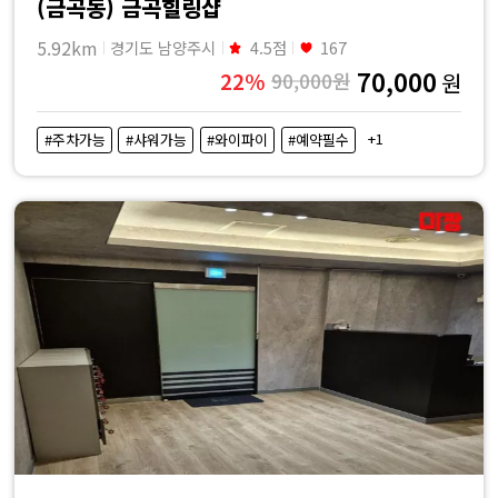
(금곡동) 금곡힐링샵
5.92km
경기도 남양주시
4.5점
167
70,000
22%
90,000원
원
+1
#주차가능
#샤워가능
#와이파이
#예약필수