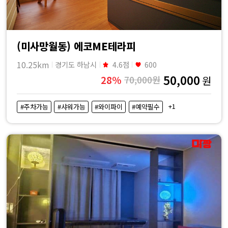
(미사망월동) 에코ME테라피
10.25km
경기도 하남시
4.6점
600
50,000
28%
70,000원
원
+1
#주차가능
#샤워가능
#와이파이
#예약필수