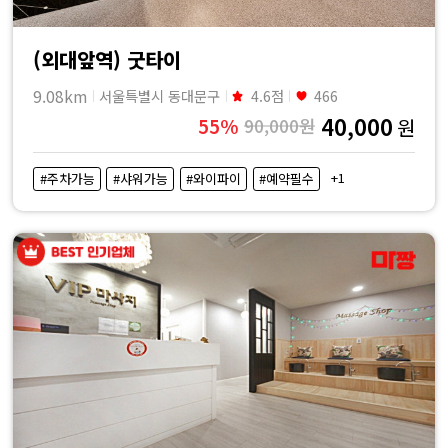
(외대앞역) 굿타이
9.08km
서울특별시 동대문구
4.6점
466
40,000
55%
90,000원
원
+1
#주차가능
#샤워가능
#와이파이
#예약필수