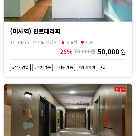
(미사역) 민트테라피
10.39km
경기도 하남시
4.6점
624
50,000
28%
70,000원
원
+2
#상시영업
#주차가능
#샤워가능
#와이파이