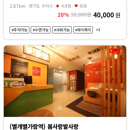
2.87km
경기도 구리시
4.8점
658
40,000
20%
50,000원
원
+3
#주차가능
#수면가능
#샤워가능
#와이파이
(별개별가람역) 몸사랑발사랑