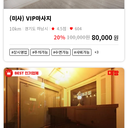
(미사) VIP마사지
10km
경기도 하남시
4.5점
604
80,000
20%
100,000원
원
+3
#상시영업
#주차가능
#수면가능
#샤워가능