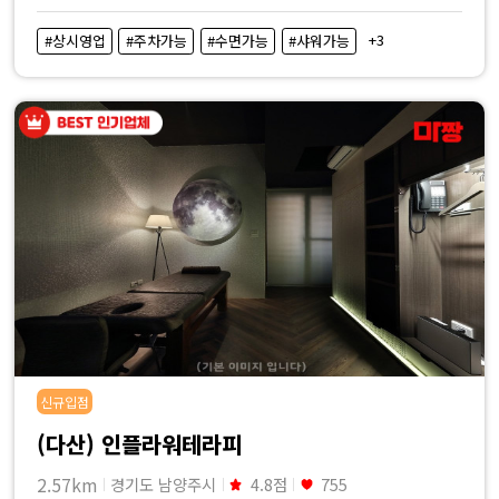
+3
#상시영업
#주차가능
#수면가능
#샤워가능
신규입점
(다산) 인플라워테라피
2.57km
경기도 남양주시
4.8점
755