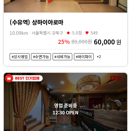
(수유역) 상하이아로마
10.09km
서울특별시 강북구
5.0점
549
60,000
25%
80,000원
원
+2
#상시영업
#수면가능
#샤워가능
#와이파이
영업 준비중
12:30 OPEN