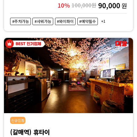
90,000
10%
100,000원
원
+1
#주차가능
#샤워가능
#와이파이
#예약필수
신규입점
(갈매역) 휴타이