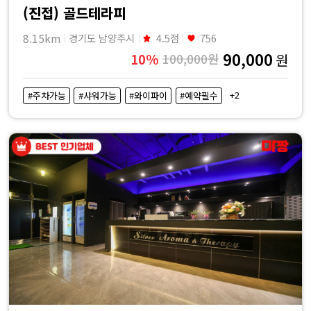
(진접) 골드테라피
8.15km
경기도 남양주시
4.5점
756
90,000
10%
100,000원
원
+2
#주차가능
#샤워가능
#와이파이
#예약필수