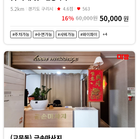
5.2km
경기도 구리시
4.6점
563
50,000
16%
60,000원
원
+4
#주차가능
#수면가능
#샤워가능
#와이파이
(교문동) 금손마사지