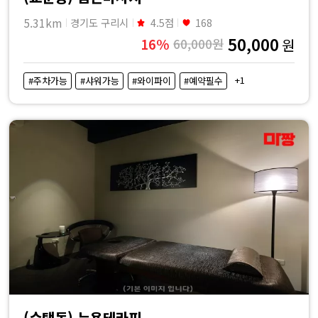
5.31km
경기도 구리시
4.5점
168
50,000
16%
60,000원
원
+1
#주차가능
#샤워가능
#와이파이
#예약필수
(수택동) 뉴욕테라피