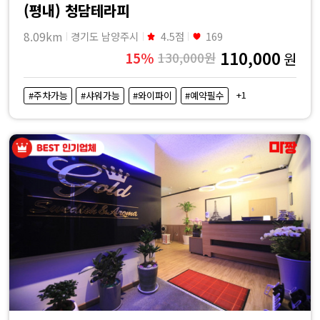
(평내) 청담테라피
8.09km
경기도 남양주시
4.5점
169
110,000
15%
130,000원
원
+1
#주차가능
#샤워가능
#와이파이
#예약필수