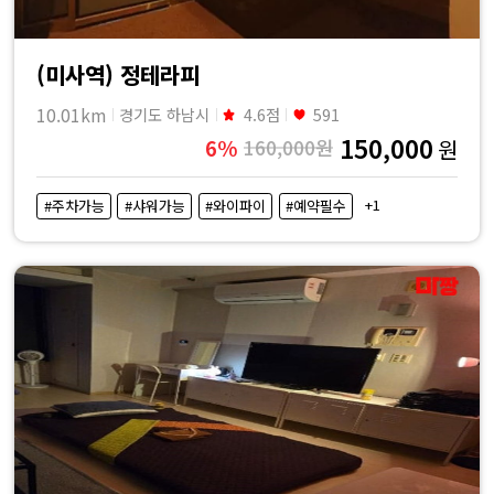
(미사역) 정테라피
10.01km
경기도 하남시
4.6점
591
150,000
6%
160,000원
원
+1
#주차가능
#샤워가능
#와이파이
#예약필수