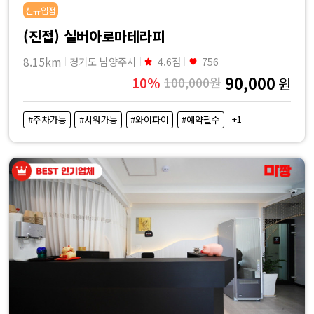
신규입점
(진접) 실버아로마테라피
8.15km
경기도 남양주시
4.6점
756
90,000
10%
100,000원
원
+1
#주차가능
#샤워가능
#와이파이
#예약필수