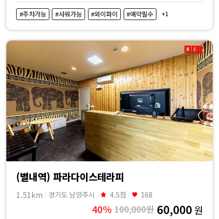
비
+1
#주차가능
#샤워가능
#와이파이
#예약필수
교
|
마
짱
(별내역) 파라다이스테라피
1.51km
경기도 남양주시
4.5점
168
60,000
40%
100,000원
원