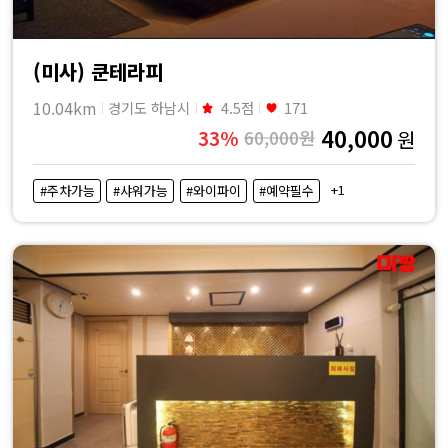
(미사) 쿤테라피
10.04km
경기도 하남시
4.5점
171
40,000
33%
60,000원
원
+1
#주차가능
#샤워가능
#와이파이
#예약필수