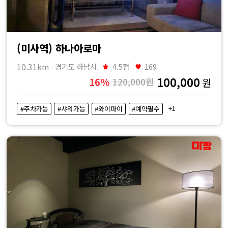
(미사역) 하나아로마
10.31km
경기도 하남시
4.5점
169
100,000
16%
120,000원
원
+1
#주차가능
#샤워가능
#와이파이
#예약필수