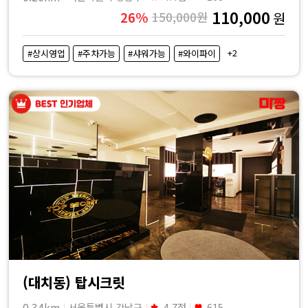
110,000
26%
150,000원
원
+2
#상시영업
#주차가능
#샤워가능
#와이파이
(대치동) 탑시크릿
0.34km
서울특별시 강남구
4.7점
615