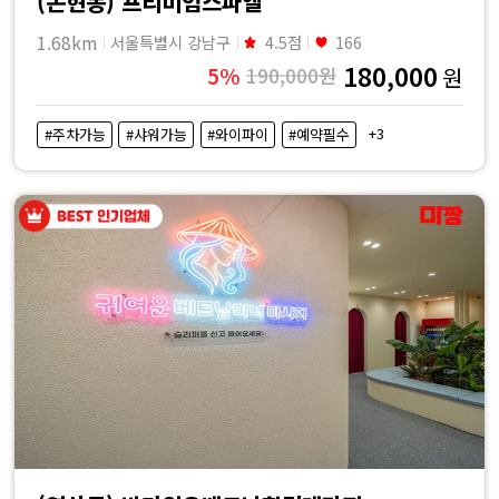
(논현동) 프리미엄스파엘
1.68km
서울특별시 강남구
4.5점
166
180,000
5%
190,000원
원
+3
#주차가능
#샤워가능
#와이파이
#예약필수