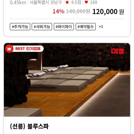
0.45km
서울특별시 강남구
4.5점
169
120,000
14%
140,000원
원
+1
#주차가능
#샤워가능
#와이파이
#예약필수
(선릉) 블루스파