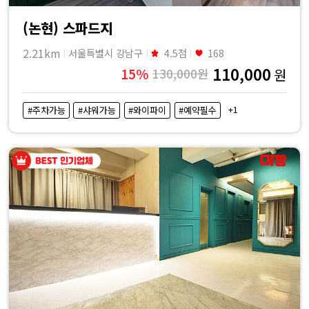
(논현) 스파드지
2.21km
서울특별시 강남구
4.5점
168
110,000
15%
130,000원
원
+1
#주차가능
#샤워가능
#와이파이
#예약필수