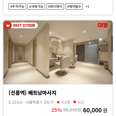
·
+1
#주차가능
#샤워가능
#와이파이
#예약필수
내
근
처
마
사
지
샵
(선릉역) 베트남마사지
가
0.21km
서울특별시 강남구
4.6점
621
60,000
25%
80,000원
원
격