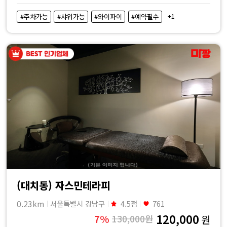
+1
#주차가능
#샤워가능
#와이파이
#예약필수
(대치동) 자스민테라피
0.23km
서울특별시 강남구
4.5점
761
120,000
7%
130,000원
원