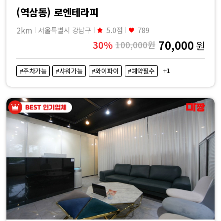
(역삼동) 로엔테라피
2km
서울특별시 강남구
5.0점
789
70,000
30%
100,000원
원
+1
#주차가능
#샤워가능
#와이파이
#예약필수