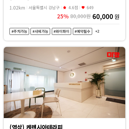
1.02km
서울특별시 강남구
4.6점
649
60,000
25%
80,000원
원
+2
#주차가능
#샤워가능
#와이파이
#예약필수
(역삼) 케렌시아테라피