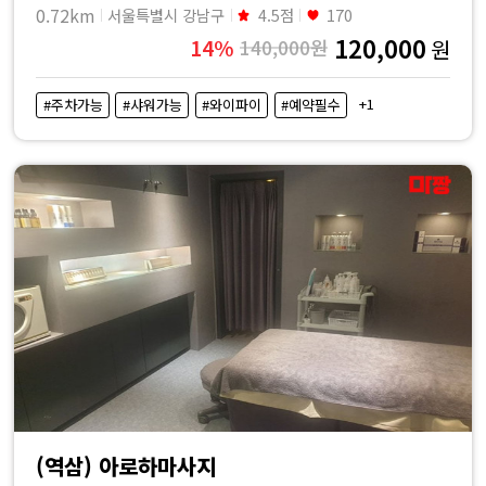
0.72km
서울특별시 강남구
4.5점
170
120,000
14%
140,000원
원
+1
#주차가능
#샤워가능
#와이파이
#예약필수
(역삼) 아로하마사지