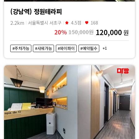
(강남역) 정원테라피
2.2km
서울특별시 서초구
4.5점
168
120,000
20%
150,000원
원
+1
#주차가능
#샤워가능
#와이파이
#예약필수