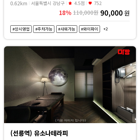
0.62km
서울특별시 강남구
4.5점
752
90,000
18%
110,000원
원
+2
#상시영업
#주차가능
#샤워가능
#와이파이
(선릉역) 유소나테라피