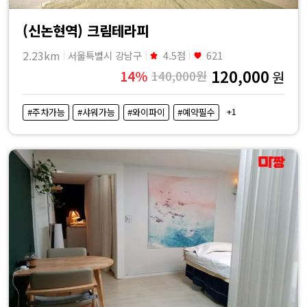
(신논현역) 크림테라피
2.23km
서울특별시 강남구
4.5점
621
120,000
14%
140,000원
원
+1
#주차가능
#샤워가능
#와이파이
#예약필수