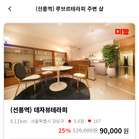
(선릉역) 루브르테라피 주변 샵
마
사
지
최
저
가
예
(선릉역) 데자뷰테라피
0.11km
서울특별시 강남구
5.0점
167
약
90,000
25%
120,000원
원