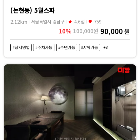
(논현동) 5월스파
2.12km
서울특별시 강남구
4.6점
759
90,000
10%
100,000원
원
+3
#상시영업
#주차가능
#수면가능
#샤워가능