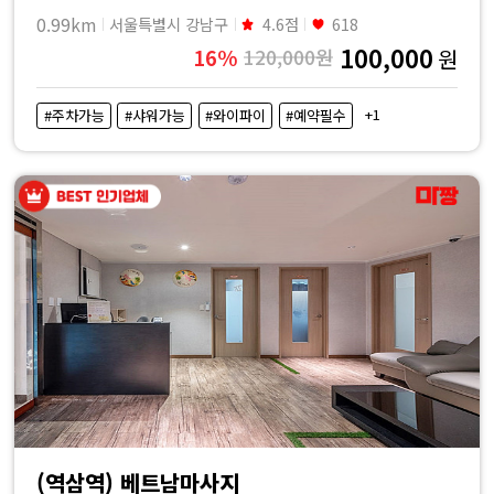
0.99km
서울특별시 강남구
4.6점
618
100,000
16%
120,000원
원
+1
#주차가능
#샤워가능
#와이파이
#예약필수
(역삼역) 베트남마사지