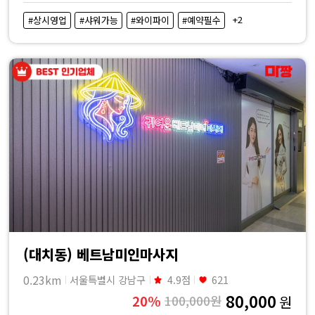
비
+2
#상시영업
#샤워가능
#와이파이
#예약필수
교
|
마
짱
(대치동) 베트남미인마사지
0.23km
서울특별시 강남구
4.9점
621
80,000
20%
100,000원
원