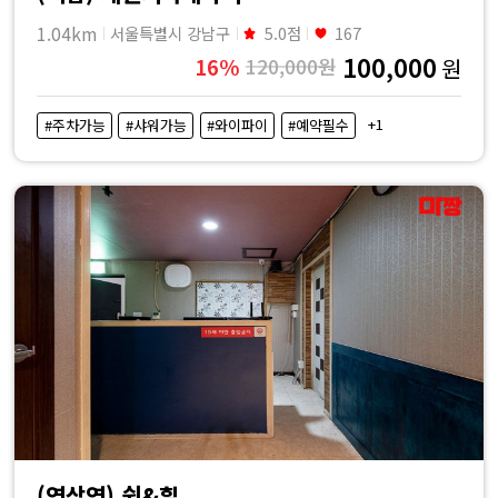
1.04km
서울특별시 강남구
5.0점
167
100,000
16%
120,000원
원
+1
#주차가능
#샤워가능
#와이파이
#예약필수
(역삼역) 쉼&힐