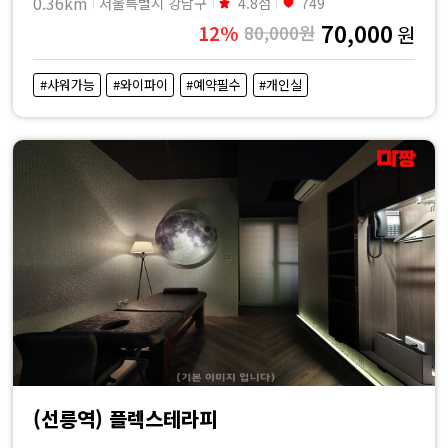
0.36km
서울특별시 강남구
4.8점
749
70,000
12%
80,000원
원
#샤워가능
#와이파이
#예약필수
#개인실
(선릉역) 플렉스테라피