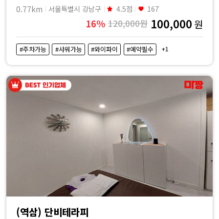
0.77km
서울특별시 강남구
4.5점
167
100,000
16%
120,000원
원
+1
#주차가능
#샤워가능
#와이파이
#예약필수
(역삼) 단비테라피