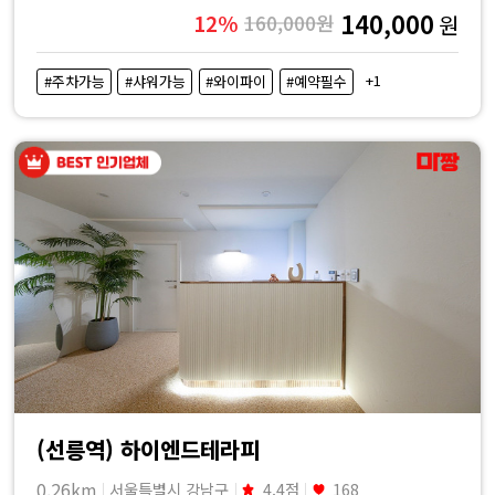
140,000
12%
160,000원
원
+1
#주차가능
#샤워가능
#와이파이
#예약필수
(선릉역) 하이엔드테라피
0.26km
서울특별시 강남구
4.4점
168