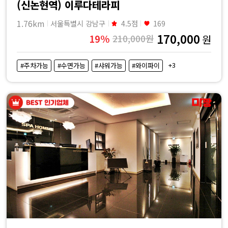
(신논현역) 이루다테라피
1.76km
서울특별시 강남구
4.5점
169
170,000
19%
210,000원
원
+3
#주차가능
#수면가능
#샤워가능
#와이파이