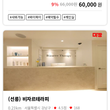
60,000
9%
66,000원
원
#샤워가능
#와이파이
#예약필수
#개인실
(선릉) 비자르테라피
0.23km
서울특별시 강남구
4.5점
168