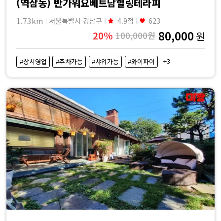
(역삼동) 반가워요베트남힐링테라피
1.73km
서울특별시 강남구
4.9점
623
80,000
20%
100,000원
원
+3
#상시영업
#주차가능
#샤워가능
#와이파이