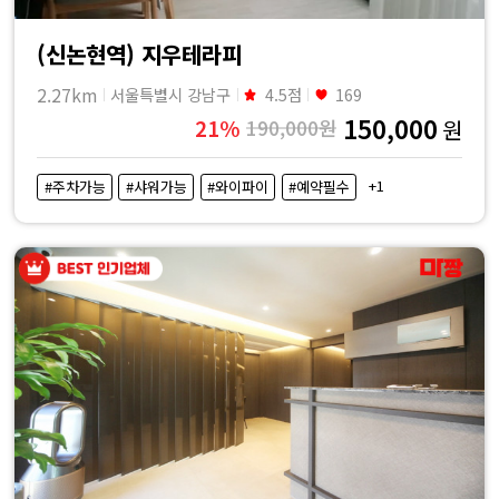
(신논현역) 지우테라피
2.27km
서울특별시 강남구
4.5점
169
150,000
21%
190,000원
원
+1
#주차가능
#샤워가능
#와이파이
#예약필수