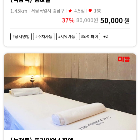
1.45km
서울특별시 강남구
4.5점
168
50,000
37%
80,000원
원
+2
#상시영업
#주차가능
#샤워가능
#와이파이