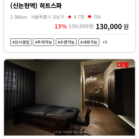
(신논현역) 히트스파
1.96km
서울특별시 강남구
4.7점
756
130,000
13%
150,000원
원
+3
#상시영업
#주차가능
#수면가능
#샤워가능