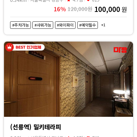
100,000
16%
120,000원
원
+1
#주차가능
#샤워가능
#와이파이
#예약필수
(선릉역) 밀키테라피