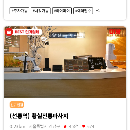
+1
#주차가능
#샤워가능
#와이파이
#예약필수
신규입점
(선릉역) 황실전통마사지
0.23km
서울특별시 강남구
4.8점
674