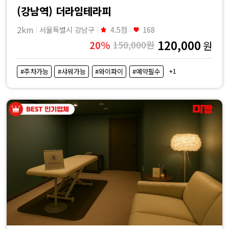
(강남역) 더라임테라피
2km
서울특별시 강남구
4.5점
168
120,000
20%
150,000원
원
+1
#주차가능
#샤워가능
#와이파이
#예약필수