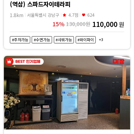
(역삼) 스파드자이테라피
1.8km
서울특별시 강남구
4.7점
624
110,000
15%
130,000원
원
+3
#주차가능
#수면가능
#샤워가능
#와이파이