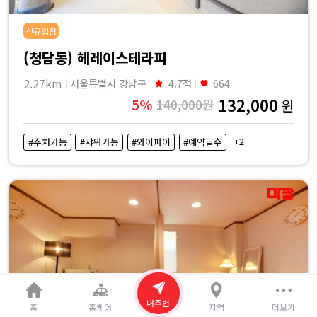
신규입점
(청담동) 헤레이스테라피
2.27km
서울특별시 강남구
4.7점
664
132,000
5%
140,000원
원
+2
#주차가능
#샤워가능
#와이파이
#예약필수
내주변
홈
홈케어
지역
더보기