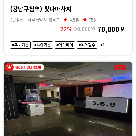
(강남구청역) 빛나마사지
2.1km
서울특별시 강남구
4.5점
755
70,000
22%
90,000원
원
+1
#주차가능
#샤워가능
#와이파이
#예약필수