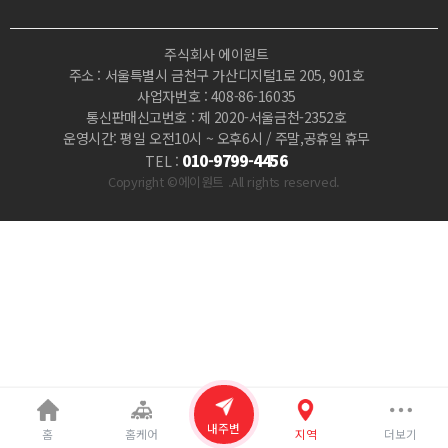
마
주식회사 에이원트
사
주소 : 서울특별시 금천구 가산디지털1로 205, 901호
사업자번호 : 408-86-16035
지
통신판매신고번호 : 제 2020-서울금천-2352호
운영시간: 평일 오전10시 ~ 오후6시 / 주말,공휴일 휴무
|
010-9799-4456
TEL :
Copyright ©에이원트 .All rights reserved.
마
짱
내주변
홈
홈케어
지역
더보기