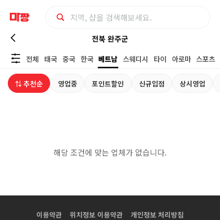
전
전북 완주군
전체
태국
중국
한국
베트남
스웨디시
타이
아로마
스포츠
북
⇅ 추천순
영업중
포인트할인
신규입점
상시영업
완
주
군
해당 조건에 맞는 업체가 없습니다.
베
트
남
이용약관
위치정보 이용약관
개인정보 처리방침