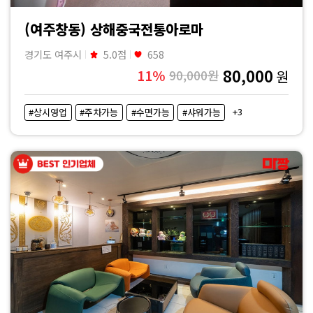
(여주창동) 상해중국전통아로마
경기도 여주시
5.0점
658
80,000
11%
90,000원
원
+3
#상시영업
#주차가능
#수면가능
#샤워가능