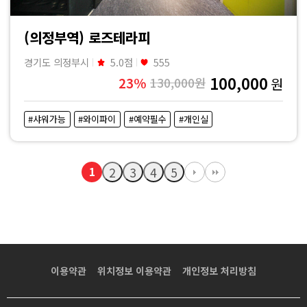
(의정부역) 로즈테라피
경기도 의정부시
5.0점
555
100,000
23%
130,000원
원
#샤워가능
#와이파이
#예약필수
#개인실
1
2
3
4
5
이용약관
위치정보 이용약관
개인정보 처리방침