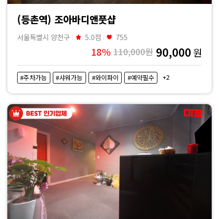
(등촌역) 조아바디앤풋샵
서울특별시 양천구
5.0점
755
90,000
18%
110,000원
원
+2
#주차가능
#샤워가능
#와이파이
#예약필수