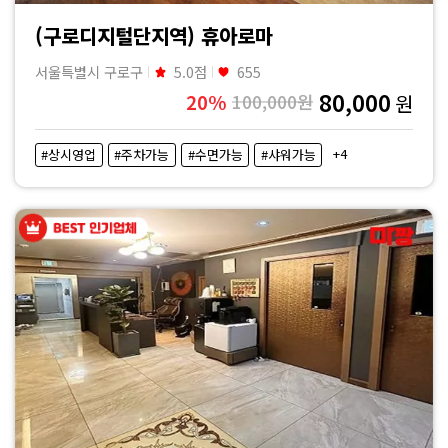
(구로디지털단지역) 휴아로마
서울특별시 구로구
5.0점
655
80,000
20%
100,000원
원
+4
#상시영업
#주차가능
#수면가능
#샤워가능