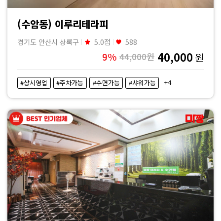
(수암동) 이루리테라피
경기도 안산시 상록구
5.0점
588
40,000
9%
44,000원
원
+4
#상시영업
#주차가능
#수면가능
#샤워가능