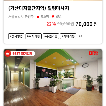
(가산디지털단지역) 힐링마사지
서울특별시 금천구
5.0점
651
70,000
22%
90,000원
원
+4
#상시영업
#주차가능
#수면가능
#샤워가능