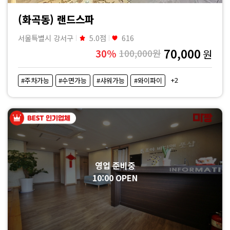
(화곡동) 랜드스파
서울특별시 강서구
5.0점
616
70,000
30%
100,000원
원
+2
#주차가능
#수면가능
#샤워가능
#와이파이
영업 준비중
10:00 OPEN