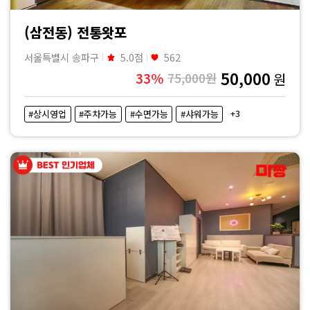
(삼전동) 전통왓포
서울특별시 송파구
5.0점
562
50,000
33%
75,000원
원
+3
#상시영업
#주차가능
#수면가능
#샤워가능