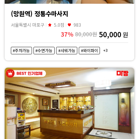
(망원역) 정통수마사지
서울특별시 마포구
5.0점
983
50,000
37%
80,000원
원
+3
#주차가능
#수면가능
#샤워가능
#와이파이