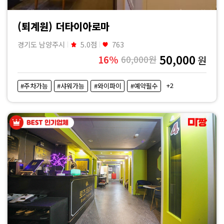
(퇴계원) 더타이아로마
경기도 남양주시
5.0점
763
50,000
16%
60,000원
원
+2
#주차가능
#샤워가능
#와이파이
#예약필수