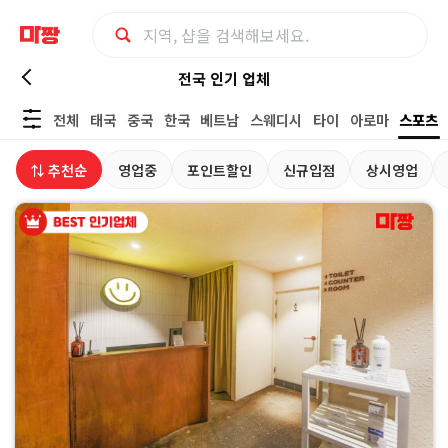
전
전국 인기 업체
전체
태국
중국
한국
베트남
스웨디시
타이
아로마
스포츠
국
⇅ 추천순
영업중
포인트할인
신규입점
상시영업
스
포
츠
마
사
지