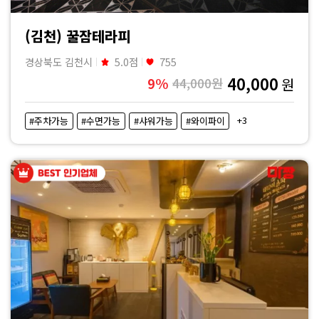
(김천) 꿀잠테라피
경상북도 김천시
5.0점
755
40,000
9%
44,000원
원
+3
#주차가능
#수면가능
#샤워가능
#와이파이