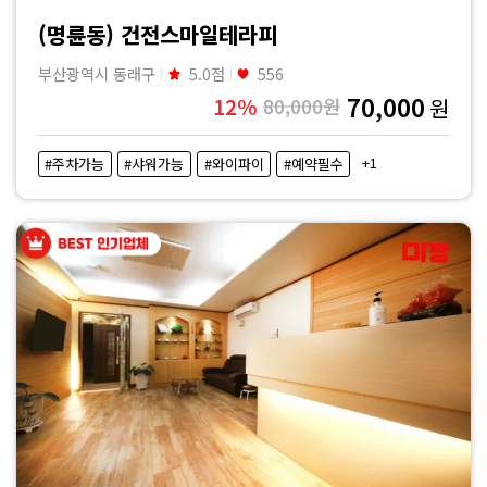
|
(명륜동) 건전스마일테라피
마
부산광역시 동래구
5.0점
556
70,000
12%
80,000원
원
짱
+1
#주차가능
#샤워가능
#와이파이
#예약필수