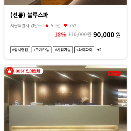
(선릉) 블루스파
서울특별시 강남구
5.0점
752
90,000
18%
110,000원
원
+2
#상시영업
#주차가능
#샤워가능
#와이파이