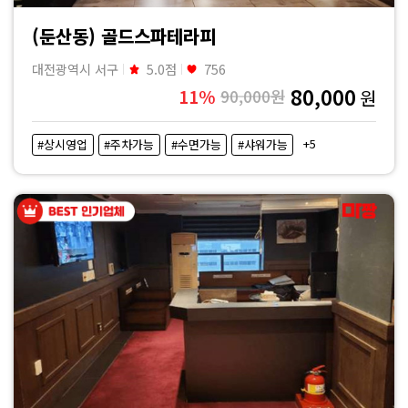
(둔산동) 골드스파테라피
대전광역시 서구
5.0점
756
80,000
11%
90,000원
원
+5
#상시영업
#주차가능
#수면가능
#샤워가능