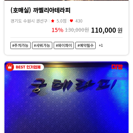
(호매실) 까멜리아테라피
경기도 수원시 권선구
5.0점
430
110,000
15%
130,000원
원
+1
#주차가능
#샤워가능
#와이파이
#예약필수