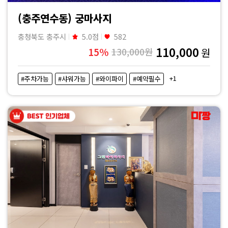
(충주연수동) 궁마사지
충청북도 충주시
5.0점
582
110,000
15%
130,000원
원
+1
#주차가능
#샤워가능
#와이파이
#예약필수