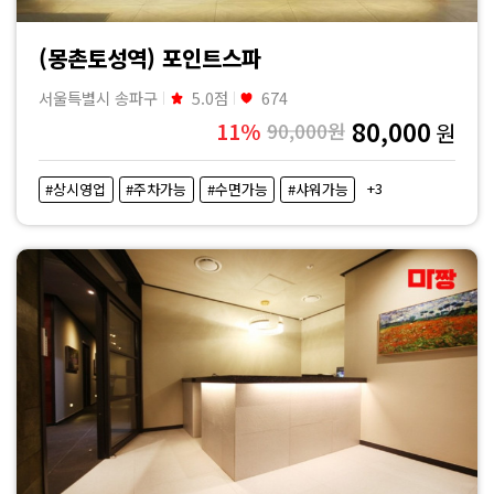
(몽촌토성역) 포인트스파
서울특별시 송파구
5.0점
674
80,000
11%
90,000원
원
+3
#상시영업
#주차가능
#수면가능
#샤워가능