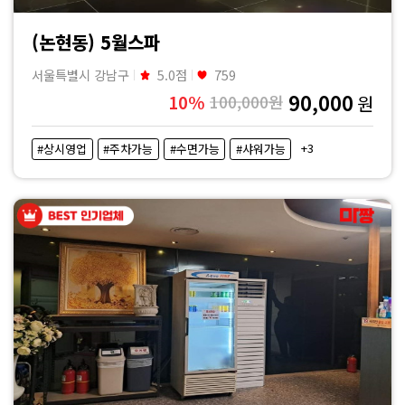
(논현동) 5월스파
서울특별시 강남구
5.0점
759
90,000
10%
100,000원
원
+3
#상시영업
#주차가능
#수면가능
#샤워가능