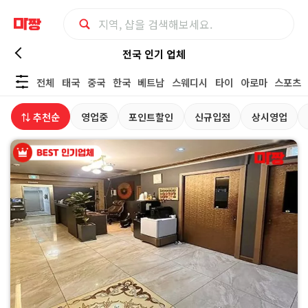
전
전국 인기 업체
전체
태국
중국
한국
베트남
스웨디시
타이
아로마
스포츠
국
⇅ 추천순
영업중
포인트할인
신규입점
상시영업
스
파
사
우
나
|