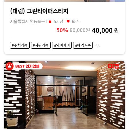
(대림) 그린타이퍼스티지
서울특별시 영등포구
5.0점
654
40,000
50%
80,000원
원
+1
#주차가능
#샤워가능
#와이파이
#예약필수