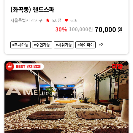
마
(화곡동) 랜드스파
짱
서울특별시 강서구
5.0점
616
70,000
30%
100,000원
원
+2
#주차가능
#수면가능
#샤워가능
#와이파이