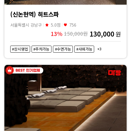
(신논현역) 히트스파
서울특별시 강남구
5.0점
756
130,000
13%
150,000원
원
+3
#상시영업
#주차가능
#수면가능
#샤워가능