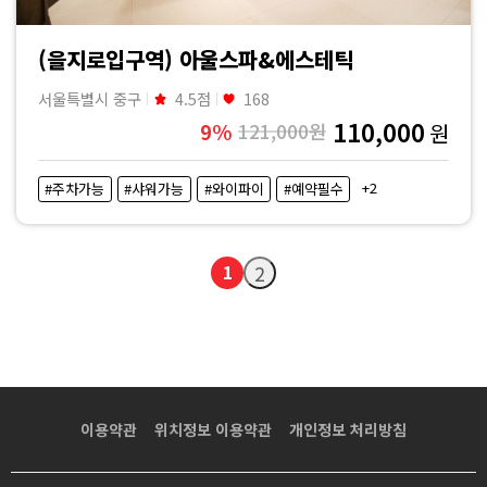
(을지로입구역) 아울스파&에스테틱
서울특별시 중구
4.5점
168
110,000
9%
121,000원
원
+2
#주차가능
#샤워가능
#와이파이
#예약필수
1
2
이용약관
위치정보 이용약관
개인정보 처리방침