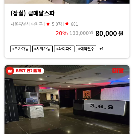
(잠실) 금메달스파
서울특별시 송파구
5.0점
681
80,000
20%
100,000원
원
+1
#주차가능
#샤워가능
#와이파이
#예약필수