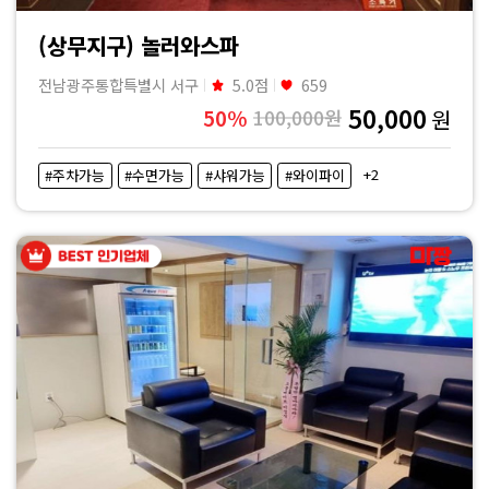
(상무지구) 놀러와스파
전남광주통합특별시 서구
5.0점
659
50,000
50%
100,000원
원
+2
#주차가능
#수면가능
#샤워가능
#와이파이