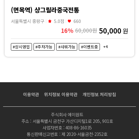
마
(면목역) 샹그릴라중국전통
사
서울특별시 중랑구
5.0점
660
50,000
16%
60,000원
원
지
+4
#상시영업
#주차가능
#샤워가능
#이벤트중
|
마
짱
이용약관
위치정보 이용약관
개인정보 처리방침
주식회사 에이원트
주소 : 서울특별시 금천구 가산디지털1로 205, 901호
사업자번호 : 408-86-16035
통신판매신고번호 : 제 2020-서울금천-2352호