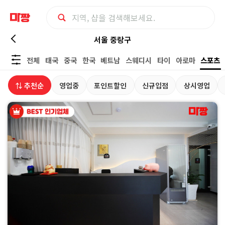
서
서울 중랑구
전체
태국
중국
한국
베트남
스웨디시
타이
아로마
스포츠
울
⇅ 추천순
영업중
포인트할인
신규입점
상시영업
중
랑
구
스
포
츠