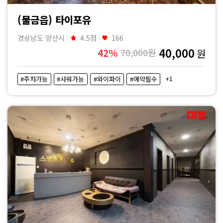
(물금읍) 타이포유
경상남도 양산시
4.5점
166
40,000
42%
70,000원
원
+1
#주차가능
#샤워가능
#와이파이
#예약필수