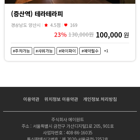
(증산역) 테라테라피
경상남도 양산시
4.5점
169
100,000
23%
130,000원
원
+1
#주차가능
#샤워가능
#와이파이
#예약필수
이용약관
위치정보 이용약관
개인정보 처리방침
주식회사 에이원트
주소 : 서울특별시 금천구 가산디지털1로 205, 901호
사업자번호 : 408-86-16035
통신판매신고번호 : 제 2020-서울금천-2352호