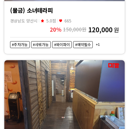
(물금) 소녀테라피
경상남도 양산시
5.0점
665
120,000
20%
150,000원
원
+1
#주차가능
#샤워가능
#와이파이
#예약필수