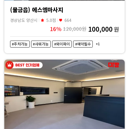
(물금읍) 에스엠마사지
경상남도 양산시
5.0점
664
100,000
16%
120,000원
원
+1
#주차가능
#샤워가능
#와이파이
#예약필수