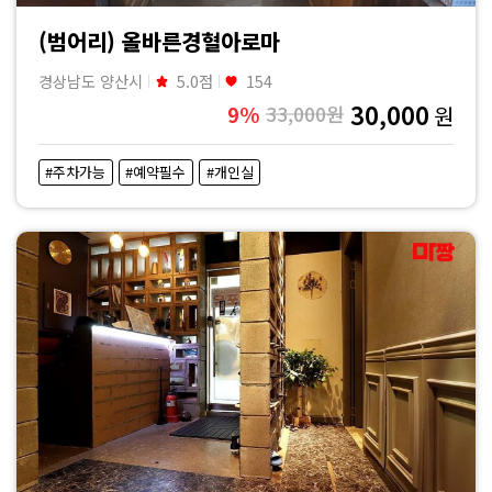
(범어리) 올바른경혈아로마
경상남도 양산시
5.0점
154
30,000
9%
33,000원
원
#주차가능
#예약필수
#개인실