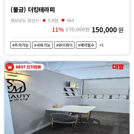
|
(물금) 더킹테라피
마
경상남도 양산시
5.0점
664
150,000
11%
170,000원
원
짱
+1
#주차가능
#샤워가능
#와이파이
#예약필수