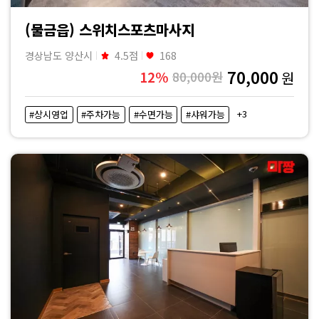
(물금읍) 스위치스포츠마사지
경상남도 양산시
4.5점
168
70,000
12%
80,000원
원
+3
#상시영업
#주차가능
#수면가능
#샤워가능