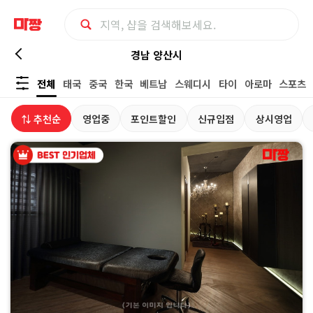
경
경남 양산시
전체
태국
중국
한국
베트남
스웨디시
타이
아로마
스포츠
남
⇅ 추천순
영업중
포인트할인
신규입점
상시영업
양
산
시
마
사
지