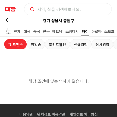
경
경기 성남시 중원구
전체
태국
중국
한국
베트남
스웨디시
타이
아로마
스포츠
기
⇅ 추천순
영업중
포인트할인
신규입점
상시영업
성
남
시
해당 조건에 맞는 업체가 없습니다.
중
원
구
이용약관
위치정보 이용약관
개인정보 처리방침