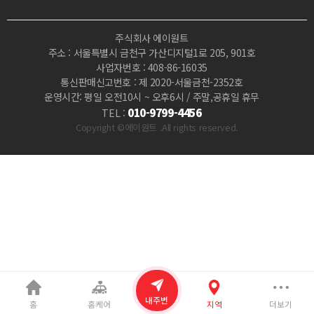
타
주식회사 에이원트
이
주소 : 서울특별시 금천구 가산디지털1로 205, 901호
사업자번호 : 408-86-16035
마
통신판매신고번호 : 제 2020-서울금천-2352호
운영시간: 평일 오전10시 ~ 오후6시 / 주말,공휴일 휴무
사
010-9799-4456
TEL :
Copyright ©에이원트 .All rights reserved.
지
|
마
짱
내주변
홈
홈케어
지역
더보기