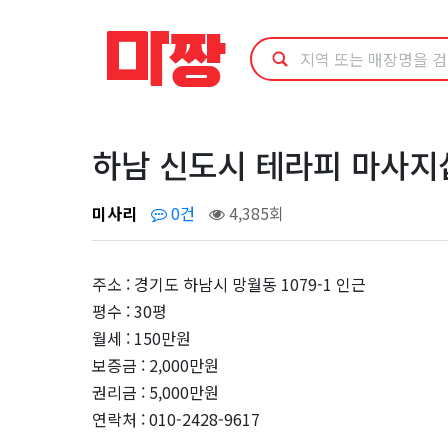
하
남
신
도
하남 신도시 테라피 마사지샵
시
미사리
0건
4,385회
테
주소 : 경기도 하남시 망월동 1079-1 인근
라
평수 : 30평
월세 : 150만원
피
보증금 : 2,000만원
마
권리금 : 5,000만원
연락처 : 010-2428-9617