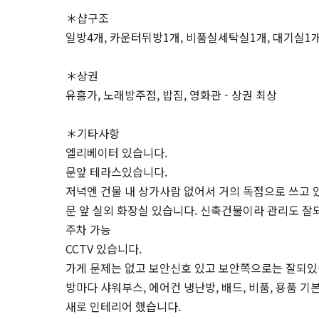
사
＊샵구조
지
일방4개, 카운터뒤방1개, 비품실세탁실1개, 대기실1
샵!!
＊상권
유흥가, 노래방주점, 밥짐, 영화관 - 상권 최상
내
놓
＊기타사항
엘리베이터 있습니다.
습
문앞 테라스있습니다.
저녁엔 건물 내 상가사람 없어서 거의 독점으로 쓰고 
니
문 앞 실외 화장실 있습니다. 신축건물이라 관리도 잘
주차 가능
다.
CCTV 있습니다.
|
가게 문제는 없고 보안신호 있고 보안쪽으로는 잘되있
방마다 샤워부스, 에어컨 냉난방, 배드, 비품, 용품 
마
새로 인테리어 했습니다.