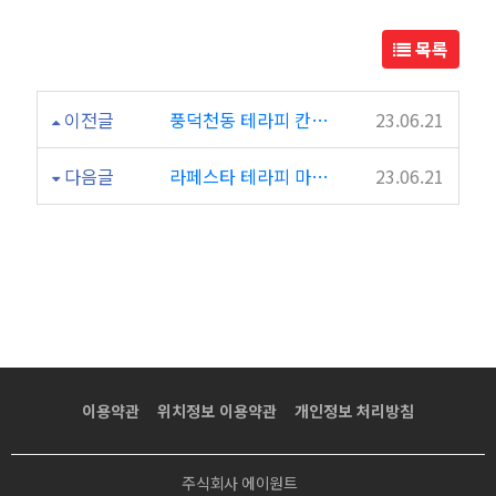
고
목록
~
이전글
풍덕천동 테라피 칸전통 추천합니다~
23.06.21
다음글
라페스타 테라피 마사지는 도로시!
23.06.21
이용약관
위치정보 이용약관
개인정보 처리방침
주식회사 에이원트