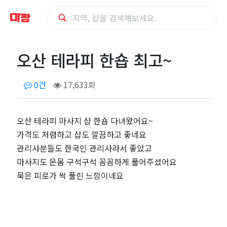
오
오산 테라피 한숍 최고~
산
0건
17,633회
테
라
오산 테라피 마사지 샵 한숍 다녀왔어요~
가격도 저렴하고 샵도 깔끔하고 좋네요
피
관리사분들도 한국인 관리사라서 좋았고
한
마사지도 온몸 구석구석 꼼꼼하게 풀어주셨어요
묵은 피로가 싹 풀린 느낌이네요
숍
최