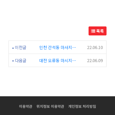
샵
싸
바
목록
이
이전글
인천 간석동 마사지샵 태국황실마사지 방문후기~~
22.06.10
타
다음글
대전 오류동 마시지샵!!기통찬태국관리 마사지 후기!!!ㅋㅋㅋ
22.06.09
이
타
이
마
이용약관
위치정보 이용약관
개인정보 처리방침