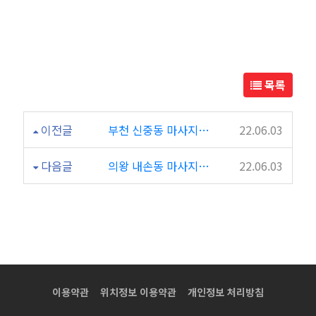
콩
타
이
목록
서
이전글
부천 신중동 마사지샵 영테라피 후기요, 첫방문인데 좋음
22.06.03
면
다음글
의왕 내손동 마사지샵 타이향 방문후기 ㄱㄱㄱ
22.06.03
마
사
지
추
이용약관
위치정보 이용약관
개인정보 처리방침