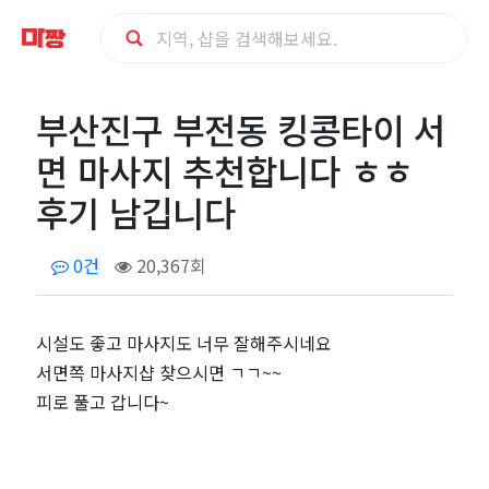
부
부산진구 부전동 킹콩타이 서
산
면 마사지 추천합니다 ㅎㅎ
진
후기 남깁니다
구
0건
20,367회
부
시설도 좋고 마사지도 너무 잘해주시네요
전
서면쪽 마사지샵 찾으시면 ㄱㄱ~~
동
피로 풀고 갑니다~
킹