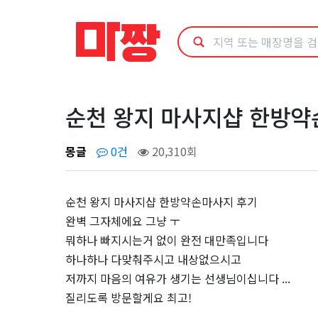
순
천
왕
지
순천 왕지 마사지샵 한방약손마
마
몽글
0건
20,310회
사
순천 왕지 마사지샵 한방약손마사지 후기
지
완벽 그자체에요 그냥 ㅜ
뭐하나 빠지시는거 없이 완전 대만족입니다
샵
하나하나 다맞춰주시고 내상없으시고
한
저까지 마음의 여유가 생기는 선생님이십니다 ...
질리도록 방문할게요 최고!