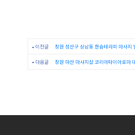
방
약
손
마
이전글
창원 성산구 상남동 한숍테라피 마사지 받
사
다음글
창원 마산 마사지샵 코리아타이아로마 대박
지
후
기!!!
집
중!!!