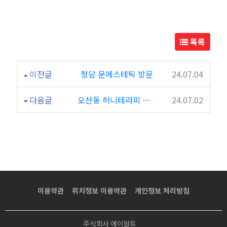
산
동
목록
센
이전글
청담 문에스테틱 방문
24.07.04
타
다음글
오산동 허니테라피 방문
24.07.02
이
~
이용약관
위치정보 이용약관
개인정보 처리방침
주식회사 에이원트