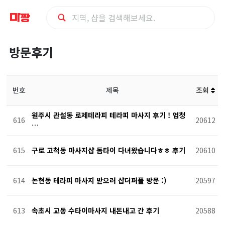
방
방문후기
문
후
번호
제목
조회
기
원주시 관설동 로제테라피 테라피 마사지 후기 ! 엄청
616
20612
…
615
구로 고척동 마사지샵 돔타이 다녀왔습니다ㅎㅎ 후기
20610
614
논현동 테라피 마사지 받으러 샵더퍼플 방문 :)
20597
613
속초시 교동 수타이마사지 내돈내고 간 후기
20588