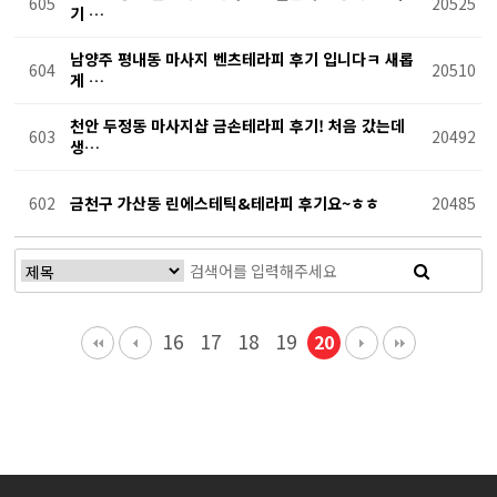
605
20525
기 …
남양주 평내동 마사지 벤츠테라피 후기 입니다ㅋ 새롭
604
20510
게 …
천안 두정동 마사지샵 금손테라피 후기! 처음 갔는데
603
20492
생…
602
금천구 가산동 린에스테틱&테라피 후기요~ㅎㅎ
20485
16
17
18
19
20