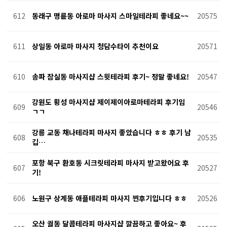
612
동래구 명륜동 아로마 마사지 스마일테라피 좋네요~~
20575
611
상일동 아로마 마사지 청담수타이 추천이요
20571
610
송파 잠실동 마사지샵 스윗테라피 후기~ 정말 좋네요!
20547
강원도 횡성 마사지샵 제이제이아로마테라피 후기임
609
20546
ㄱㄱ
강릉 교동 채나테라피 마사지 좋았습니다 ㅎㅎ 후기 남
608
20535
깁…
포항 북구 환호동 시크릿테라피 마사지 받고왔어요 후
607
20527
기!
606
노원구 상계동 애플테라피 마사지 찐후기입니다 ㅎㅎ
20526
오산 궐동 달콤테라피 마사지샵 깔끔하고 좋아요~ 후