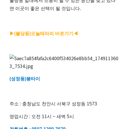
좋
불당동 일대에서 조용히 쉴 수 있는 공간을 찾고 있다
면 이곳이 좋은 선택이 될 것입니다.
은
곳
▶(불당동)
오늘테라피 바로가기◀
들
|
전
(성정동)봉타이
국
마
주소 : 충청남도 천안시 서북구 성정동 1573
사
영업시간 : 오전 11시 ~ 새벽 5시
지