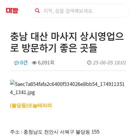
충
충남 대산 마사지 상시영업으
남
로 방문하기 좋은 곳들
대
0건
6,091회
25-06-05 18:01
산
마
사
(불당동)오늘테라피
지
상
주소 : 충청남도 천안시 서북구 불당동 155