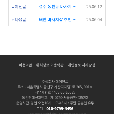
이전글
경주 동천동 마사지 태국마사지는 고민말고 여기로!
25.06.12
다음글
태안 마사지샵 추천 최저가 예약가능 BEST 7곳
25.06.04
이용약관
위치정보 이용약관
개인정보 처리방침
주식회사 에이원트
주소 : 서울특별시 금천구 가산디지털1로 205, 901호
사업자번호 : 408-86-16035
통신판매신고번호 : 제 2020-서울금천-2352호
운영시간: 평일 오전10시 ~ 오후6시 / 주말,공휴일 휴무
010-9799-4456
TEL :
Copyright ©에이원트 .All rights reserved.