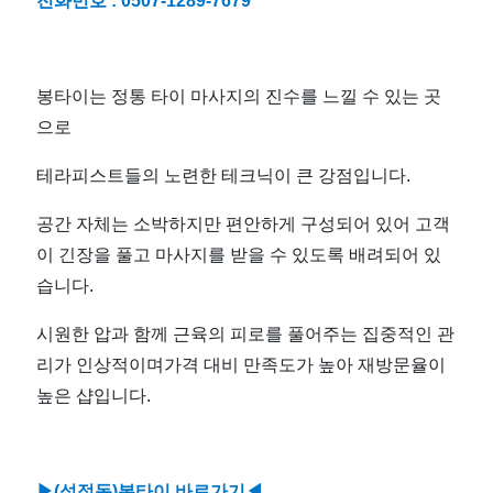
전화번호 :
0507-1289-7679
최
저
봉타이는 정통 타이 마사지의 진수를 느낄 수 있는 곳
으로
가
테라피스트들의 노련한 테크닉이 큰 강점입니다.
예
공간 자체는 소박하지만 편안하게 구성되어 있어 고객
약
이 긴장을 풀고 마사지를 받을 수 있도록 배려되어 있
습니다.
-
시원한 압과 함께 근육의 피로를 풀어주는 집중적인 관
마
리가 인상적이며가격 대비 만족도가 높아 재방문율이
높은 샵입니다.
짱
▶(성정동)
봉타이 바로가기◀