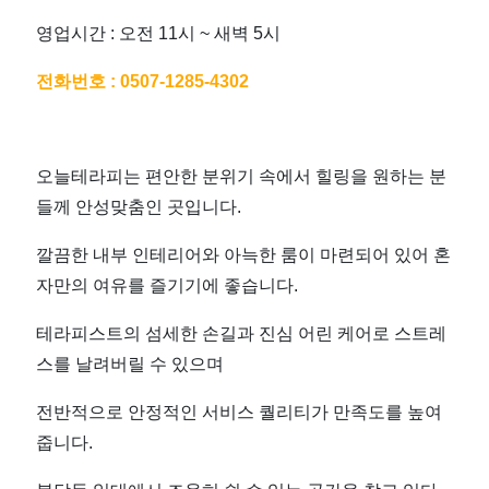
시
영업시간 : 오전 11시 ~ 새벽 5시
영
전화번호 :
0507-1285-4302
업
으
오늘테라피는 편안한 분위기 속에서 힐링을 원하는 분
들께 안성맞춤인 곳입니다.
로
깔끔한 내부 인테리어와 아늑한 룸이 마련되어 있어 혼
방
자만의 여유를 즐기기에 좋습니다.
문
테라피스트의 섬세한 손길과 진심 어린 케어로 스트레
스를 날려버릴 수 있으며
하
전반적으로 안정적인 서비스 퀄리티가 만족도를 높여
기
줍니다.