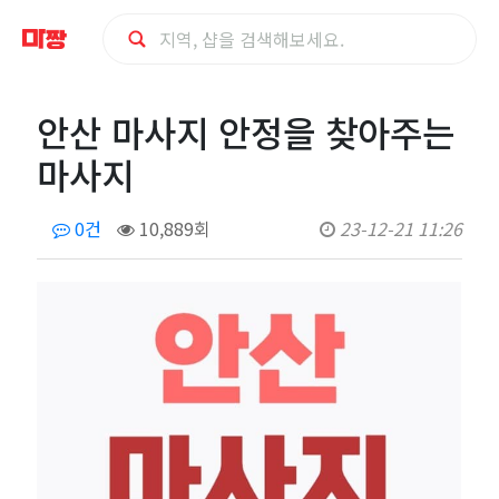
안
안산 마사지 안정을 찾아주는
산
마사지
마
0건
10,889회
23-12-21 11:26
사
지
안
정
을