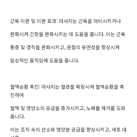
국
마
근육 이완 및 이완 효과: 마사지는 근육을 마비시키거나
사
완화시켜 긴장을 완화시키는 데 도움을 줍니다. 이는 근육
지
통증 및 경직을 완화시키고, 관절의 유연성을 향상시켜
최
일상적인 움직임에 도움을 줍니다.
저
혈액순환 촉진: 마사지는 혈관을 확장시켜 혈액순환을 촉
가
진하여
예
혈액 및 영양소의 공급을 증가시키고, 노폐물 제거를 도와
약
줍니다.
이는 조직 속의 산소와 영양분 공급을 향상시키고, 세포 대
-