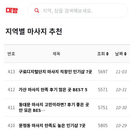
지
지역별 마사지 추천
역
별
번호
제목
조회
날짜
마
413
구로디지털단지 마사지 직장인 인기샵 7곳
5697
11-03
사
412
가산 마사지 만족 후기 많은 곳 BEST 5
5571
10-31
지
동대문 마사지 고민이라면? 후기 좋은 곳
411
5751
10-30
샵
만 모은 BES…
추
410
문정동 마사지 만족도 높은 인기샵 7곳
5805
10-29