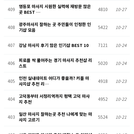
천
영등포 마사지 시원한 실력에 재방문 많은
409
4810
10-27
곳 BEST …
광주마사지 잘하는 곳 주민들이 인정한 인
408
5422
10-27
기샵 모음
407
강남 마사지 후기 많은 인기샵 BEST 10
7121
10-24
피로를 싹 풀어주는 경기 마사지 추천샵 리
406
5020
10-24
스트
인천 실내데이트 어디가 좋을까? 커플 마
405
4918
10-23
사지샵 추천 리…
고덕동부터 서정리역까지 평택 고덕 마사
404
4952
10-22
지 추천
일산 마사지 잘하는곳 추천 나에게 맞는 마
403
5524
10-21
사지 고르기