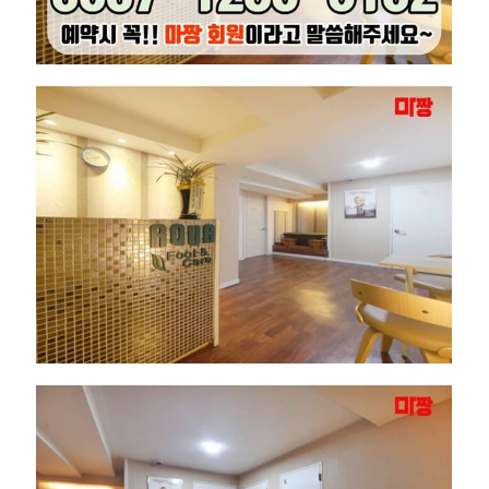
츠
마
사
지
쉼
바
디
케
어