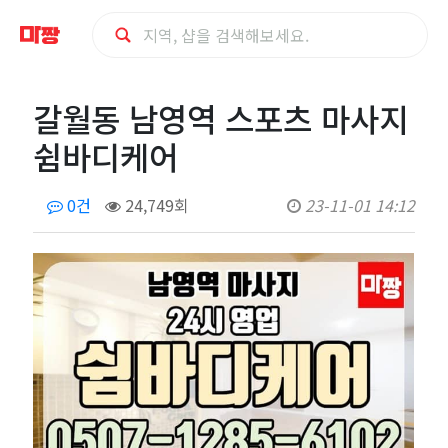
갈
갈월동 남영역 스포츠 마사지
월
쉼바디케어
동
0건
24,749회
23-11-01 14:12
남
영
역
스
포