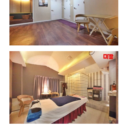
｜
근
처
인
기
마
사
지
샵
추