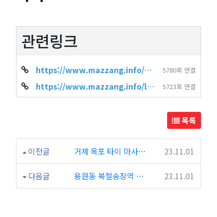
관련링크
https://www.mazzang.info/shop_info.php?wr_id=4409
5780회 연결
https://www.mazzang.info/location_shop.php?sido=%EC%84%9C%EC%9A%B8&gug…
5723회 연결
목록
이전글
거제 옥포 타이 마사지 K타이마사지
23.11.01
다음글
용원동 북철송장역 아로마 마사지 킹바디샵
23.11.01