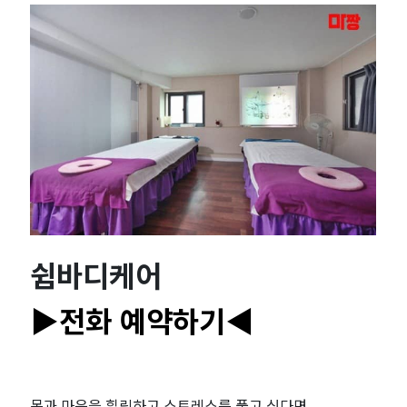
천
｜
마
짱
쉼바디케어
▶전화 예약하기◀
몸과 마음을 힐링하고 스트레스를 풀고 싶다면,