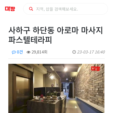
사
사하구 하단동 아로마 마사지
하
파스텔테라피
구
0건
29,814회
23-03-17 16:40
하
단
동
아
로