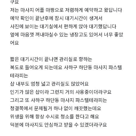
피
구요
저는 마사지 어플 마짱으로 저렴하게 예약하고 왔답니다
｜
예약 확인이 끝난후에 잠시 대기시간이 생겨서
사진에 보이는 대기실에서 편하게 앉아 대기했답니다
근
옆에 마음껏 꺼내마실수 있는 냉장고도 있어서 너무 좋았
처
어요
인
​짧은 대기시간이 끝나면 관리실로 향하는
복도로 들어오게 되는데요 사하구 하단동 마사지 파스텔
기
테라피는
샵 내부도 엄청 넓고 관리실도 많았어요
마
인기가 많은 샵이라 그런지 거의 사용중이더라구요
그리고 또 사하구 하단동 마사지 파스텔테라피는
사
청결쪽에서 문제될거 하나 없이 깨끗했는데요
지
위생을 위해 항상 수시로 청소를 한다고 해요
덕분에 마사지도 안심하고 받을 수 있겠더라구요
샵