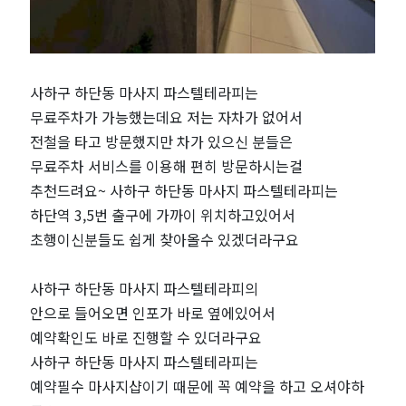
마
마
​사하구 하단동 마사지 파스텔테라피는
사
무료주차가 가능했는데요 저는 자차가 없어서
지
전철을 타고 방문했지만 차가 있으신 분들은
무료주차 서비스를 이용해 편히 방문하시는걸
파
추천드려요~ 사하구 하단동 마사지 파스텔테라피는
하단역 3,5번 출구에 가까이 위치하고있어서
스
초행이신분들도 쉽게 찾아올수 있겠더라구요
텔
사하구 하단동 마사지 파스텔테라피의
안으로 들어오면 인포가 바로 옆에있어서
테
예약확인도 바로 진행할 수 있더라구요
라
사하구 하단동 마사지 파스텔테라피는
예약필수 마사지샵이기 때문에 꼭 예약을 하고 오셔야하