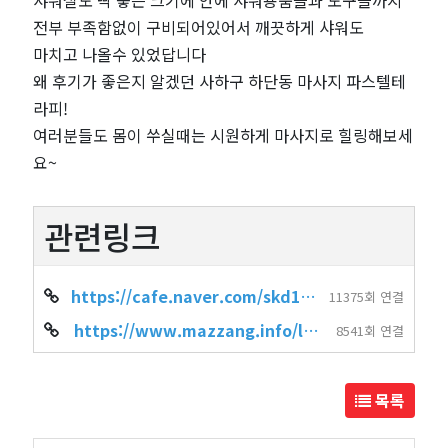
샤워실도 딱 좋은 크기에 안에 샤워용품들과 도구들까지
전부 부족함없이 구비되어있어서 깨끗하게 샤워도
마치고 나올수 있었답니다
왜 후기가 좋은지 알겠던 사하구 하단동 마사지 파스텔테
라피!
여러분들도 몸이 쑤실때는 시원하게 마사지로 힐링해보세
요~
관련링크
https://cafe.naver.com/skd13601234/957
11375회 연결
https://www.mazzang.info/location_shop.php?sido=%EB%B6%80%EC%82%B0&gug…
8541회 연결
목록