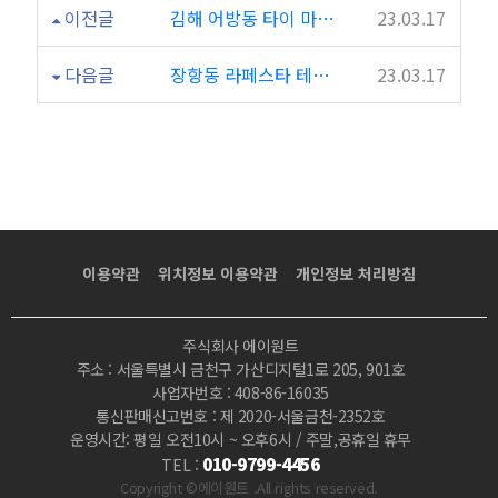
이전글
김해 어방동 타이 마사지 월드마사지
23.03.17
다음글
장항동 라페스타 테라피 마사지 S테라피
23.03.17
이용약관
위치정보 이용약관
개인정보 처리방침
주식회사 에이원트
주소 : 서울특별시 금천구 가산디지털1로 205, 901호
사업자번호 : 408-86-16035
통신판매신고번호 : 제 2020-서울금천-2352호
운영시간: 평일 오전10시 ~ 오후6시 / 주말,공휴일 휴무
010-9799-4456
TEL :
Copyright ©에이원트 .All rights reserved.