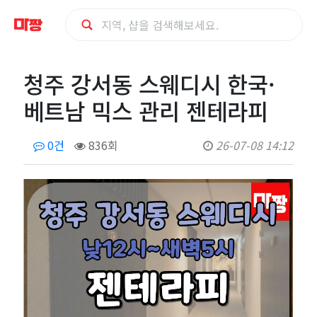
청
청주 강서동 스웨디시 한국·
주
베트남 믹스 관리 젠테라피
강
0건
836회
26-07-08 14:12
서
동
스
웨
디