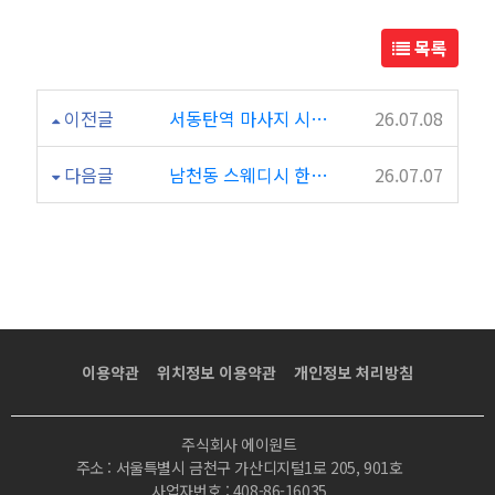
목록
이전글
서동탄역 마사지 시원한 압의 타이 관리 힐링타이
26.07.08
다음글
남천동 스웨디시 한국인 관리사 개인샵 클로버테라피
26.07.07
이용약관
위치정보 이용약관
개인정보 처리방침
주식회사 에이원트
주소 : 서울특별시 금천구 가산디지털1로 205, 901호
사업자번호 : 408-86-16035