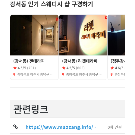
강서동 인기 스웨디시 샵 구경하기
(강서동) 젠테라피
(강서동) 리쳇테라피
(청주강서) 
4.5/5
(701)
4.5/5
(603)
4.6/5
(604)
충청북도 청주시 흥덕구 강서동 515
충청북도 청주시 흥덕구 강서동 481
충청북도 청주시 흥덕구
관련링크
https://www.mazzang.info/shop_info.php?wr_id=8453
0회 연결