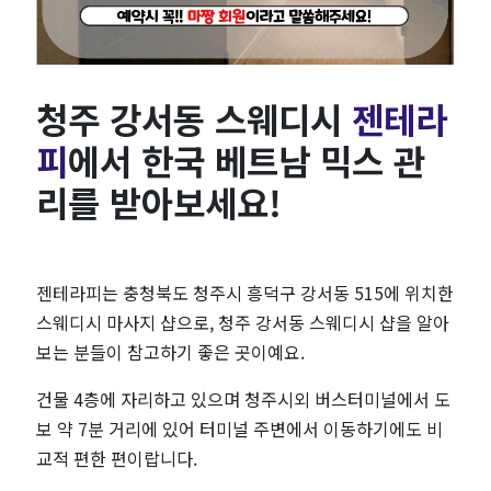
시
한
청주 강서동 스웨디시
젠테라
국
피
에서 한국 베트남 믹스 관
·
리를 받아보세요!
베
트
젠테라피는 충청북도 청주시 흥덕구 강서동 515에 위치한
스웨디시 마사지 샵으로, 청주 강서동 스웨디시 샵을 알아
남
보는 분들이 참고하기 좋은 곳이예요.
믹
건물 4층에 자리하고 있으며 청주시외 버스터미널에서 도
보 약 7분 거리에 있어 터미널 주변에서 이동하기에도 비
스
교적 편한 편이랍니다.