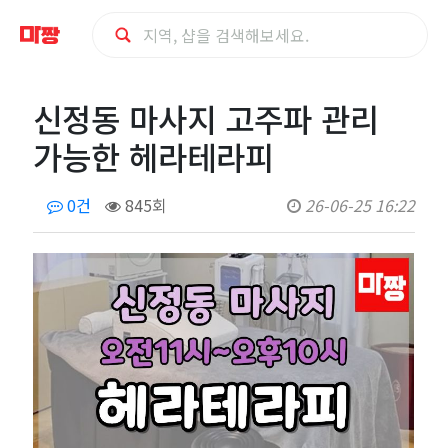
신
신정동 마사지 고주파 관리
정
가능한 헤라테라피
동
0건
845회
26-06-25 16:22
마
사
지
고
주