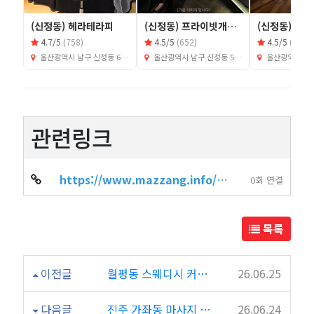
(신정동) 헤라테라피
(신정동) 프라이빗개인샵
(신정동) 제
4.7/5
(758)
4.5/5
(652)
4.5/5
(673)
울산광역시 남구 신정동 643-1
울산광역시 남구 신정동 590-2
울산광역시 남구 달
관련링크
https://www.mazzang.info/shop_info.php?wr_id=8404
0회 연결
목록
이전글
월평동 스웨디시 커플 아로마 관리 받기 좋은 우유테라피
26.06.25
다음글
진주 가좌동 마사지 전신관리 잘하는 센세이션테라피
26.06.24