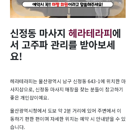
파
관
신정동 마사지
헤라테라피
에
리
서 고주파 관리를 받아보세
가
요!
능
한
헤라테라피는 울산광역시 남구 신정동 643-1에 위치한 마
사지샵으로, 신정동 마사지 매장을 찾는 분들이 참고하기
헤
좋은 개인샵이예요.
라
울산광역시청에서 도보 약 2분 거리에 있어 주변에서 이
동하기 편한 편이며 자세한 위치는 예약 시 안내받을 수 있
테
습니다.