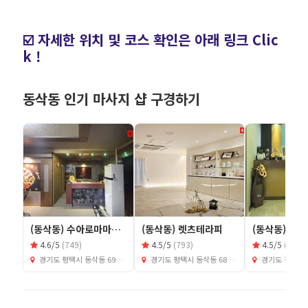
☑️ 자세한 위치 및 코스 확인은 아래 링크 Clic
k !
동삭동 인기 마사지 샵 구경하기
(동삭동) 수아로마마사지
(동삭동) 렛츠테라피
(동삭동) 와
4.6/5
(749)
4.5/5
(793)
4.5/5
(755)
경기도 평택시 동삭동 697-1
경기도 평택시 동삭동 681-6
경기도 평택시 동삭