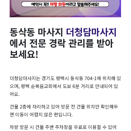
관
리
동삭동 마사지
더청담마사지
전
에서 전문 경락 관리를 받아
문
보세요!
더
청
더청담마사지는 경기도 평택시 동삭동 704-1에 위치해 있
으며, 평택 순복음교회에서 도보 6분 거리로 안내되어 있
담
어요.
마
건물 2층에 자리하고 있어 방문 전 건물 위치만 확인해두
면 이동이 어렵지 않은 편입니다.
사
차량 방문 시 건물 주변 주차장을 무료로 이용할 수 있어