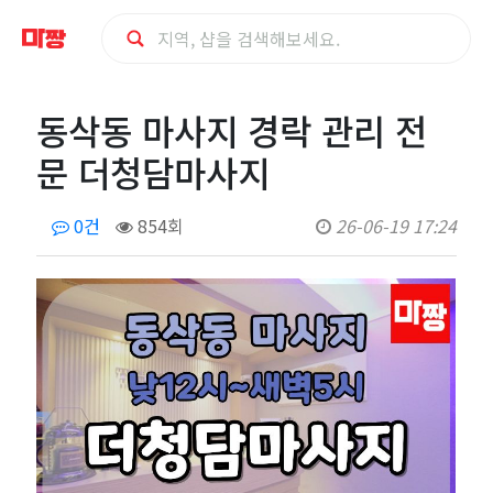
동
동삭동 마사지 경락 관리 전
삭
문 더청담마사지
동
0건
854회
26-06-19 17:24
마
사
지
경
락