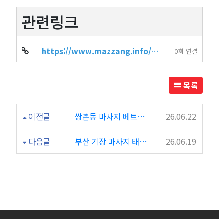
관련링크
https://www.mazzang.info/shop_info.php?wr_id=950
0회 연결
목록
이전글
쌍촌동 마사지 베트남 관리 홍마사지
26.06.22
다음글
부산 기장 마사지 태국인 관리사의 타이마사지 수코타이테라피
26.06.19