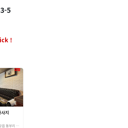
3-5
ck !
마사지
부리 278-5