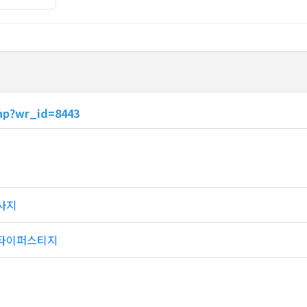
hp?wr_id=8443
사지
린타이퍼스티지