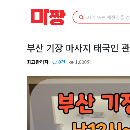
부
산
기
장
부산 기장 마사지 태국인 
마
최고관리자
0건
1,000회
사
지
태
국