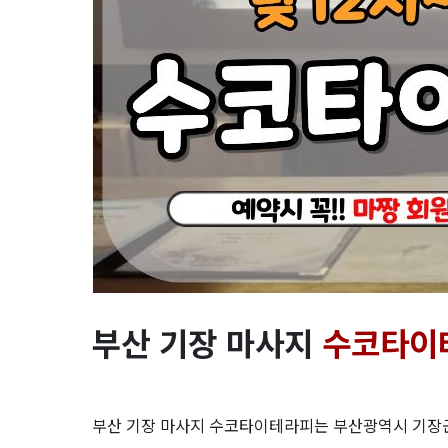
인
관
리
사
의
타
이
마
부산 기장 마사지
수코타이
사
지
부산 기장 마사지 수코타이테라피는 부산광역시 기장군 대