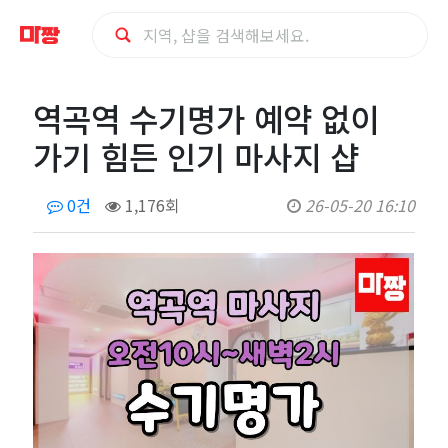
역
역곡역 수기명가 예약 없이
곡
가기 힘든 인기 마사지 샵
역
0건
1,176회
26-05-20 16:10
수
기
명
가
예