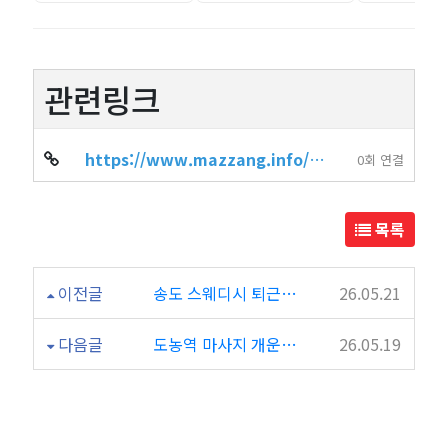
관련링크
https://www.mazzang.info/shop_info.php?wr_id=7314
0회 연결
목록
이전글
송도 스웨디시 퇴근후 여유로운 시간을 보내기 좋은 드림테라피
26.05.21
다음글
도농역 마사지 개운하게 받고 싶을 때 만이 찾는 제이테라피
26.05.19