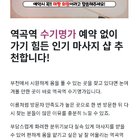
약
없
역곡역
수기명가
예약 없이
이
가기 힘든 인기 마사지 샵 추
가
천합니다!
기
힘
부천에서 시원하게 몸을 풀 수 있는 곳을 찾고 있다면 눈여
겨볼 만한 곳이 바로 역곡역 수기명가입니다.
든
이름처럼 방문자 만족도가 높은 곳으로 한 번 방문한 뒤 다
인
시 찾는 분들이 많은 이유를 충분히 느낄 수 있죠.
기
부담스럽게 화려한 분위기보다 실속 있게 마사지를 받을
수 있어 편하게 몸을 맡기고 싶은 날 잘 어울리는 역곡역