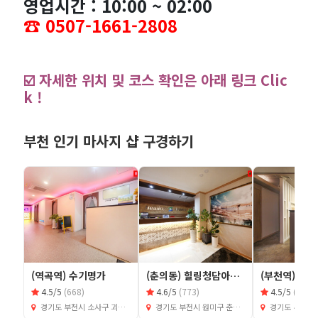
영업시간 : 10:00 ~ 02:00
☎️ 0507-1661-2808
☑️ 자세한 위치 및 코스 확인은 아래 링크 Clic
k !
부천 인기 마사지 샵 구경하기
(역곡역) 수기명가
(춘의동) 힐링청담아로마
(부천역) B
4.5/5
(668)
4.6/5
(773)
4.5/5
(769)
경기도 부천시 소사구 괴안동 109-5
경기도 부천시 원미구 춘의동 122-4
경기도 부천시 소사구 심