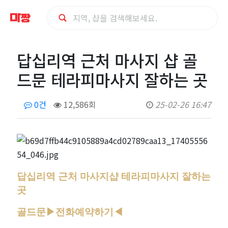
답
답십리역 근처 마사지 샵 골
십
드문 테라피마사지 잘하는 곳
리
0건
12,586회
25-02-26 16:47
역
근
처
답십리역 근처 마사지샵 테라피마사지 잘하는
마
곳
사
골드문
▶전화예약하기◀