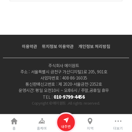
이용약관
위치정보 이용약관
개인정보 처리방침
주식회사 에이원트
주소 : 서울특별시 금천구 가산디지털1로 205, 901호
사업자번호 : 408-86-16035
통신판매신고번호 : 제 2020-서울금천-2352호
운영시간: 평일 오전10시 ~ 오후6시 / 주말,공휴일 휴무
010-9799-4456
TEL :
Copyright ©에이원트 .All rights reserved.
내주변
홈
홈케어
지역
더보기