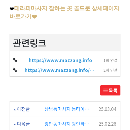
테라피마사지 잘하는 곳 골드문 상세페이지
❤️
바로가기❤️
관련링크
https://www.mazzang.info
1회 연결
https://www.mazzang.info/hot_place.php?sido=%EC%84%9C%EC%9A%B8&gugun=%…
2회 연결
목록
이전글
상남동마사지 능타이 시설최고 마사지샵 추천
25.03.04
다음글
광안동마사지 광안타이 부산에서 진짜 유명한 마사지샵
25.02.26