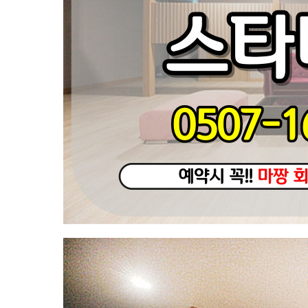
스
타
마
사
지
｜
근
처
인
기