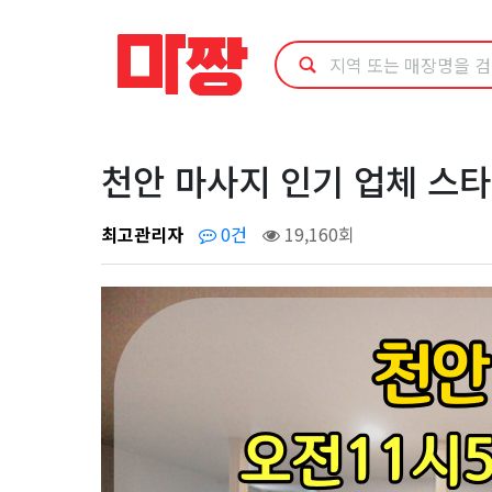
천
안
마
사
천안 마사지 인기 업체 스
지
최고관리자
0건
19,160회
인
기
업
체