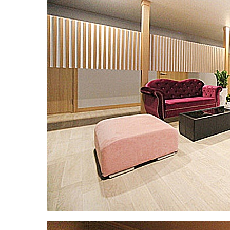
마
사
지
샵
추
천
｜
마
짱