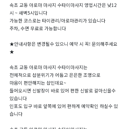
사
속초 교동 아로마 마사지 수타이마사지 영업시간은 낮12
시 ~ 새벽5시입니다
지
가능한 코스로는 타이관리/아로마관리가 있습니다
주차, 수면 무료로 가능합니다
"수
★안내사항은 변경될수 있으니 예약 시 꼭! 문의해주세요
타
★
이
속초 교동 아로마 마사지 수타이마사지는
마
전체적으로 샵분위기가 어둡고 은은한 조명으로
마음이 편안해지는 샵인데요~
사
들어오시면 신발장이 바로 있어 편한 신발로 갈아신을수
있습니다
지"｜
인포도 입구 바로 앞쪽에 있어 편하게 예약확인 하실수 있
습니다
근