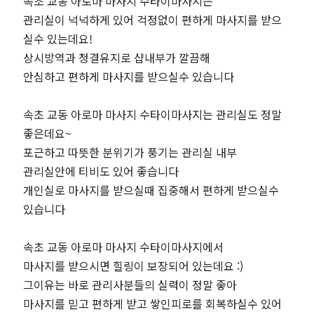
처
속초 교동 아로마 마사지 수타이마사지는
관리실이 넉넉하게 있어 걱정없이 편하게 마사지를 받으
인
실수 있는데요!
상시방역과 청결유지로 샵내부가 깔끔해
기
안심하고 편하게 마사지를 받으실수 있습니다
마
속초 교동 아로마 마사지 수타이마사지는 관리실도 정말
사
좋은데요~
포근하고 따뜻한 분위기가 풍기는 관리실 내부
지
관리실안에 티비도 있어 좋습니다
개인실로 마사지를 받으실때 집중해서 편하게 받으실수
샵
있습니다
추
속초 교동 아로마 마사지 수타이마사지에서
마사지를 받으시면 힐링이 보장되어 있는데요 :)
천
그이유는 바로 관리사분들의 실력이 정말 좋아
｜
마사지를 믿고 편하게 받고 쌓인피로를 회복하실수 있어