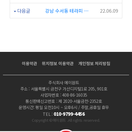
다음글
강남 수서동 테라피 마사지 "좋은타이"
22.06.09
이용약관
위치정보 이용약관
개인정보 처리방침
주식회사 에이원트
주소 : 서울특별시 금천구 가산디지털1로 205, 901호
사업자번호 : 408-86-16035
통신판매신고번호 : 제 2020-서울금천-2352호
운영시간: 평일 오전10시 ~ 오후6시 / 주말,공휴일 휴무
010-9799-4456
TEL :
Copyright ©에이원트 .All rights reserved.