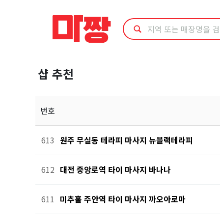
마
사
지
샵 추천
샵
추
번호
천
613
원주 무실동 테라피 마사지 뉴블랙테라피
612
대전 중앙로역 타이 마사지 바나나
611
미추홀 주안역 타이 마사지 까오아로마