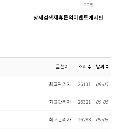
로그인
제휴문의
이벤트
상세검색
게시판
글쓴이
조회
날짜
최고관리자
26131
09-05
최고관리자
26321
09-05
최고관리자
26288
09-05