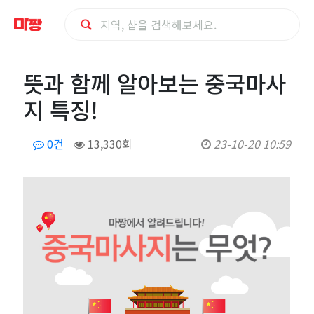
뜻
뜻과 함께 알아보는 중국마사
과
지 특징!
함
0건
13,330회
23-10-20 10:59
께
알
아
보
는