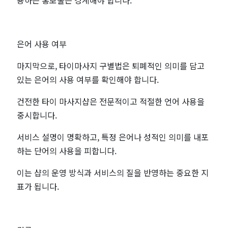
용하는 홍보물은 경계해야 합니다.
은어 사용 여부
마지막으로, 타이마사지 구별법은 퇴폐적인 의미를 담고
있는 은어의 사용 여부를 확인해야 합니다.
건전한 타이 마사지샵은 전문적이고 적절한 언어 사용을
중시합니다.
서비스 설명이 명확하고, 특정 은어나 성적인 의미를 내포
하는 단어의 사용을 피합니다.
이는 샵의 운영 방식과 서비스의 질을 반영하는 중요한 지
표가 됩니다.