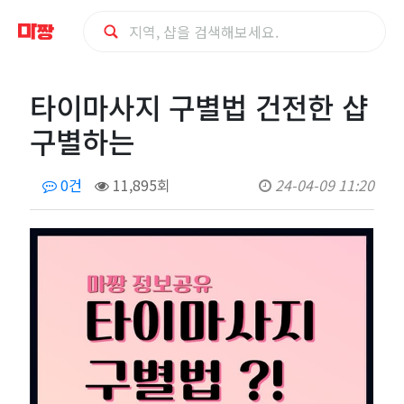
타
타이마사지 구별법 건전한 샵
이
구별하는
마
0건
11,895회
24-04-09 11:20
사
지
구
별
법