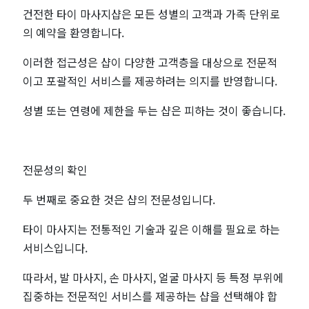
정
건전한 타이 마사지샵은 모든 성별의 고객과 가족 단위로
보
의 예약을 환영합니다.
이러한 접근성은 샵이 다양한 고객층을 대상으로 전문적
공
이고 포괄적인 서비스를 제공하려는 의지를 반영합니다.
유
성별 또는 연령에 제한을 두는 샵은 피하는 것이 좋습니다.
전문성의 확인
두 번째로 중요한 것은 샵의 전문성입니다.
타이 마사지는 전통적인 기술과 깊은 이해를 필요로 하는
서비스입니다.
따라서, 발 마사지, 손 마사지, 얼굴 마사지 등 특정 부위에
집중하는 전문적인 서비스를 제공하는 샵을 선택해야 합