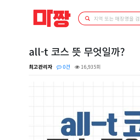
all-
t
코
스
all-t 코스 뜻 무엇일까?
뜻
최고관리자
0건
16,935회
무
엇
일
까?